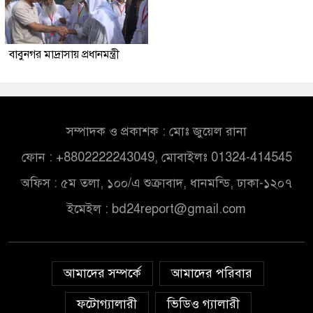
বাবুনগর মাদ্রাসায় প্রধানমন্ত্রী
সম্পাদক ও প্রকাশক : মোঃ জুয়েল রানা
ফোন : +8802222243049, মোবাইলঃ 01324-414545
অফিস : ৫ম তলা, ১০০/এ শুক্রাবাদ, ধানমন্ডি, ঢাকা-১২০৭
ইমেইল :
bd24report@gmail.com
আমাদের সম্পর্কে
আমাদের পরিবার
ফটোগ্যালারী
ভিডিও গ্যালারী