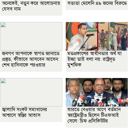
অনেকেই, নতুন করে আলোচনায়
সত্যতা মেলেনি ৪৯ জনের বিরুদ্ধে
যেসব নাম
জনগণ আপনাকে স্বাগত জানাতে
মতপ্রকাশের স্বাধীনতার অর্থ যা
প্রস্তুত, কীভাবে আসবেন আসেন:
ইচ্ছা তাই বলা নয়: রাষ্ট্রদূত
শেখ হাসিনাকে পরওয়ার
মুশফিক
জ্বালানি সংকট সমাধানের
ভারতে নেওয়ার আগে বর্তমান
আশ্বাসে স্বস্তির আভাস
স্বরাষ্ট্রমন্ত্রীও ছিলেন টিএফআই
সেলে: চিফ প্রসিকিউটর