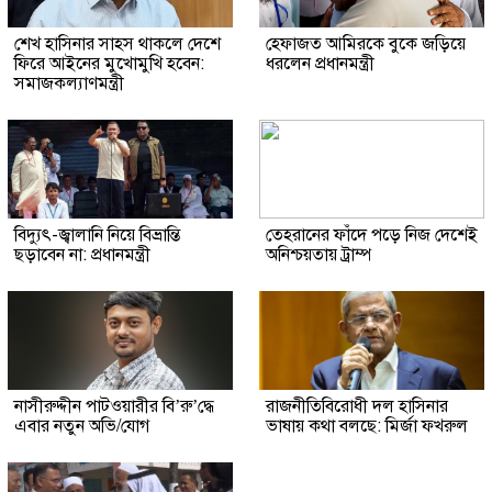
শেখ হাসিনার সাহস থাকলে দেশে
হেফাজত আমিরকে বুকে জড়িয়ে
ফিরে আইনের মুখোমুখি হবেন:
ধরলেন প্রধানমন্ত্রী
সমাজকল্যাণমন্ত্রী
বিদ্যুৎ-জ্বালানি নিয়ে বিভ্রান্তি
তেহরানের ফাঁদে পড়ে নিজ দেশেই
ছড়াবেন না: প্রধানমন্ত্রী
অনিশ্চয়তায় ট্রাম্প
নাসীরুদ্দীন পাটওয়ারীর বি’রু’দ্ধে
রাজনীতিবিরোধী দল হাসিনার
এবার নতুন অভি/যোগ
ভাষায় কথা বলছে: মির্জা ফখরুল