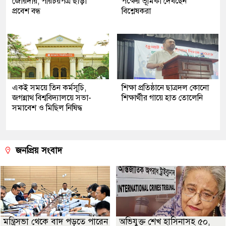
জোরদার, পরিচয়পত্র ছাড়া
পক্ষের ভূমিকা দেখছেন
প্রবেশ বন্ধ
বিশ্লেষকরা
একই সময়ে তিন কর্মসূচি,
শিক্ষা প্রতিষ্ঠানে ছাত্রদল কোনো
জগন্নাথ বিশ্ববিদ্যালয়ে সভা-
শিক্ষার্থীর গায়ে হাত তোলেনি
সমাবেশ ও মিছিল নিষিদ্ধ
জনপ্রিয় সংবাদ
মন্ত্রিসভা থেকে বাদ পড়তে পারেন
অভিযুক্ত শেখ হাসিনাসহ ৫০,