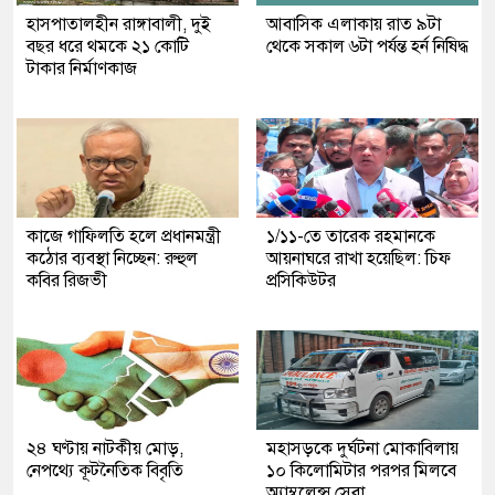
হাসপাতালহীন রাঙ্গাবালী, দুই
আবাসিক এলাকায় রাত ৯টা
বছর ধরে থমকে ২১ কোটি
থেকে সকাল ৬টা পর্যন্ত হর্ন নিষিদ্ধ
টাকার নির্মাণকাজ
কাজে গাফিলতি হলে প্রধানমন্ত্রী
১/১১-তে তারেক রহমানকে
কঠোর ব্যবস্থা নিচ্ছেন: রুহুল
আয়নাঘরে রাখা হয়েছিল: চিফ
কবির রিজভী
প্রসিকিউটর
২৪ ঘণ্টায় নাটকীয় মোড়,
মহাসড়কে দুর্ঘটনা মোকাবিলায়
নেপথ্যে কূটনৈতিক বিবৃতি
১০ কিলোমিটার পরপর মিলবে
অ্যাম্বুলেন্স সেবা