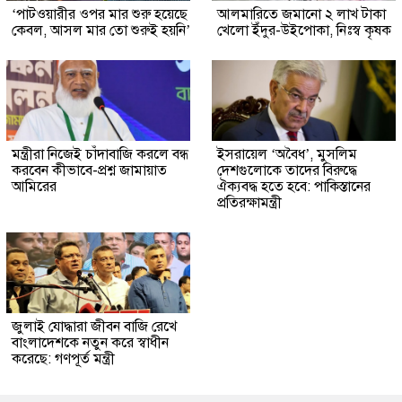
‘পাটওয়ারীর ওপর মার শুরু হয়েছে
আলমারিতে জমানো ২ লাখ টাকা
কেবল, আসল মার তো শুরুই হয়নি’
খেলো ইঁদুর-উইপোকা, নিঃস্ব কৃষক
মন্ত্রীরা নিজেই চাঁদাবাজি করলে বন্ধ
ইসরায়েল ‘অবৈধ’, মুসলিম
করবেন কীভাবে-প্রশ্ন জামায়াত
দেশগুলোকে তাদের বিরুদ্ধে
আমিরের
ঐক্যবদ্ধ হতে হবে: পাকিস্তানের
প্রতিরক্ষামন্ত্রী
জুলাই যোদ্ধারা জীবন বাজি রেখে
বাংলাদেশকে নতুন করে স্বাধীন
করেছে: গণপূর্ত মন্ত্রী