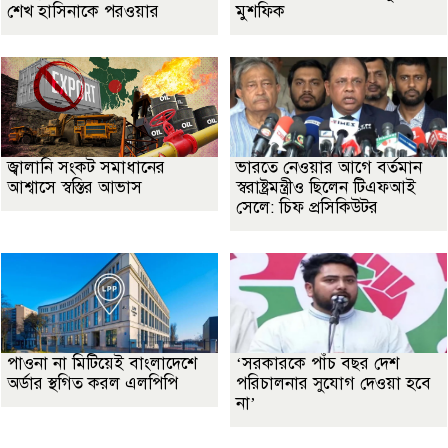
শেখ হাসিনাকে পরওয়ার
মুশফিক
জ্বালানি সংকট সমাধানের
ভারতে নেওয়ার আগে বর্তমান
আশ্বাসে স্বস্তির আভাস
স্বরাষ্ট্রমন্ত্রীও ছিলেন টিএফআই
সেলে: চিফ প্রসিকিউটর
পাওনা না মিটিয়েই বাংলাদেশে
‘সরকারকে পাঁচ বছর দেশ
অর্ডার স্থগিত করল এলপিপি
পরিচালনার সুযোগ দেওয়া হবে
না’