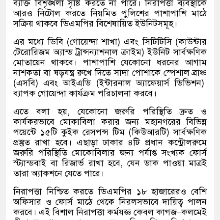
ব্যক্তি বিশৃঙ্খলা সৃষ্টি করতে না পারে। নিরাপত্তা ব্যবস্থাকে
আরও নিটোল করতে নিয়মিত পুলিশের পাশাপাশি মাঠে
সক্রিয় থাকবে ডিএমপির বিশেষায়িত ইউনিটসমূহ।
এর মধ্যে ডিবি
(
গোয়েন্দা শাখা
)
এবং সিটিটিসি
(
কাউন্টার
টেরোরিজম অ্যান্ড ট্রান্সন্যাশনাল ক্রাইম
)
ইউনিট সার্বক্ষণিক
মোতায়েন থাকবে। পাশাপাশি যেকোনো ধরনের আগাম
নাশকতা বা ষড়যন্ত্র রুখে দিতে সাদা পোশাকে স্পেশাল ব্রাঞ্চ
(
এসবি
)
এবং আইএডি
(
ইন্টারনাল অ্যাফেয়ার্স ডিভিশন
)
ব্যাপক গোয়েন্দা কার্যক্রম পরিচালনা করবে।
এতে বলা হয়
,
যেকোনো জরুরি পরিস্থিতি দ্রুত ও
কার্যকরভাবে মোকাবিলা করার জন্য মহানগরের বিভিন্ন
পয়েন্টে ১৫টি কুইক রেসপন্স টিম
(
কিউআরটি
)
সার্বক্ষণিক
প্রস্তুত রাখা হবে। এছাড়া ঢাকার ৪টি প্রধান কন্ট্রোলরুমে
জরুরি পরিস্থিতি মোকােবিলার জন্য পর্যাপ্ত সংখ্যক ফোর্স
স্ট্যান্ডবাই বা রিজার্ভ রাখা হবে
,
যেন ডাক পাওয়া মাত্রই
তারা অ্যাকশনে যেতে পারে।
নিরাপত্তা নিশ্চিত করতে ডিএমপির ১৮ হাজারেরও বেশি
অফিসার ও ফোর্স মাঠে থেকে নিরলসভাবে দায়িত্ব পালন
করবে। এই বিশাল নিরাপত্তা কর্মযজ্ঞ কেবল কাগজ
–
কলমেই