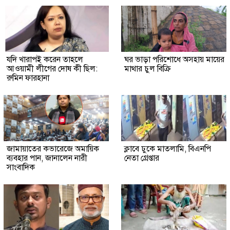
যদি খারাপই করেন তাহলে
ঘর ভাড়া পরিশোধে অসহায় মায়ের
আওয়ামী লীগের দোষ কী ছিল:
মাথার চুল বিক্রি
রুমিন ফারহানা
জামায়াতের কভারেজে অমায়িক
ক্লাবে ঢুকে মাতলামি, বিএনপি
ব্যবহার পান, জানালেন নারী
নেতা গ্রেপ্তার
সাংবাদিক