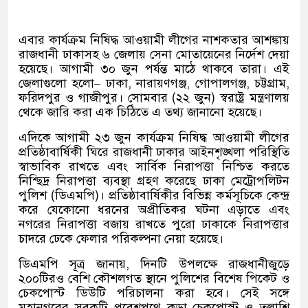
এবার কার্যক্রম নিষিদ্ধ আওয়ামী লীগের নাশকতার আশঙ্কায়
রাজধানী ঢাকাসহ ৬ জেলায় সেনা মোতায়েনের নির্দেশ দেয়া
হয়েছে। আগামী ৩০ জুন পর্যন্ত মাঠে থাকবে তারা। এই
জেলাগুলো হলো
–
ঢাকা
,
নারায়ণগঞ্জ
,
গোপালগঞ্জ
,
চট্টগ্রাম
,
ফরিদপুর ও গাজীপুর।
সোমবার
(
২২ জুন
)
স্বরাষ্ট্র মন্ত্রণালয়
থেকে জারি করা এক চিঠিতে এ তথ্য জানানো হয়েছে।
এদিকে আগামী ২৩ জুন কার্যক্রম নিষিদ্ধ আওয়ামী লীগের
প্রতিষ্ঠাবার্ষিকী ঘিরে রাজধানী ঢাকার আইনশৃঙ্খলা পরিস্থিতি
স্বাভাবিক রাখতে এবং সার্বিক নিরাপত্তা নিশ্চিত করতে
নিশ্ছিদ্র নিরাপত্তা ব্যবস্থা গ্রহণ করেছে ঢাকা মেট্রোপলিটন
পুলিশ
(
ডিএমপি
)
।
প্রতিষ্ঠাবার্ষিকীর বিভিন্ন কর্মসূচিকে কেন্দ্র
করে যেকোনো ধরনের অপ্রীতিকর ঘটনা এড়াতে এবং
নগরের নিরাপত্তা বজায় রাখতে পুরো ঢাকাকে নিরাপত্তার
চাদরে ঢেকে ফেলার পরিকল্পনা নেয়া হয়েছে।
ডিএমপি সূত্র জানায়
,
দিনটি উপলক্ষে রাজধানীজুড়ে
২০০টিরও বেশি কৌশলগত স্থানে পুলিশের বিশেষ পিকেট ও
চেকপোস্ট ডিউটি পরিচালনা করা হবে। সেই সঙ্গে
মহানগরের সবকটি প্রবেশপথে কড়া চেকপোস্ট ও তল্লাশি