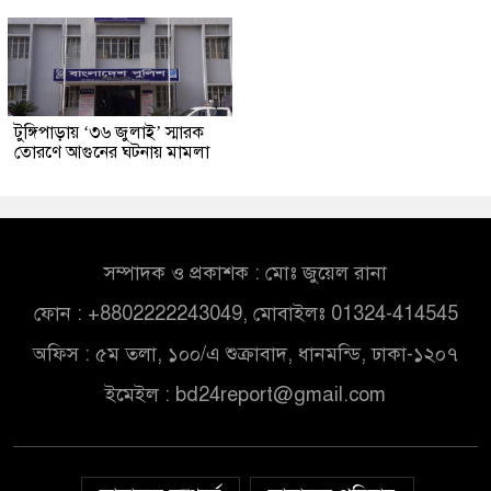
টুঙ্গিপাড়ায় ‘৩৬ জুলাই’ স্মারক
তোরণে আগুনের ঘটনায় মামলা
সম্পাদক ও প্রকাশক : মোঃ জুয়েল রানা
ফোন : +8802222243049, মোবাইলঃ 01324-414545
অফিস : ৫ম তলা, ১০০/এ শুক্রাবাদ, ধানমন্ডি, ঢাকা-১২০৭
ইমেইল :
bd24report@gmail.com