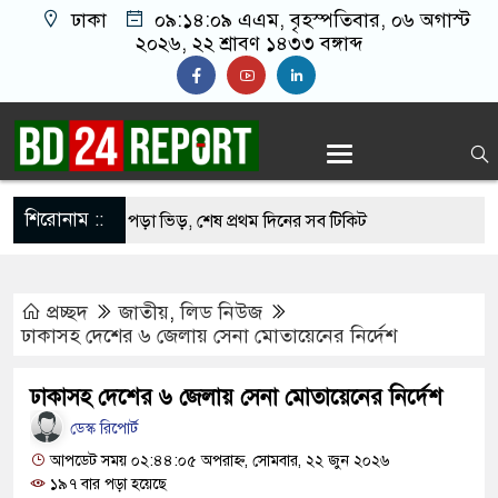
ঢাকা
০৯:১৪:১০ এএম
, বৃহস্পতিবার, ০৬ অগাস্ট
২০২৬, ২২ শ্রাবণ ১৪৩৩ বঙ্গাব্দ
শিরোনাম ::
ি জাদুঘরে উপচে পড়া ভিড়, শেষ প্রথম দিনের সব টিকিট
সঙ্গে সংঘর্ষে নাস্তানাবুদ ইসরায়েল, হারাল ২ সেনা
প্রচ্ছদ
জাতীয়
,
লিড নিউজ
ববিদ্যালয়ে নিরাপত্তা জোরদার, পরিচয়পত্র ছাড়া প্রবেশ বন্ধ
ঢাকাসহ দেশের ৬ জেলায় সেনা মোতায়েনের নির্দেশ
্রকাশ হচ্ছে কেয়ামতের কিছু আলামত
ঢাকাসহ দেশের ৬ জেলায় সেনা মোতায়েনের নির্দেশ
র্বাচনের চূড়ান্ত তারিখ ঘোষণা
ডেস্ক রিপোর্ট
শুকে যৌন নিপীড়ন, জামায়াত কর্মীকে ৫০ বেত্রাঘাত
আপডেট সময় ০২:৪৪:০৫ অপরাহ্ন, সোমবার, ২২ জুন ২০২৬
১৯৭ বার পড়া হয়েছে