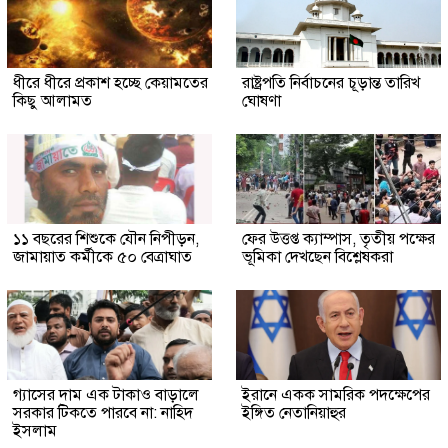
ধীরে ধীরে প্রকাশ হচ্ছে কেয়ামতের
রাষ্ট্রপতি নির্বাচনের চূড়ান্ত তারিখ
কিছু আলামত
ঘোষণা
১১ বছরের শিশুকে যৌন নিপীড়ন,
ফের উত্তপ্ত ক্যাম্পাস, তৃতীয় পক্ষের
জামায়াত কর্মীকে ৫০ বেত্রাঘাত
ভূমিকা দেখছেন বিশ্লেষকরা
গ্যাসের দাম এক টাকাও বাড়ালে
ইরানে একক সামরিক পদক্ষেপের
সরকার টিকতে পারবে না: নাহিদ
ইঙ্গিত নেতানিয়াহুর
ইসলাম