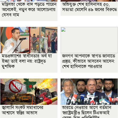
মন্ত্রিসভা থেকে বাদ পড়তে পারেন
অভিযুক্ত শেখ হাসিনাসহ ৫০,
অনেকেই, নতুন করে আলোচনায়
সত্যতা মেলেনি ৪৯ জনের বিরুদ্ধে
যেসব নাম
মতপ্রকাশের স্বাধীনতার অর্থ যা
জনগণ আপনাকে স্বাগত জানাতে
ইচ্ছা তাই বলা নয়: রাষ্ট্রদূত
প্রস্তুত, কীভাবে আসবেন আসেন:
মুশফিক
শেখ হাসিনাকে পরওয়ার
জ্বালানি সংকট সমাধানের
ভারতে নেওয়ার আগে বর্তমান
আশ্বাসে স্বস্তির আভাস
স্বরাষ্ট্রমন্ত্রীও ছিলেন টিএফআই