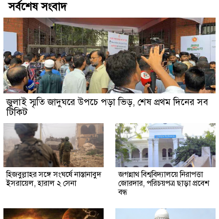
সর্বশেষ সংবাদ
জুলাই স্মৃতি জাদুঘরে উপচে পড়া ভিড়, শেষ প্রথম দিনের সব
টিকিট
হিজবুল্লাহর সঙ্গে সংঘর্ষে নাস্তানাবুদ
জগন্নাথ বিশ্ববিদ্যালয়ে নিরাপত্তা
ইসরায়েল, হারাল ২ সেনা
জোরদার, পরিচয়পত্র ছাড়া প্রবেশ
বন্ধ