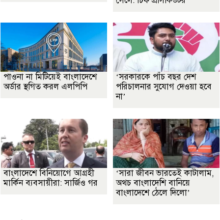
সেলে: চিফ প্রসিকিউটর
পাওনা না মিটিয়েই বাংলাদেশে
‘সরকারকে পাঁচ বছর দেশ
অর্ডার স্থগিত করল এলপিপি
পরিচালনার সুযোগ দেওয়া হবে
না’
বাংলাদেশে বিনিয়োগে আগ্রহী
‘সারা জীবন ভারতেই কাটালাম,
মার্কিন ব্যবসায়ীরা: সার্জিও গর
অথচ বাংলাদেশি বানিয়ে
বাংলাদেশে ঠেলে দিলো’