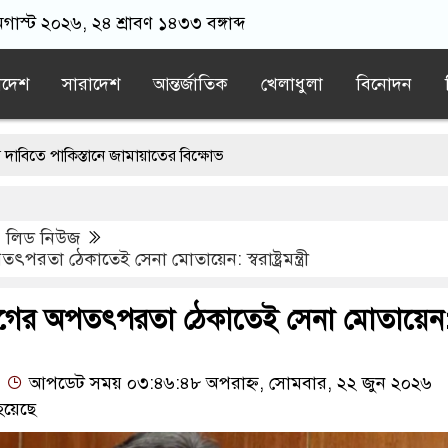
গাস্ট ২০২৬, ২৪ শ্রাবণ ১৪৩৩ বঙ্গাব্দ
াদেশ
সারাদেশ
আন্তর্জাতিক
খেলাধুলা
বিনোদন
তানে জামায়াতের বিক্ষোভ
 হামলা করে ইরানকে কাবু করা সম্ভব নয়: ট্রাম্পের শীর্ষ জেনারেল
,
লিড নিউজ
লেন, সকালে আর বাড়ি ফেরা হলো না পেহেলি ভৈরবীর
তা ঠেকাতেই সেনা মোতায়েন: স্বরাষ্ট্রমন্ত্রী
ে বিচার করা উচিত নয়: হাসান
গের অপতৎপরতা ঠেকাতেই সেনা মোতায়েন
শেখ হাসিনা
আপডেট সময় ০৩:৪৬:৪৮ অপরাহ্ন, সোমবার, ২২ জুন ২০২৬
হয়েছে