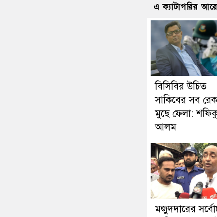
এ ক্যাটাগরির আর
বিসিবির উচিত
সাকিবের সব রেকর
মুছে ফেলা: শফিক
আলম
মজুদদারের সর্বোচ