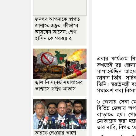
জনগণ আপনাকে স্বাগত
জানাতে প্রস্তুত, কীভাবে
আসবেন আসেন: শেখ
হাসিনাকে পরওয়ার
এবার কার্যক্রম ন
রুখতেই ছয় জেলায় স
সালাহউদ্দিন আহম
জানান তিনি। সচিবা
জ্বালানি সংকট সমাধানের
তিনি। স্বরাষ্ট্রমন্ত্রী
আশ্বাসে স্বস্তির আভাস
সমাবেশ করা বিরোধ
৬ জেলায় সেনা ম
বিভিন্ন জেলায় অপ
বাাড়াতে হয়। গ
মোতায়েন করা হয়েছ
তার দাবি
,
বিগত যে
ভারতে নেওয়ার আগে