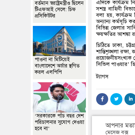
এদিকে কার্যক্রম নি
বর্তমান স্বরাষ্ট্রমন্ত্রীও ছিলেন
সশস্ত্র বাহিনী বিভা
টিএফআই সেলে: চিফ
বলা হয়
,
কার্যক্রম
প্রসিকিউটর
অন্যান্য কর্মসূচি 
বিভিন্ন জেলার সা
ক্ষয়ক্ষতির আশঙ্কা 
চিঠিতে ঢাকা
,
চট্
শান্তিশৃঙ্খলা রক্ষা
,
জ
প্রয়োজনীয়সংখ্যক
পাওনা না মিটিয়েই
সিভিল পাওয়ার
’
হ
বাংলাদেশে অর্ডার স্থগিত
করল এলপিপি
ট্যাগস
‘সরকারকে পাঁচ বছর দেশ
পরিচালনার সুযোগ দেওয়া
আপনার মতা
হবে না’
মেসেজ বক্স