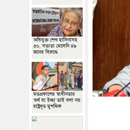
অভিযুক্ত শেখ হাসিনাসহ
৫০, সত্যতা মেলেনি ৪৯
জনের বিরুদ্ধে
মতপ্রকাশের স্বাধীনতার
অর্থ যা ইচ্ছা তাই বলা নয়:
রাষ্ট্রদূত মুশফিক