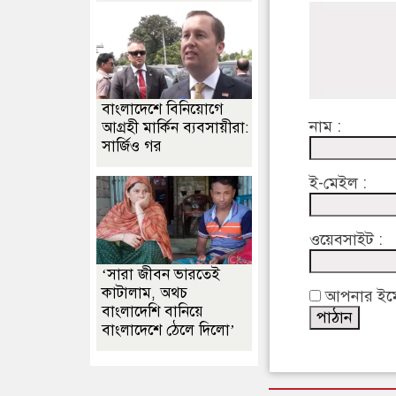
বাংলাদেশে বিনিয়োগে
নাম :
আগ্রহী মার্কিন ব্যবসায়ীরা:
সার্জিও গর
ই-মেইল :
ওয়েবসাইট :
‘সারা জীবন ভারতেই
কাটালাম, অথচ
আপনার ইমেইল
বাংলাদেশি বানিয়ে
বাংলাদেশে ঠেলে দিলো’