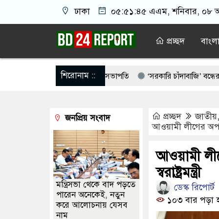
ঢাকা
০৫:৫১:৪৬ এএম
, শনিবার, ০৮ অ
প্রচ্ছদ
বাংল
শিরোনাম ::
ে যা জানালেন এএফএ সভাপতি
‘সরকারি চাঁদাবাজি’ বন্ধের দাবিতে পাকিস্
চালিকা শক্তি’, আগের মন্তব্য থেকে ইউ-টার্ন কঙ্গনা রনৌতের
কেবল বিমান
প্রচ্ছদ
জাতীয়
জনপ্রিয় সংবাদ
যে ন্যাটোভুক্ত দেশে হামলা চালাতে পারে রাশিয়া
রাতে গানের আসর মাতা
আওয়ামী লীগের অপতৎপর
কিবের সব রেকর্ড মুছে ফেলা: শফিকুল আলম
শিল্পীদের রাজনৈতিক পরিচয়
আওয়ামী লী
 নেতার গলায় দ’ড়ি প্যাঁ’চা’নো মর/দেহ
নাশ’ক’তার পরিকল্পনা করছেন 
স্বরাষ্ট্রমন্ত্রী
মন্ত্রিসভা থেকে বাদ পড়তে
ডেস্ক রিপোর্ট
পারেন অনেকেই, নতুন
১০৩ বার পড়া 
করে আলোচনায় যেসব
নাম