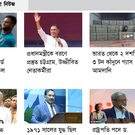
ো নিউজ
প্রধানমন্ত্রীকে বরণে
ভারত থেকে ২ দশ
্ড
প্রস্তুত চট্টগ্রাম, উজ্জীবিত
৩ টন কাঁদুনে গ্যাস
ুল
নেতাকর্মীরা
আমদানি
্চ
১৯৭১ সালের যুদ্ধ ছিল
রাষ্ট্রপতি পদে ড.