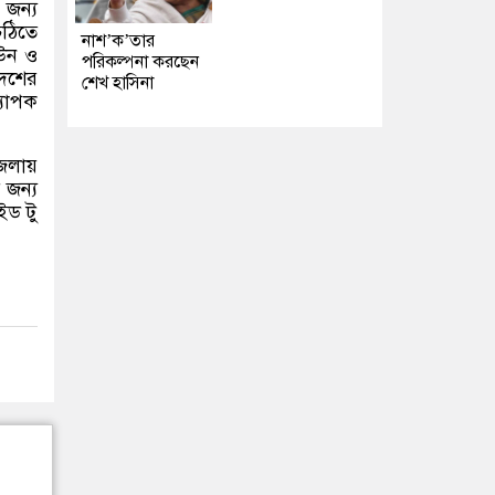
 জন্য
চিঠিতে
নাশ’ক’তার
উন ও
পরিকল্পনা করছেন
দেশের
শেখ হাসিনা
্যাপক
েলায়
 জন্য
ইড টু