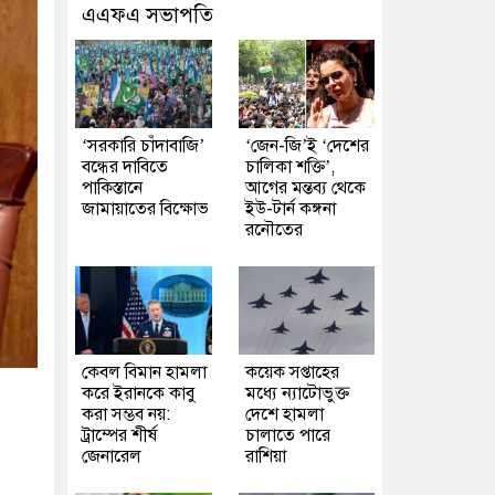
এএফএ সভাপতি
‘সরকারি চাঁদাবাজি’
‘জেন-জি’ই ‘দেশের
বন্ধের দাবিতে
চালিকা শক্তি’,
পাকিস্তানে
আগের মন্তব্য থেকে
জামায়াতের বিক্ষোভ
ইউ-টার্ন কঙ্গনা
রনৌতের
কেবল বিমান হামলা
কয়েক সপ্তাহের
করে ইরানকে কাবু
মধ্যে ন্যাটোভুক্ত
করা সম্ভব নয়:
দেশে হামলা
ট্রাম্পের শীর্ষ
চালাতে পারে
জেনারেল
রাশিয়া