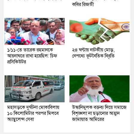
কবির রিজভী
১/১১-তে তারেক রহমানকে
২৪ ঘণ্টায় নাটকীয় মোড়,
আয়নাঘরে রাখা হয়েছিল: চিফ
নেপথ্যে কূটনৈতিক বিবৃতি
প্রসিকিউটর
মহাসড়কে দুর্ঘটনা মোকাবিলায়
উস্কানিমূলক বক্তব্য দিয়ে সমাজে
১০ কিলোমিটার পরপর মিলবে
বিশৃঙ্খলা না ছড়ানোর আহ্বান
অ্যাম্বুলেন্স সেবা
জামায়াত আমিরের