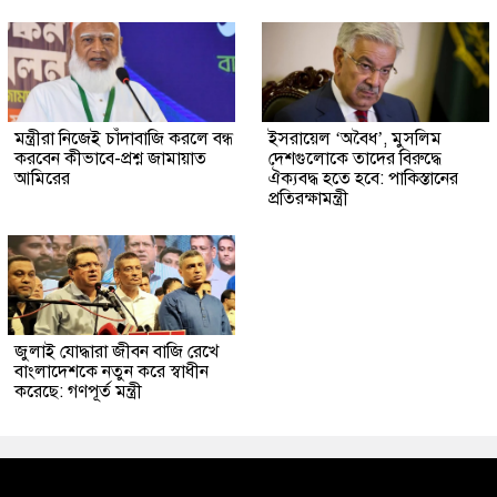
মন্ত্রীরা নিজেই চাঁদাবাজি করলে বন্ধ
ইসরায়েল ‘অবৈধ’, মুসলিম
করবেন কীভাবে-প্রশ্ন জামায়াত
দেশগুলোকে তাদের বিরুদ্ধে
আমিরের
ঐক্যবদ্ধ হতে হবে: পাকিস্তানের
প্রতিরক্ষামন্ত্রী
জুলাই যোদ্ধারা জীবন বাজি রেখে
বাংলাদেশকে নতুন করে স্বাধীন
করেছে: গণপূর্ত মন্ত্রী