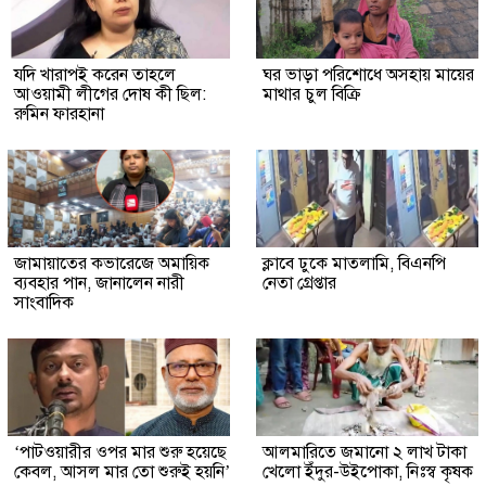
যদি খারাপই করেন তাহলে
ঘর ভাড়া পরিশোধে অসহায় মায়ের
আওয়ামী লীগের দোষ কী ছিল:
মাথার চুল বিক্রি
রুমিন ফারহানা
জামায়াতের কভারেজে অমায়িক
ক্লাবে ঢুকে মাতলামি, বিএনপি
ব্যবহার পান, জানালেন নারী
নেতা গ্রেপ্তার
সাংবাদিক
‘পাটওয়ারীর ওপর মার শুরু হয়েছে
আলমারিতে জমানো ২ লাখ টাকা
কেবল, আসল মার তো শুরুই হয়নি’
খেলো ইঁদুর-উইপোকা, নিঃস্ব কৃষক