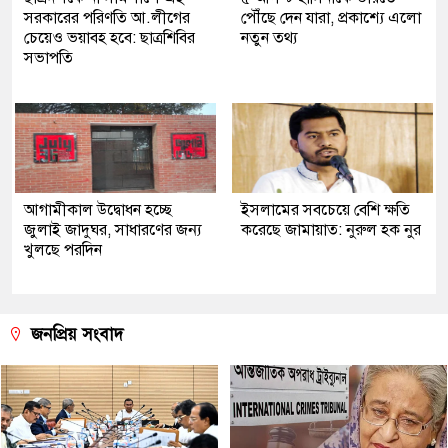
সরকারের পরিণতি আ.লীগের
পৌঁছে দেন যারা, প্রকাশ্যে এলো
চেয়েও ভয়াবহ হবে: ছাত্রশিবির
নতুন তথ্য
সভাপতি
আগামীকাল উদ্বোধন হচ্ছে
ইসলামের সবচেয়ে বেশি ক্ষতি
জুলাই জাদুঘর, সাধারণের জন্য
করেছে জামায়াত: নুরুল হক নুর
খুলছে পরদিন
জনপ্রিয় সংবাদ