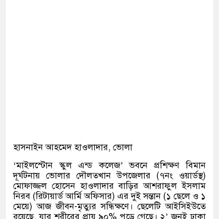
হাসনাইন আহমেদ হাওলাদার, ভোলা
‘মাইলস্টোন স্কুল এন্ড কলেজ’ ভবনে প্রশিক্ষণ বিমান
দূর্ঘটনায় ভোলার দৌলতখান উপজেলার (৭নং ওয়ার্ডস্থ)
মোফাজ্জল হোসেন হাওলাদার বাড়ির আশরাফুল ইসলাম
নিরব (রিটায়ার্ড আর্মি অফিসার) এর দুই সন্তান (১ ছেলে ও ১
মেয়ে) আজ জীবন-মৃত্যুর সন্ধিক্ষণে। ছেলেটি আইসিইউতে
রয়েছে, যার শরীরের প্রায় ৯০% পুড়ে গেছে। ২’ জনই ঢাকা