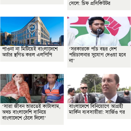
সেলে: চিফ প্রসিকিউটর
পাওনা না মিটিয়েই বাংলাদেশে
‘সরকারকে পাঁচ বছর দেশ
অর্ডার স্থগিত করল এলপিপি
পরিচালনার সুযোগ দেওয়া হবে
না’
‘সারা জীবন ভারতেই কাটালাম,
বাংলাদেশে বিনিয়োগে আগ্রহী
অথচ বাংলাদেশি বানিয়ে
মার্কিন ব্যবসায়ীরা: সার্জিও গর
বাংলাদেশে ঠেলে দিলো’