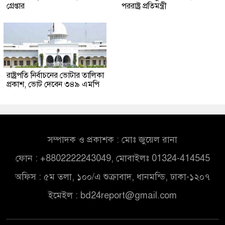
গ্রেপ্তার
পররাষ্ট্র প্রতিমন্ত্রী
রাষ্ট্রপতি নির্বাচনের ভোটার তালিকা
প্রকাশ, ভোট দেবেন ৩৪৯ এমপি
সম্পাদক ও প্রকাশক : মোঃ জুয়েল রানা
ফোন : +8802222243049, মোবাইলঃ 01324-414545
অফিস : ৫ম তলা, ১০০/এ শুক্রাবাদ, ধানমন্ডি, ঢাকা-১২০৭
ইমেইল :
bd24report@gmail.com