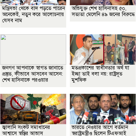
মন্ত্রিসভা থেকে বাদ পড়তে পারেন
অভিযুক্ত শেখ হাসিনাসহ ৫০,
অনেকেই, নতুন করে আলোচনায়
সত্যতা মেলেনি ৪৯ জনের বিরুদ্ধে
যেসব নাম
জনগণ আপনাকে স্বাগত জানাতে
মতপ্রকাশের স্বাধীনতার অর্থ যা
প্রস্তুত, কীভাবে আসবেন আসেন:
ইচ্ছা তাই বলা নয়: রাষ্ট্রদূত
শেখ হাসিনাকে পরওয়ার
মুশফিক
জ্বালানি সংকট সমাধানের
ভারতে নেওয়ার আগে বর্তমান
আশ্বাসে স্বস্তির আভাস
স্বরাষ্ট্রমন্ত্রীও ছিলেন টিএফআই