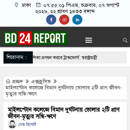
ঢাকা
০৭:৫৫:০২ পিএম
, শুক্রবার, ০৭ অগাস্ট
২০২৬, ২২ শ্রাবণ ১৪৩৩ বঙ্গাব্দ
শিরোনাম ::
ির্মুহভাবে তালিকা প্রণয়ন করবে ট্রাস্কফোর্স: স্বরাষ্ট্রমন্ত্রী
 নয় আমাদের মিত্র, অচিরেই আমাদের সঙ্গে মিশে যাবে:
প্রচ্ছদ
এক্সক্লুসিভ
মাইলস্টোন কলেজে বিমান দুর্ঘটনায় ভোলার ২টি প্রাণ জীবন-
মৃত্যুর সন্ধি-ক্ষণে
র ইমামতি নয়, জাতির দায়িত্ব নিতে হবে ওলামায়ে
দ্দীন
মাইলস্টোন কলেজে বিমান দুর্ঘটনায় ভোলার ২টি প্রাণ
জীবন-মৃত্যুর সন্ধি-ক্ষণে
মসজিদ থেকে খুলে ফেলা হচ্ছে মাইক, শুভেন্দু বলছেন-
ডেস্ক রিপোর্ট