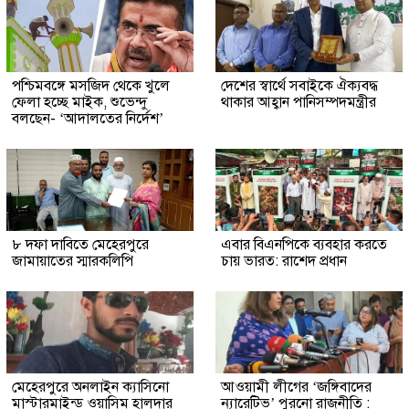
পশ্চিমবঙ্গে মসজিদ থেকে খুলে
দেশের স্বার্থে সবাইকে ঐক্যবদ্ধ
ফেলা হচ্ছে মাইক, শুভেন্দু
থাকার আহ্বান পানিসম্পদমন্ত্রীর
বলছেন- ‘আদালতের নির্দেশ’
৮ দফা দাবিতে মেহেরপুরে
এবার বিএনপিকে ব্যবহার করতে
জামায়াতের স্মারকলিপি
চায় ভারত: রাশেদ প্রধান
মেহেরপুরে অনলাইন ক্যাসিনো
আওয়ামী লীগের ‘জঙ্গিবাদের
মাস্টারমাইন্ড ওয়াসিম হালদার
ন্যারেটিভ’ পুরনো রাজনীতি :