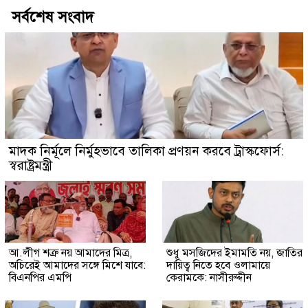
সর্বশেষ সংবাদ
মাদক নির্মূলে নির্মুহভাবে তালিকা প্রণয়ন করবে ট্রাস্কফোর্স:
স্বরাষ্ট্রমন্ত্রী
আ.লীগ শত্রু নয় আমাদের মিত্র,
শুধু মসজিদের ইমামতি নয়, জাতির
অচিরেই আমাদের সঙ্গে মিশে যাবে:
দায়িত্ব নিতে হবে ওলামায়ে
বিএনপির এমপি
কেরামকে: নাসীরুদ্দীন