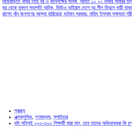
বিয়েবাড়িতে খাবার নিয়ে বর ও কনেপক্ষের সংঘর্ষ, আহত ১০
২০ টাকার লটারির টি
ঘর থেকে যুবদল সভাপতি আটক, ভিডিও ভাইরাল
দেশে আ.লীগ ফিরলে দায়ী থাকব
রাশেদ খাঁন
জনগণের আস্থা হারিয়েছে বর্তমান সরকার: নাহিদ ইসলাম
সক্ষমতা পরী
প্রচ্ছদ
এক্সক্লুসিভ
,
গণমাধ্যম
,
স্লাইডার
যদি সত্যিই ২০০-৩০০ শিক্ষার্থী মারা যান, তবে তাদের অভিভাবকরা কি চ