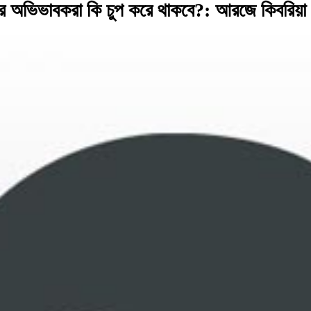
াদের অভিভাবকরা কি চুপ করে থাকবে?: আরজে কিবরিয়া