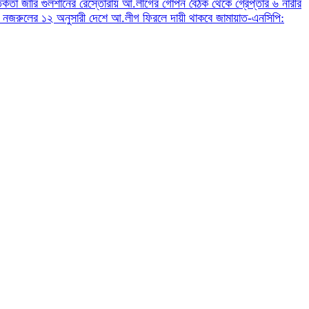
র্কতা জারি
গুলশানের রেস্তোরাঁয় আ.লীগের গোপন বৈঠক থেকে গ্রেপ্তার ৬
নারীর
ী নজরুলের ১২ অনুসারী
দেশে আ.লীগ ফিরলে দায়ী থাকবে জামায়াত-এনসিপি: