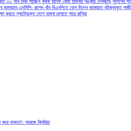
কিটে ৩০ লাখ টাকা পাচ্ছেন কৃষক হানিফ
বোমা হামলার শঙ্কায় দেশজুড়ে পুলিশের সত
ে জামায়াত-এনসিপি: রাশেদ খাঁন
বিএনপিতে যোগ দিলেন জামায়াত বহিষ্কাকৃত গাজ
ক্ষা করতে ন্যাটোভুক্ত দেশে হামলা চালাতে পারে রাশিয়া
ুপ করে থাকবে?: আরজে কিবরিয়া