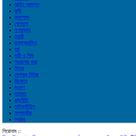
আইন আদালত
কৃষি
ক্যাম্পাস
খেলাধুলা
গণমাধ্যম
চাকুরী
তথ্যপ্রযুক্তি
ধর্ম
নারী ও শিশু
প্রবাসের খবর
ফিচার
ফেসবুক নিউজ
বিনোদন
ভ্রমণ
মতামত
রাজনীতি
লাইফস্টাইল
সম্পাদকীয়
স্বাস্থ্য
শিরোনাম ::