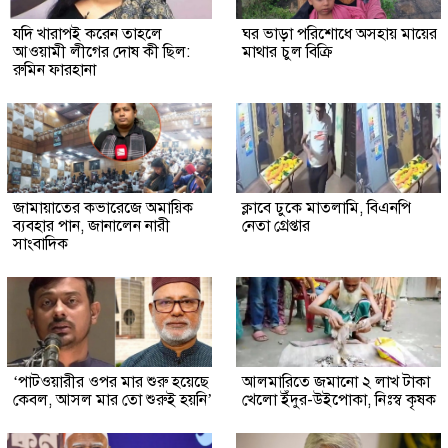
যদি খারাপই করেন তাহলে
ঘর ভাড়া পরিশোধে অসহায় মায়ের
আওয়ামী লীগের দোষ কী ছিল:
মাথার চুল বিক্রি
রুমিন ফারহানা
জামায়াতের কভারেজে অমায়িক
ক্লাবে ঢুকে মাতলামি, বিএনপি
ব্যবহার পান, জানালেন নারী
নেতা গ্রেপ্তার
সাংবাদিক
‘পাটওয়ারীর ওপর মার শুরু হয়েছে
আলমারিতে জমানো ২ লাখ টাকা
কেবল, আসল মার তো শুরুই হয়নি’
খেলো ইঁদুর-উইপোকা, নিঃস্ব কৃষক