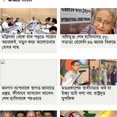
জনপ্রিয় সংবাদ
মন্ত্রিসভা থেকে বাদ পড়তে পারেন
অভিযুক্ত শেখ হাসিনাসহ ৫০,
অনেকেই, নতুন করে আলোচনায়
সত্যতা মেলেনি ৪৯ জনের বিরুদ্ধে
যেসব নাম
জনগণ আপনাকে স্বাগত জানাতে
মতপ্রকাশের স্বাধীনতার অর্থ যা
প্রস্তুত, কীভাবে আসবেন আসেন:
ইচ্ছা তাই বলা নয়: রাষ্ট্রদূত
শেখ হাসিনাকে পরওয়ার
মুশফিক