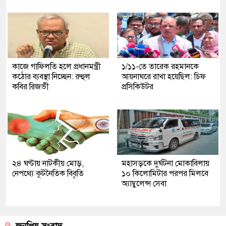
কাজে গাফিলতি হলে প্রধানমন্ত্রী
১/১১-তে তারেক রহমানকে
কঠোর ব্যবস্থা নিচ্ছেন: রুহুল
আয়নাঘরে রাখা হয়েছিল: চিফ
কবির রিজভী
প্রসিকিউটর
২৪ ঘণ্টায় নাটকীয় মোড়,
মহাসড়কে দুর্ঘটনা মোকাবিলায়
নেপথ্যে কূটনৈতিক বিবৃতি
১০ কিলোমিটার পরপর মিলবে
অ্যাম্বুলেন্স সেবা