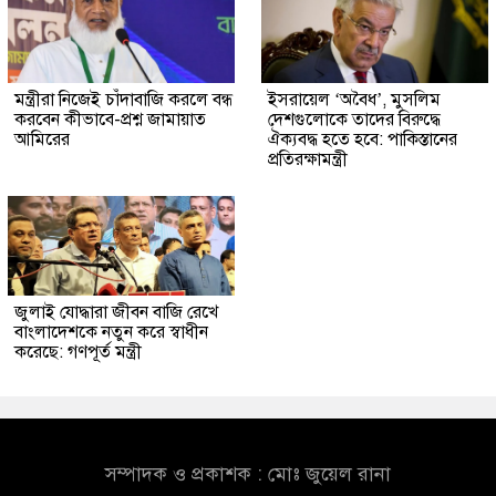
মন্ত্রীরা নিজেই চাঁদাবাজি করলে বন্ধ
ইসরায়েল ‘অবৈধ’, মুসলিম
করবেন কীভাবে-প্রশ্ন জামায়াত
দেশগুলোকে তাদের বিরুদ্ধে
আমিরের
ঐক্যবদ্ধ হতে হবে: পাকিস্তানের
প্রতিরক্ষামন্ত্রী
জুলাই যোদ্ধারা জীবন বাজি রেখে
বাংলাদেশকে নতুন করে স্বাধীন
করেছে: গণপূর্ত মন্ত্রী
সম্পাদক ও প্রকাশক : মোঃ জুয়েল রানা