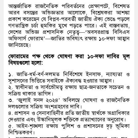
আন্তর্জাতিক রাজনৈতিক পরিবর্তনের প্রেক্ষাপটে, বিশেষত
আরব বসন্তের অভিজ্ঞতার আলোকে, বিশ্লেষকরা আশঙ্কা
প্রকাশ করেছেন যে বিপ্লব-পরবর্তী জাতীয় ঐক্য ভেঙে পড়লে
গণতান্ত্রিক চর্চা হুমকির মুখে পড়তে পারে। এই বাস্তবতায়,
দেশের অভিজ্ঞ প্রশাসনিক নেতৃত্ব—‘অবসরপ্রাপ্ত বিসিএস
অফিসার্স ফোরাম’—জাতির ভবিষ্যৎ রক্ষায় ১০-দফা আহ্বান
জানিয়েছে।
ফোরামের পক্ষ থেকে ঘোষণা করা ১০-দফা দাবির মূল
বিষয়গুলো হলো:
১. জাতি-ধর্ম-বর্ণ-দলমত নির্বিশেষে ইনসাফ, ন্যায্যতা ও
সুশাসনের ভিত্তিতে সবাইকে ঐক্যবদ্ধ হওয়ার আহ্বান।
২. স্বাধীনতা ও সার্বভৌমত্ব রক্ষায় ছাত্র-জনতাকে সচেতন ও
সক্রিয় থাকার তাগিদ।
৩. ‘জুলাই সনদ ২০২৪’ অবিলম্বে ঘোষণা ও রাজনৈতিক
দলগুলোর সক্রিয় অংশগ্রহণের দাবি।
৪. প্রশাসন ও সেনাবাহিনীর প্রতি জাতীয় স্বার্থকে অগ্রাধিকার
দেওয়ার এবং উস্কানিমূলক শক্তিকে প্রত্যাখ্যানের অনুরোধ।
৫. আইন-শৃঙ্খলা রক্ষায় পুলিশ ও প্রশাসনের দৃঢ় ভূমিকা
নিশ্চিতকরণ।