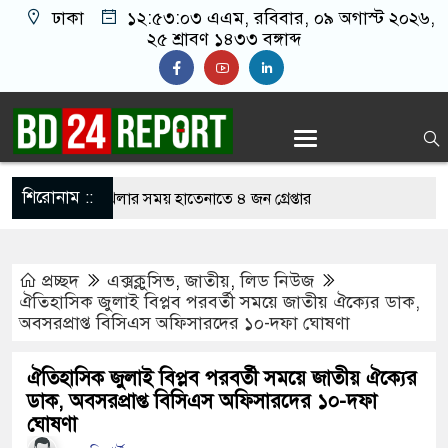
ঢাকা
১২:৫৩:০৪ এএম
, রবিবার, ০৯ অগাস্ট ২০২৬,
২৫ শ্রাবণ ১৪৩৩ বঙ্গাব্দ
শিরোনাম ::
নলাইন জুয়া খেলার সময় হাতেনাতে ৪ জন গ্রেপ্তার
 করেন তাহলে আওয়ামী লীগের দোষ কী ছিল: রুমিন
প্রচ্ছদ
এক্সক্লুসিভ
,
জাতীয়
,
লিড নিউজ
ঐতিহাসিক জুলাই বিপ্লব পরবর্তী সময়ে জাতীয় ঐক্যের ডাক,
অবসরপ্রাপ্ত বিসিএস অফিসারদের ১০-দফা ঘোষণা
িশোধে অসহায় মায়ের মাথার চুল বিক্রি
ভারেজে অমায়িক ব্যবহার পান, জানালেন নারী
ঐতিহাসিক জুলাই বিপ্লব পরবর্তী সময়ে জাতীয় ঐক্যের
ডাক, অবসরপ্রাপ্ত বিসিএস অফিসারদের ১০-দফা
ঘোষণা