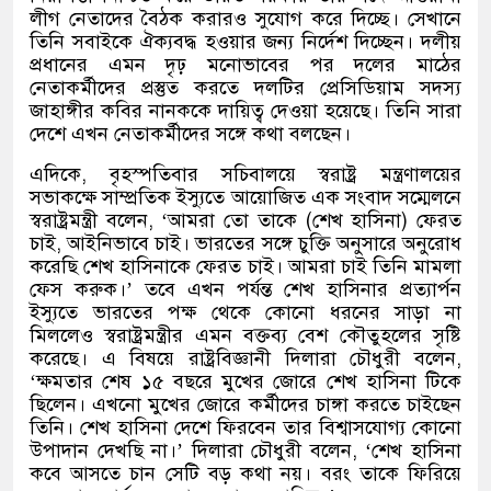
লীগ নেতাদের বৈঠক করারও সুযোগ করে দিচ্ছে। সেখানে
তিনি সবাইকে ঐক্যবদ্ধ হওয়ার জন্য নির্দেশ দিচ্ছেন। দলীয়
প্রধানের এমন দৃঢ় মনোভাবের পর দলের মাঠের
নেতাকর্মীদের প্রস্তুত করতে দলটির প্রেসিডিয়াম সদস্য
জাহাঙ্গীর কবির নানককে দায়িত্ব দেওয়া হয়েছে। তিনি সারা
দেশে এখন নেতাকর্মীদের সঙ্গে কথা বলছেন।
এদিকে
,
বৃহস্পতিবার সচিবালয়ে স্বরাষ্ট্র মন্ত্রণালয়ের
সভাকক্ষে সাম্প্রতিক ইস্যুতে আয়োজিত এক সংবাদ সম্মেলনে
স্বরাষ্ট্রমন্ত্রী বলেন
, ‘
আমরা তো তাকে
(
শেখ হাসিনা
)
ফেরত
চাই
,
আইনিভাবে চাই। ভারতের সঙ্গে চুক্তি অনুসারে অনুরোধ
করেছি শেখ হাসিনাকে ফেরত চাই। আমরা চাই তিনি মামলা
ফেস করুক।
’
তবে এখন পর্যন্ত শেখ হাসিনার প্রত‍্যার্পন
ইস‍্যুতে ভারতের পক্ষ থেকে কোনো ধরনের সাড়া না
মিললেও স্বরাষ্ট্রমন্ত্রীর এমন বক্তব্য বেশ কৌতুহলের সৃষ্টি
করেছে। এ বিষয়ে রাষ্ট্রবিজ্ঞানী দিলারা চৌধুরী বলেন
,
‘
ক্ষমতার শেষ ১৫ বছরে মুখের জোরে শেখ হাসিনা টিকে
ছিলেন। এখনো মুখের জোরে কর্মীদের চাঙ্গা করতে চাইছেন
তিনি। শেখ হাসিনা দেশে ফিরবেন তার বিশ্বাসযোগ্য কোনো
উপাদান দেখছি না।
’
দিলারা চৌধুরী বলেন
, ‘
শেখ হাসিনা
কবে আসতে চান সেটি বড় কথা নয়। বরং তাকে ফিরিয়ে