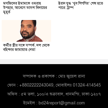
মসজিদের ইমামকে ওমরাহ
ইরান যুদ্ধ ‘খুব শিগগির’ শেষ হতে
উপহার, আবেগে ভাসল বিদায়ের
পারে: ট্রাম্প
মুহূর্ত
কর্মীর স্ত্রীর সঙ্গে সম্পর্ক, দল থেকে
বহিষ্কার জামায়াত নেতা
সম্পাদক ও প্রকাশক : মোঃ জুয়েল রানা
ফোন : +8802222243049, মোবাইলঃ 01324-414545
অফিস : ৫ম তলা, ১০০/এ শুক্রাবাদ, ধানমন্ডি, ঢাকা-১২০৭
ইমেইল :
bd24report@gmail.com