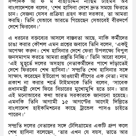
সম্পাদক আ ফ ম বাহাউদ্দিন নাছিম টাইমস অব
বাংলাদেশকে বলেন
, ‘
শেখ হাসিনা দেশে দ্রুত সময়ে ফিরতে
চান। সেজন্য যেসব প্রক্রিয়া গ্রহণ করা দরকার
,
তা আমরা
করছি। তিনি যেভাবে ভারতে গিয়েছেন সেভাবেই বীরদর্পে
দেশে ফিরবেন।
’
এ ধরনের বক্তব্যের আসলে বাস্তবতা আছে
,
নাকি কর্মীদের
চাঙা করার কৌশল এমন প্রশ্নের জবাবে তিনি বলেন
, ‘
একটু
অপেক্ষা করুন। শেখ হাসিনার দেশে ফেরা উপলক্ষ্যে বিপুল
জনসমাগম করতে আমরা প্রস্তুতি নিচ্ছি।
’
তিনি আরো বলেন
,
‘
এই মুহূর্তে দলের অসহায় নেতাকর্মীদের পাশে দাঁড়াতেই
দেশে ফিরবেন শেখ হাসিনা।’ সম্প্রতি শেখ হাসিনার সঙ্গে
সাক্ষাৎ করেছেন ইউরোপ আওয়ামী লীগের এক নেতা। নাম
প্রকাশ না করার শর্তে টাইমসকে তিনি বলেন
, ‘
সাবেক
প্রধানমন্ত্রী দেশে ফিরে বিচারের মুখোমুখি হতে চান। তার
এই মনোভাবের কথা ভারত সরকারকে জানানো হয়েছে।
এমনকি তিনি আগামী ১৫ আগস্টের আগেই দিল্লিতে
বাংলাদেশ হাইকমিশনের কাছে ট্রাভেল পাসও চাইতে
পারেন।
’
সম্প্রতি দলের নেতাদের সঙ্গে টেলিগ্রামের একটি গ্রুপ কলে
শেখ হাসিনা বলেছেন
, ‘
তার এখন যে বয়স
,
তাতে আর