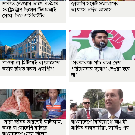
ভারতে নেওয়ার আগে বর্তমান
জ্বালানি সংকট সমাধানের
স্বরাষ্ট্রমন্ত্রীও ছিলেন টিএফআই
আশ্বাসে স্বস্তির আভাস
সেলে: চিফ প্রসিকিউটর
পাওনা না মিটিয়েই বাংলাদেশে
‘সরকারকে পাঁচ বছর দেশ
অর্ডার স্থগিত করল এলপিপি
পরিচালনার সুযোগ দেওয়া হবে
না’
‘সারা জীবন ভারতেই কাটালাম,
বাংলাদেশে বিনিয়োগে আগ্রহী
অথচ বাংলাদেশি বানিয়ে
মার্কিন ব্যবসায়ীরা: সার্জিও গর
বাংলাদেশে ঠেলে দিলো’