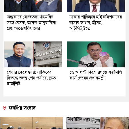
অন্ধকারে মোজতবা খামেনির
ঢাকায় পাকিস্তান হাইকমিশনারের
সঙ্গে বৈঠক, আসল মানুষ কিনা
বাসায় আগুন, স্ত্রীসহ
প্রশ্ন পেজেশকিয়ানের
আইসিইউতে
শেয়ার কেলেঙ্কারি: সাকিবের
১৬ আগস্ট কিশোরগঞ্জে ফ্যামিলি
বিরুদ্ধে তদন্ত শেষ পর্যায়ে, দ্রুত
কার্ড দেবেন প্রধানমন্ত্রী
চার্জশিট
জনপ্রিয় সংবাদ