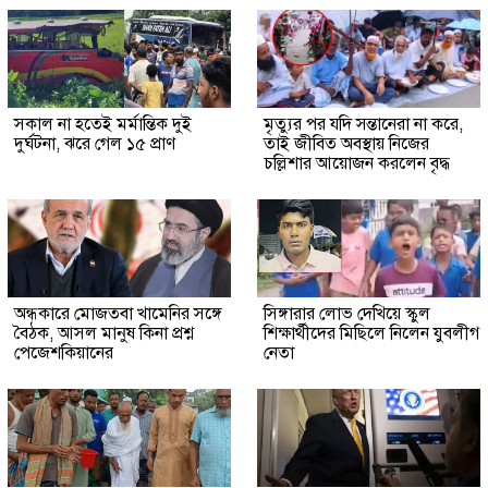
সকাল না হতেই মর্মান্তিক দুই
মৃত্যুর পর যদি সন্তানেরা না করে,
দুর্ঘটনা, ঝরে গেল ১৫ প্রাণ
তাই জীবিত অবস্থায় নিজের
চল্লিশার আয়োজন করলেন বৃদ্ধ
অন্ধকারে মোজতবা খামেনির সঙ্গে
সিঙ্গারার লোভ দেখিয়ে স্কুল
বৈঠক, আসল মানুষ কিনা প্রশ্ন
শিক্ষার্থীদের মিছিলে নিলেন যুবলীগ
পেজেশকিয়ানের
নেতা