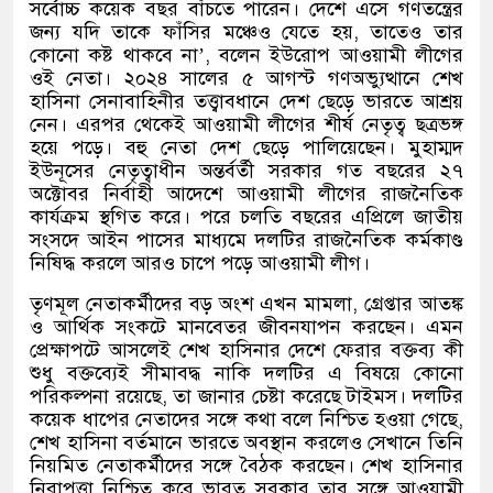
সর্বোচ্চ কয়েক বছর বাঁচতে পারেন। দেশে এসে গণতন্ত্রের
জন্য যদি তাকে ফাঁসির মঞ্চেও যেতে হয়
,
তাতেও তার
কোনো কষ্ট থাকবে না
’,
বলেন ইউরোপ আওয়ামী লীগের
ওই নেতা। ২০২৪ সালের ৫ আগস্ট গণঅভ্যুত্থানে শেখ
হাসিনা সেনাবাহিনীর তত্ত্বাবধানে দেশ ছেড়ে ভারতে আশ্রয়
নেন। এরপর থেকেই আওয়ামী লীগের শীর্ষ নেতৃত্ব ছত্রভঙ্গ
হয়ে পড়ে। বহু নেতা দেশ ছেড়ে পালিয়েছেন। মুহাম্মদ
ইউনূসের নেতৃত্বাধীন অন্তর্বর্তী সরকার গত বছরের ২৭
অক্টোবর নির্বাহী আদেশে আওয়ামী লীগের রাজনৈতিক
কার্যক্রম স্থগিত করে। পরে চলতি বছরের এপ্রিলে জাতীয়
সংসদে আইন পাসের মাধ্যমে দলটির রাজনৈতিক কর্মকাণ্ড
নিষিদ্ধ করলে আরও চাপে পড়ে আওয়ামী লীগ।
তৃণমূল নেতাকর্মীদের বড় অংশ এখন মামলা
,
গ্রেপ্তার আতঙ্ক
ও আর্থিক সংকটে মানবেতর জীবনযাপন করছেন। এমন
প্রেক্ষাপটে আসলেই শেখ হাসিনার দেশে ফেরার বক্তব্য কী
শুধু বক্তব্যেই সীমাবদ্ধ নাকি দলটির এ বিষয়ে কোনো
পরিকল্পনা রয়েছে
,
তা জানার চেষ্টা করেছে টাইমস। দলটির
কয়েক ধাপের নেতাদের সঙ্গে কথা বলে নিশ্চিত হওয়া গেছে
,
শেখ হাসিনা বর্তমানে ভারতে অবস্থান করলেও সেখানে তিনি
নিয়মিত নেতাকর্মীদের সঙ্গে বৈঠক করছেন। শেখ হাসিনার
নিরাপত্তা নিশ্চিত করে ভারত সরকার তার সঙ্গে আওয়ামী