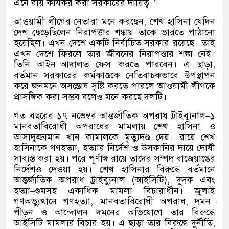
এনে রায় কার্যকর করা সরকারের দায়িত্ব।
’
আওয়ামী লীগের নেতারা মনে করছেন
,
শেখ হাসিনা যেদিন
দেশ ছেড়েছিলেন নিরাপত্তার শঙ্কায় তাকে ভারতে পাঠানো
হয়েছিল। এখন দেশে একটি নির্বাচিত সরকার রয়েছে। তাই
এখন দেশে ফিরলে তার জীবনের নিরাপত্তার শঙ্কা নেই।
তিনি আইন
–
আদালত ফেস করতে পারবেন। এ ছাড়া
,
বর্তমান সরকারের কর্মকাণ্ডকে নেতিবাচকভাবে উপস্থাপন
করে জনমনে অসন্তোষ সৃষ্টি করতে পারলে আওয়ামী লীগকে
প্রাসঙ্গিক করা সম্ভব বলেও মনে করছে দলটি।
গত বছরের ১৭ নভেম্বর আন্তর্জাতিক অপরাধ ট্রাইব্যুনাল
–
১
মানবতাবিরোধী অপরাধের মামলায় শেখ হাসিনা ও
আসাদুজ্জামান খান কামালকে মৃত্যুদণ্ড দেয়। রায়ে শেখ
হাসিনাকে গণহত্যা
,
হত্যার নির্দেশ ও উসকানির দায়ে দোষী
সাব্যস্ত করা হয়। পরে পূর্ণাঙ্গ রায়ে তাদের সম্পদ বাজেয়াপ্তের
নির্দেশও দেওয়া হয়। শেখ হাসিনার বিরুদ্ধে বর্তমানে
আন্তর্জাতিক অপরাধ ট্রাইব্যুনাল
(
আইসিটি
),
দুদক এবং
হত্যা
–
গুমসহ একাধিক মামলা বিচারাধীন। জুলাই
গণঅভ্যুত্থানে গণহত্যা
,
মানবতাবিরোধী অপরাধ
,
দমন
–
পীড়ন ও আন্দোলন দমনের অভিযোগে তার বিরুদ্ধে
আইসিটি মামলার বিচার হয়। এ ছাড়া তার বিরুদ্ধে দুর্নীতি
,