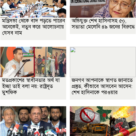
মন্ত্রিসভা থেকে বাদ পড়তে পারেন
অভিযুক্ত শেখ হাসিনাসহ ৫০,
অনেকেই, নতুন করে আলোচনায়
সত্যতা মেলেনি ৪৯ জনের বিরুদ্ধে
যেসব নাম
মতপ্রকাশের স্বাধীনতার অর্থ যা
জনগণ আপনাকে স্বাগত জানাতে
ইচ্ছা তাই বলা নয়: রাষ্ট্রদূত
প্রস্তুত, কীভাবে আসবেন আসেন:
মুশফিক
শেখ হাসিনাকে পরওয়ার