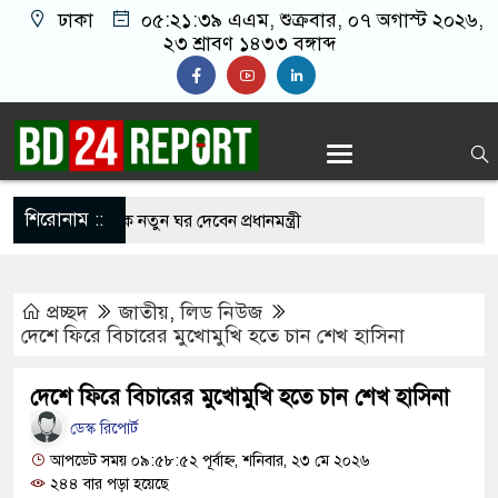
ঢাকা
০৫:২১:৩৯ এএম
, শুক্রবার, ০৭ অগাস্ট ২০২৬,
২৩ শ্রাবণ ১৪৩৩ বঙ্গাব্দ
শিরোনাম ::
স্ত ১০০ পরিবারকে নতুন ঘর দেবেন প্রধানমন্ত্রী
িকর ছবি তুলে লন্ডনে বয়ফ্রেন্ডের কাছে পাঠাতেন
প্রচ্ছদ
জাতীয়
,
লিড নিউজ
লয়ের ছাত্রী
দেশে ফিরে বিচারের মুখোমুখি হতে চান শেখ হাসিনা
য়ে ‘হাজারগুণ ভালো’ দেশ চালাচ্ছেন তারেক রহমান:
দেশে ফিরে বিচারের মুখোমুখি হতে চান শেখ হাসিনা
ডেস্ক রিপোর্ট
্মান্তিক দুই দুর্ঘটনা, ঝরে গেল ১৫ প্রাণ
আপডেট সময় ০৯:৫৮:৫২ পূর্বাহ্ন, শনিবার, ২৩ মে ২০২৬
২৪৪ বার পড়া হয়েছে