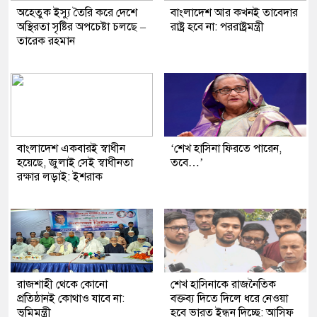
অহেতুক ইস্যু তৈরি করে দেশে
বাংলাদেশ আর কখনই তাবেদার
অস্থিরতা সৃষ্টির অপচেষ্টা চলছে –
রাষ্ট্র হবে না: পররাষ্ট্রমন্ত্রী
তারেক রহমান
বাংলাদেশ একবারই স্বাধীন
‘শেখ হাসিনা ফিরতে পারেন,
হয়েছে, জুলাই সেই স্বাধীনতা
তবে…’
রক্ষার লড়াই: ইশরাক
রাজশাহী থেকে কোনো
শেখ হাসিনাকে রাজনৈতিক
প্রতিষ্ঠানই কোথাও যাবে না:
বক্তব্য দিতে দিলে ধরে নেওয়া
ভূমিমন্ত্রী
হবে ভারত ইন্ধন দিচ্ছে: আসিফ