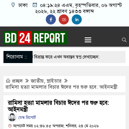
ঢাকা
০৪:১৯:২৫ এএম
, বৃহস্পতিবার, ০৬ অগাস্ট
২০২৬, ২২ শ্রাবণ ১৪৩৩ বঙ্গাব্দ
শিরোনাম ::
নির্লজ্জ, দলকে বিভ্রান্ত করে এখন অবাস্তব স্বপ্ন দেখাচ্ছেন:
প্রচ্ছদ
জাতীয়
,
স্লাইডার
 সাকিবের বাড়িতে অতিরিক্ত পুলিশ মোতায়েন
রামিসা হত্যা মামলার বিচার ঈদের পর শুরু হবে: আইনমন্ত্রী
 না সামলালে বিএনপির পরিণতি আ.লীগের মতো হবে:
রামিসা হত্যা মামলার বিচার ঈদের পর শুরু হবে:
ায়েতে বক্তারা
আইনমন্ত্রী
ডেস্ক রিপোর্ট
হাসিনাকে রাখতে চাচ্ছে না: আসিফ মাহমুদ
আপডেট সময় ০২:৩৬:৪৫ অপরাহ্ন, শনিবার, ২৩ মে ২০২৬