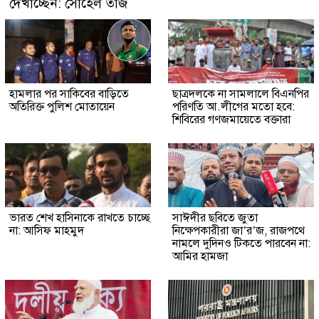
দেখাচ্ছেন: সোহেল তাজ
হামলার পর সাকিবের বাড়িতে
ছাত্রদলকে না সামলালে বিএনপির
অতিরিক্ত পুলিশ মোতায়েন
পরিণতি আ.লীগের মতো হবে:
শিবিরের গণজমায়েতে বক্তারা
ভারত শেখ হাসিনাকে রাখতে চাচ্ছে
সাঈদীর ছবিতে জুতা
না: আসিফ মাহমুদ
নিক্ষেপকারীরা জা’র’জ, রাজপথে
নামলে দুদিনও টিকতে পারবেন না:
আমির হামজা