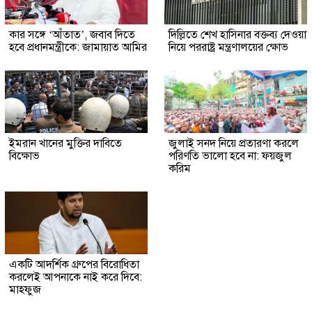
কার সঙ্গে ‘আঁতাত’, জবাব দিতে
দিল্লিতে শেখ হাসিনার বক্তব্য দেওয়া
হবে প্রধানমন্ত্রীকে: জামায়াত আমির
নিয়ে পররাষ্ট্র মন্ত্রণালয়ের ক্ষোভ
ইমরান খানের মুক্তির দাবিতে
জুলাই সনদ নিয়ে প্রতারণা করলে
বিক্ষোভ
পরিণতি ভালো হবে না: ফয়জুল
করিম
একটি আদর্শিক গ্রুপের বিরোধিতা
করলেই আপনাকে নাই করে দিবে:
মাহফুজ