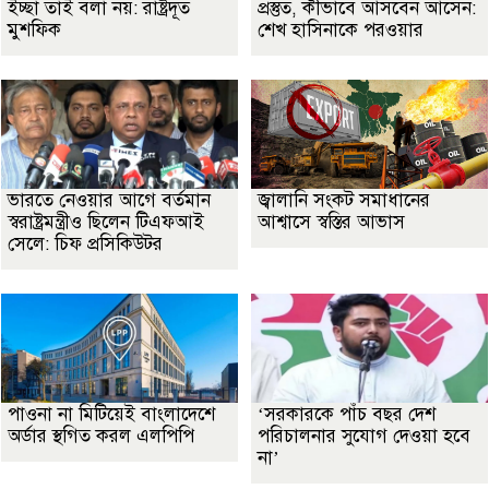
ইচ্ছা তাই বলা নয়: রাষ্ট্রদূত
প্রস্তুত, কীভাবে আসবেন আসেন:
মুশফিক
শেখ হাসিনাকে পরওয়ার
ভারতে নেওয়ার আগে বর্তমান
জ্বালানি সংকট সমাধানের
স্বরাষ্ট্রমন্ত্রীও ছিলেন টিএফআই
আশ্বাসে স্বস্তির আভাস
সেলে: চিফ প্রসিকিউটর
পাওনা না মিটিয়েই বাংলাদেশে
‘সরকারকে পাঁচ বছর দেশ
অর্ডার স্থগিত করল এলপিপি
পরিচালনার সুযোগ দেওয়া হবে
না’