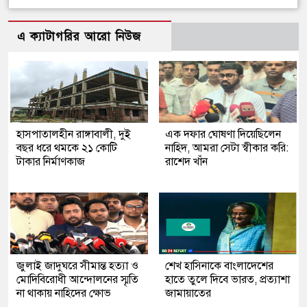
এ ক্যাটাগরির আরো নিউজ
হাসপাতালহীন রাঙ্গাবালী, দুই
এক দফার ঘোষণা দিয়েছিলেন
বছর ধরে থমকে ২১ কোটি
নাহিদ, আমরা সেটা স্বীকার করি:
টাকার নির্মাণকাজ
রাশেদ খাঁন
জুলাই জাদুঘরে সীমান্ত হত্যা ও
শেখ হাসিনাকে বাংলাদেশের
মোদিবিরোধী আন্দোলনের স্মৃতি
হাতে তুলে দিবে ভারত, প্রত্যাশা
না থাকায় নাহিদের ক্ষোভ
জামায়াতের