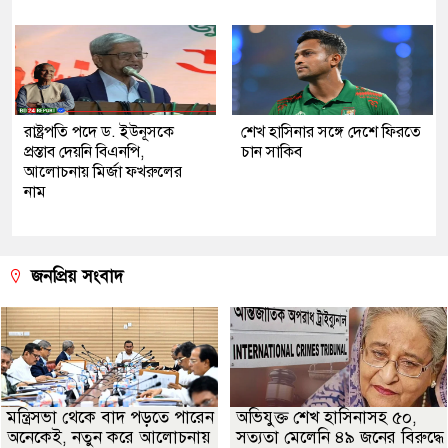
রাষ্ট্রপতি পদে ড. ইউনূসকে
শেখ হাসিনার সঙ্গে দেশে ফিরতে
প্রস্তাব দেয়নি বিএনপি,
চান সাকিব
আলোচনায় মির্জা ফখরুলের
নাম
জনপ্রিয় সংবাদ
মন্ত্রিসভা থেকে বাদ পড়তে পারেন
অভিযুক্ত শেখ হাসিনাসহ ৫০,
অনেকেই, নতুন করে আলোচনায়
সত্যতা মেলেনি ৪৯ জনের বিরুদ্ধে