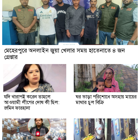
মেহেরপুরে অনলাইন জুয়া খেলার সময় হাতেনাতে ৪ জন
গ্রেপ্তার
যদি খারাপই করেন তাহলে
ঘর ভাড়া পরিশোধে অসহায় মায়ের
আওয়ামী লীগের দোষ কী ছিল:
মাথার চুল বিক্রি
রুমিন ফারহানা