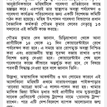
আনুষ্ঠানিকভাবে মহিষটিকে গবেষণা প্রতিষ্ঠানের কাছে
হস্তান্তর করে। এরপরই তার স্বাস্থ্যগত অবস্থা পর্যবেক্ষণ ও
গবেষণা কার্যক্রম পরিচালনার জন্য একটি বিশেষজ্ঞ কমিটি
গঠন করা হয়েছে। মহিষ উৎপাদন গবেষণা বিভাগের প্রধান
বৈজ্ঞানিক কর্মকর্তা গৌতম কুমার দেবের নেতৃত্বে ১৩
সদস্যের এই কমিটি কাজ করছে।
গৌতম কুমার দেব জানান, চিড়িয়াখানা থেকে আনা
প্রাণীটিকে ১৪ থেকে ২১ দিন কোয়ারেন্টাইনে রেখে
পর্যবেক্ষণ করা হবে। এ সময়ে তার রোগমুক্ত অবস্থা নিশ্চিত
করা এবং প্রয়োজনীয় স্বাস্থ্য সুরক্ষা বজায় রাখার ওপর
বিশেষ গুরুত্ব দেওয়া হবে। কোয়ারেন্টাইন শেষ হলে
গবেষণার কাজে কীভাবে অন্তর্ভুক্ত করা হবে, সে বিষয়ে
পরবর্তী সিদ্ধান্ত নেওয়া হবে বলে জানান তিনি।
উল্লেখ্য, অস্বাভাবিক আকর্ষণীয় ও ঘন লোমের কারণে এই
অ্যালবিনো মহিষটি প্রথমে নারায়ণগঞ্জের পাইকপাড়ার
‘রাবেয়া অ্যাগ্রো ফার্ম’-এ লালন-পালন করা হয়। খামার
মালিক জিয়া উদ্দিন মৃধার ভাই প্রাণীটির নাম যুক্তরাষ্ট্রের
সাবেক প্রেসিডেন্ট ডোনাল্ড ট্রাম্পের নামে ‘ডোনাল্ড ট্রাম্প’
রাখেন। পরে এটি দেশ-বিদেশে ব্যাপক আলোচনার জন্ম
দেয়।