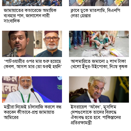
জামায়াতের কভারেজে অমায়িক
ক্লাবে ঢুকে মাতলামি, বিএনপি
ব্যবহার পান, জানালেন নারী
নেতা গ্রেপ্তার
সাংবাদিক
‘পাটওয়ারীর ওপর মার শুরু হয়েছে
আলমারিতে জমানো ২ লাখ টাকা
কেবল, আসল মার তো শুরুই হয়নি’
খেলো ইঁদুর-উইপোকা, নিঃস্ব কৃষক
মন্ত্রীরা নিজেই চাঁদাবাজি করলে বন্ধ
ইসরায়েল ‘অবৈধ’, মুসলিম
করবেন কীভাবে-প্রশ্ন জামায়াত
দেশগুলোকে তাদের বিরুদ্ধে
আমিরের
ঐক্যবদ্ধ হতে হবে: পাকিস্তানের
প্রতিরক্ষামন্ত্রী