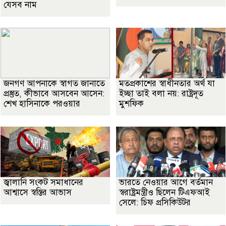
যেসব নাম
জনগণ আপনাকে স্বাগত জানাতে
মতপ্রকাশের স্বাধীনতার অর্থ যা
প্রস্তুত, কীভাবে আসবেন আসেন:
ইচ্ছা তাই বলা নয়: রাষ্ট্রদূত
শেখ হাসিনাকে পরওয়ার
মুশফিক
জ্বালানি সংকট সমাধানের
ভারতে নেওয়ার আগে বর্তমান
আশ্বাসে স্বস্তির আভাস
স্বরাষ্ট্রমন্ত্রীও ছিলেন টিএফআই
সেলে: চিফ প্রসিকিউটর