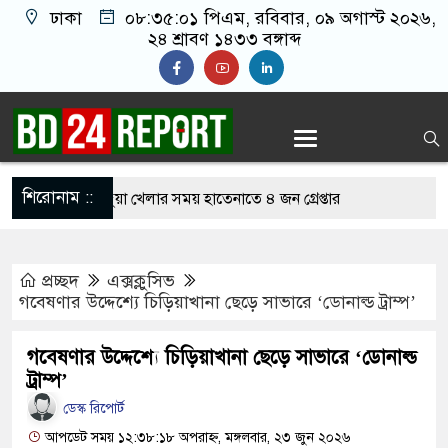
ঢাকা
০৮:৩৫:০১ পিএম
, রবিবার, ০৯ অগাস্ট ২০২৬,
২৪ শ্রাবণ ১৪৩৩ বঙ্গাব্দ
শিরোনাম ::
রে অনলাইন জুয়া খেলার সময় হাতেনাতে ৪ জন গ্রেপ্তার
াপই করেন তাহলে আওয়ামী লীগের দোষ কী ছিল: রুমিন
প্রচ্ছদ
এক্সক্লুসিভ
গবেষণার উদ্দেশ্যে চিড়িয়াখানা ছেড়ে সাভারে ‘ডোনাল্ড ট্রাম্প’
া পরিশোধে অসহায় মায়ের মাথার চুল বিক্রি
গবেষণার উদ্দেশ্যে চিড়িয়াখানা ছেড়ে সাভারে ‘ডোনাল্ড
ের কভারেজে অমায়িক ব্যবহার পান, জানালেন নারী
ট্রাম্প’
ডেস্ক রিপোর্ট
আপডেট সময় ১২:৩৮:১৮ অপরাহ্ন, মঙ্গলবার, ২৩ জুন ২০২৬