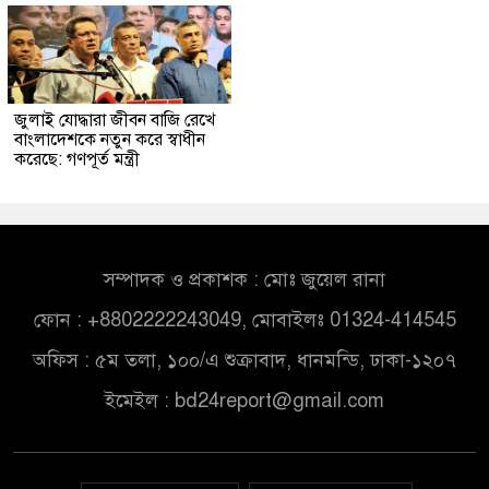
জুলাই যোদ্ধারা জীবন বাজি রেখে
বাংলাদেশকে নতুন করে স্বাধীন
করেছে: গণপূর্ত মন্ত্রী
সম্পাদক ও প্রকাশক : মোঃ জুয়েল রানা
ফোন : +8802222243049, মোবাইলঃ 01324-414545
অফিস : ৫ম তলা, ১০০/এ শুক্রাবাদ, ধানমন্ডি, ঢাকা-১২০৭
ইমেইল :
bd24report@gmail.com