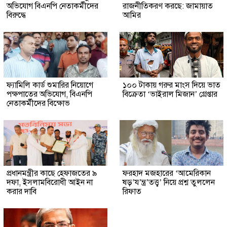
অভিযোগ বিএনপি নেতাকর্মীদের
রাজনীতিকরণ করছে: জামায়াত
বিরুদ্ধে
আমির
ফ্যামিলি কার্ড শুমারির নিয়োগে
১০০ টাকায় গরুর মাংস দিয়ে ভাত
পক্ষপাতের অভিযোগ, বিএনপি
বিক্রেতা ‘ভাইরাল মিজান’ গ্রেপ্তার
নেতাকর্মীদের বিক্ষোভ
প্রধানমন্ত্রীর কাছে হেফাজতের ৯
ফরহাদ মজহারের ‘আমেরিকান
দফা, ইসলামবিরোধী আইন না
ষড়’য’ন্ত্র’তত্ত্ব’ নিয়ে প্রশ্ন তুললেন
করার দাবি
রিফাত