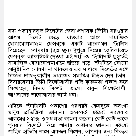
সদ্য প্রত্যাহারকৃত সিলেটের জেলা প্রশাসক
(
ডিসি
)
সরওয়ার
আলম সিলেট ছেড়ে যাওয়ার আগে সামাজিক
যোগাযোগমাধ্যম ফেসবুকে একটি আবেগঘন স্ট্যাটাস
দিয়েছেন। সোমবার
(
২৩ জুন
)
দুপুরে নিজের ভেরিফায়েড
ফেসবুক অ্যাকাউন্টে দেওয়া এই সংক্ষিপ্ত স্ট্যাটাসটি মুহূর্তেই
সামাজিক যোগাযোগমাধ্যমে ছড়িয়ে পড়ে। স্ট্যাটাসে কোনো
আনুষ্ঠানিক ঘোষণা না থাকলেও এর মাধ্যমে সিলেটের সঙ্গে
নিজের দায়িত্বকালীন অধ্যায়ের সমাপ্তির ইঙ্গিত দেন তিনি।
বিদায়বেলায় তিনি সিলেটবাসীর প্রতি কৃতজ্ঞতা প্রকাশ করে
লিখেছেন
,
বিদায় সিলেট। ভালো থাকুন সিলেটবাসী।
আপনাদের ভালোবাসায় আমি ধন্য।
এদিকে স্ট্যাটাসটি প্রকাশের পরপরই ফেসবুকে অসংখ্য
মানুষ প্রতিক্রিয়া জানান। অনেকেই মন্তব্যে সরওয়ার
আলমের সুস্বাস্থ্য ও সফলতা কামনা করেন। কেউ কেউ তাকে
পুনরায় সিলেটে ফিরে আসার আহ্বানও জানান। মন্তব্যে
শাহিদ হাতিমি নামে একজন লিখেন
,
আপনার জন্য নিরন্তর