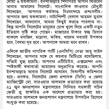
দোয়া ও শুভকামনা। ইনশাআল্লাহ শিগগিরই আপনি ফিরবেন
আবার আমাদের সিলেটে। সাংবাদিক কাওসার চৌধুরী
লিখেছেন
, ‘
আপনার কর্মকাণ্ড নিঃসন্দেহে প্রশংসনীয়।
আপনার জন্য শুভকামনা। নাট্যশিল্পী বেলাল আহমদ মুরাদ
লিখেছেন
,
আফসোস
,
আমরা কিছুই করতে পারলাম না।
কিন্তু আপনি সিলেটের মানুষের চোখ খুলে দিয়ে একটি নতুন
ইতিহাস সৃষ্টি করে গেছেন। মাজারের টাকার স্বচ্ছ হিসাব
থাকলে মসজিদ
,
মাদ্রাসা
,
ফকির
,
খাদেম সবারই উপকার
হবে
,
বৈষম্য দূর হবে। আপনাকে আমরা মনে রাখব।
এদিকে জাতীয় নাগরিক পার্টি
(
এনসিপি
)
নেতা আবু সাইদ
লিখেছেন
,
আপনার সঙ্গে যে কয়বার মিটিংয়ে বসেছিলাম
,
সত্যিই মুগ্ধ হয়েছি। আপনার এটিচিউড
,
এক্সপ্রেশন এবং
স্পষ্টভাষী কথাবার্তা আমাদের অনুপ্রাণিত করেছে। আপনি
ইনশাআল্লাহ আবার সিলেটে আসবেন
,
বিভাগীয় কমিশনার
হয়ে। প্রসঙ্গত
,
সিলেটের জেলা প্রশাসক
(
ডিসি
)
ও জেলা
ম্যাজিস্ট্রেট মো
.
সারওয়ার আলমকে প্রত্যাহার করা হয়েছে
২১ জুন জনপ্রশাসন মন্ত্রণালয়ের সিনিয়র সহকারী সচিব
জেতী প্রু স্বাক্ষরিত এক আদেশে প্রত্যাহার করা হয়।
সারওয়ার আলমকে জনপ্রশাসন মন্ত্রণালয়ে উপসচিব হিসেবে
সংযুক্ত করা হয়েছে।