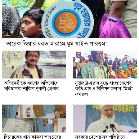
‘তারেক জিয়ার ঘরত আরামে ঘুম যাইত পারগুম’
অভিনেত্রীকে ধর্ষণের অভিযোগে
যুক্তরাষ্ট্র-ইরান যুদ্ধে বাংলাদেশের
পরিচালক শাকিল নূরানী গ্রেপ্তার
ক্ষতি প্রায় ৪ বিলিয়ন ডলার: মির্জা
ফখরুল
বিচারকের খাস কামরা ভাঙচুরের
সরকার দেশের সব প্রতিষ্ঠানে