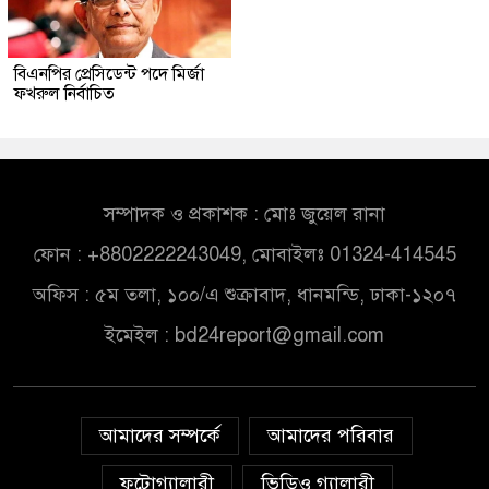
বিএনপির প্রেসিডেন্ট পদে মির্জা
ফখরুল নির্বাচিত
সম্পাদক ও প্রকাশক : মোঃ জুয়েল রানা
ফোন : +8802222243049, মোবাইলঃ 01324-414545
অফিস : ৫ম তলা, ১০০/এ শুক্রাবাদ, ধানমন্ডি, ঢাকা-১২০৭
ইমেইল :
bd24report@gmail.com
আমাদের সম্পর্কে
আমাদের পরিবার
ফটোগ্যালারী
ভিডিও গ্যালারী