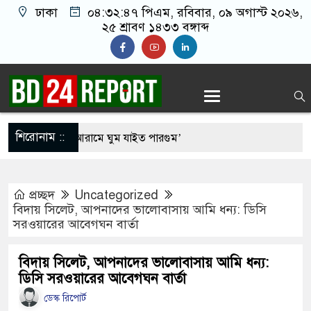
ঢাকা
০৪:৩২:৪৮ পিএম
, রবিবার, ০৯ অগাস্ট ২০২৬,
২৫ শ্রাবণ ১৪৩৩ বঙ্গাব্দ
শিরোনাম ::
ক জিয়ার ঘরত আরামে ঘুম যাইত পারগুম’
্রীকে ধর্ষণের অভিযোগে পরিচালক শাকিল নূরানী গ্রেপ্তার
প্রচ্ছদ
Uncategorized
ষ্ট্র-ইরান যুদ্ধে বাংলাদেশের ক্ষতি প্রায় ৪ বিলিয়ন ডলার: মির্জা
বিদায় সিলেট, আপনাদের ভালোবাসায় আমি ধন্য: ডিসি
সরওয়ারের আবেগঘন বার্তা
কের খাস কামরা ভাঙচুরের অভিযোগ বিএনপি নেতাকর্মীদের
বিদায় সিলেট, আপনাদের ভালোবাসায় আমি ধন্য:
ডিসি সরওয়ারের আবেগঘন বার্তা
ডেস্ক রিপোর্ট