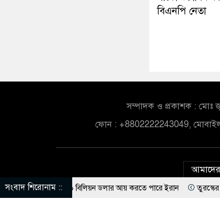
বিএনপি নেতা
সম্পাদক ও প্রকাশক : মোঃ জ
ফোন : +8802222243049, মোবাই
আমাদের 
সংবাদ শিরোনাম ::
েভাবে ১৪০ বিলিয়ন ডলার আয় করতে পারে ইরান
তুরস্কের ক্লাবে যোগ দি
 চুল কেটে গাছে বেঁধে নির্যাতন
তুরস্কের ক্লাবে যোগ দিয়েই জমি উপহার প