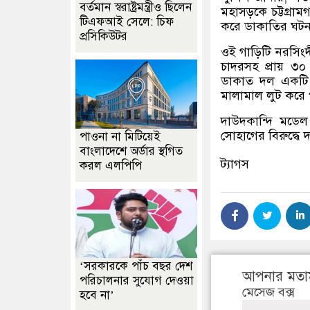
বর্তমান স্বরাষ্ট্রমন্ত্রীও ছিলেন
মহাসড়কে চট্টগ্রামগা
টিএফআই সেলে: চিফ
করে ডাকাতির ঘটন
প্রসিকিউটর
ওই গাড়িটি নরসিংদ
চাদরসহ প্রায় ৩০
ডাকাত দল একটি ন
মালামাল লুট করে 
দাউদকান্দি মডেল 
সোহাগের বিরুদ্ধে
পাওনা না মিটিয়েই
বাংলাদেশে অর্ডার স্থগিত
ট্যাগস
করল এলপিপি
‘সরকারকে পাঁচ বছর দেশ
আপনার মতা
পরিচালনার সুযোগ দেওয়া
মেসেজ বক্স
হবে না’