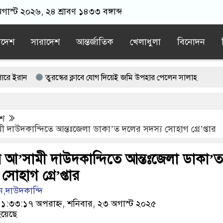
াস্ট ২০২৬, ২৪ শ্রাবণ ১৪৩৩ বঙ্গাব্দ
াদেশ
সারাদেশ
আন্তর্জাতিক
খেলাধুলা
বিনোদন
তুরস্কের ক্লাবে যোগ দিয়েই জমি উপহার পেলেন সালাহ
বে যোগ দিয়েই জমি উপহার পেলেন মোহাম্মদ সালাহ
েশ
য়েলিদের ক্যানসারের ঝুঁকি বাড়ছে
 দাউদকান্দিতে আন্তঃজেলা ডাকা’ত দলের সদস্য সোহাগ গ্রে’প্তার
্থানের সঙ্গে প্রথম বেইমানি করেছেন জামায়াতে আমির: রাশেদ খান
 আ’সামী দাউদকান্দিতে আন্তঃজেলা ডাকা’ত
 বাস-নছিমনের মুখোমুখি সংঘর্ষে নিহত ৩
োহাগ গ্রে’প্তার
,দাউদকান্দি
৩৩:১৭ অপরাহ্ন, শনিবার, ২৩ অগাস্ট ২০২৫
য়েছে