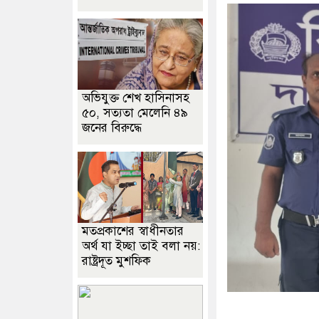
অভিযুক্ত শেখ হাসিনাসহ
৫০, সত্যতা মেলেনি ৪৯
জনের বিরুদ্ধে
মতপ্রকাশের স্বাধীনতার
অর্থ যা ইচ্ছা তাই বলা নয়:
রাষ্ট্রদূত মুশফিক