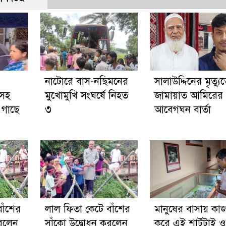
নাটোরে বাস-নছিমনের
সালাউদ্দিনের মৃত্যু
নসহ
মুখোমুখি সংঘর্ষে নিহত
জামায়াত আমিরের
 গাছে
৩
আবেগঘন বার্তা
াঁশের
লাল ফিতা কেটে বাঁশের
মানুষের বাসায় কা
করলেন
সাঁকো উদ্বোধন করলেন
করে এই শার্টটাই 