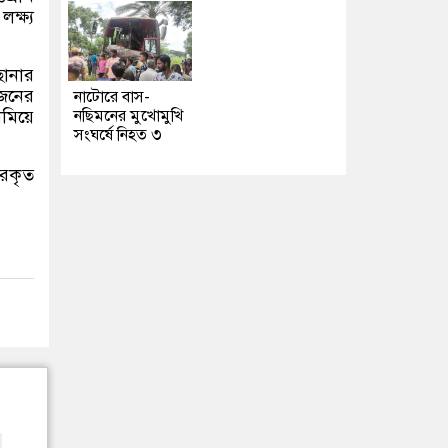
লক্ষ্য
ছানার
 জনের
নাটোরে বাস-
ামিয়ে
নছিমনের মুখোমুখি
সংঘর্ষে নিহত ৩
ারকৃত