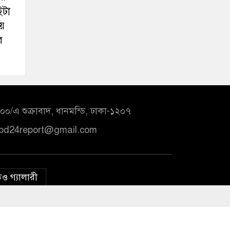
ইটা
়ে
র
০/এ শুক্রাবাদ, ধানমন্ডি, ঢাকা-১২০৭
bd24report@gmail.com
ও গ্যালারী