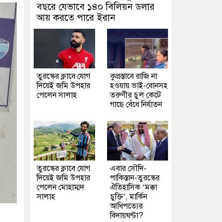
বছরে যেভাবে ১৪০ বিলিয়ন ডলার
আয় করতে পারে ইরান
তুরস্কের ক্লাবে যোগ
কুপ্রস্তাবে রাজি না
দিয়েই জমি উপহার
হওয়ায় ভাই-বোনসহ
পেলেন সালাহ
তরুণীর চুল কেটে
গাছে বেঁধে নির্যাতন
তুরস্কের ক্লাবে যোগ
এবার সৌদি-
দিয়েই জমি উপহার
পাকিস্তান-তুরস্কের
পেলেন মোহাম্মদ
ঐতিহাসিক ‘মক্কা
সালাহ
চুক্তি’, মার্কিন
আধিপত্যের
বিদায়ঘণ্টা?