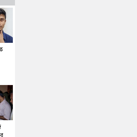
তে
জ
ওর