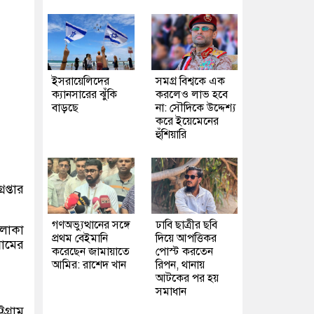
ইসরায়েলিদের
সমগ্র বিশ্বকে এক
ক্যানসারের ঝুঁকি
করলেও লাভ হবে
বাড়ছে
না: সৌদিকে উদ্দেশ্য
করে ইয়েমেনের
হুঁশিয়ারি
প্তার
গণঅভ্যুত্থানের সঙ্গে
ঢাবি ছাত্রীর ছবি
এলাকা
প্রথম বেইমানি
দিয়ে আপত্তিকর
রামের
করেছেন জামায়াতে
পোস্ট করতেন
আমির: রাশেদ খান
রিপন, থানায়
আটকের পর হয়
সমাধান
গ্রাম