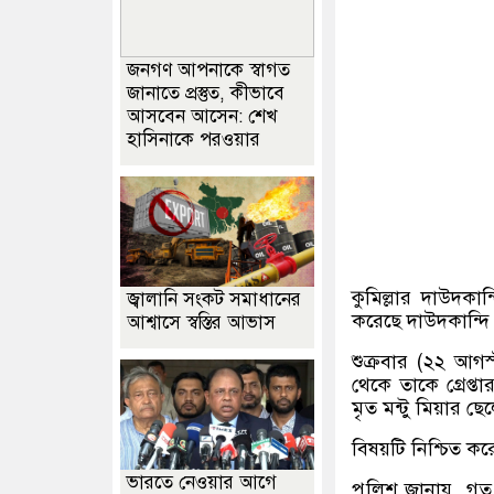
জনগণ আপনাকে স্বাগত
জানাতে প্রস্তুত, কীভাবে
আসবেন আসেন: শেখ
হাসিনাকে পরওয়ার
কুমিল্লার দাউদকা
জ্বালানি সংকট সমাধানের
করেছে দাউদকান্দি
আশ্বাসে স্বস্তির আভাস
শুক্রবার (২২ আগ
থেকে তাকে গ্রেপ্ত
মৃত মন্টু মিয়ার ছে
বিষয়টি নিশ্চিত ক
ভারতে নেওয়ার আগে
পুলিশ জানায়, গত