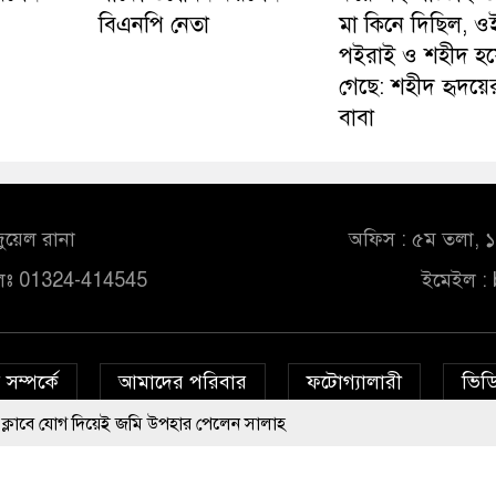
বিএনপি নেতা
মা কিনে দিছিল, ও
পইরাই ও শহীদ হয
গেছে: শহীদ হৃদয়ে
বাবা
ুয়েল রানা
অফিস : ৫ম তলা, ১০
লঃ 01324-414545
ইমেইল :
সম্পর্কে
আমাদের পরিবার
ফটোগ্যালারী
ভিডি
য়েই জমি উপহার পেলেন সালাহ
© All rights reserved © bd24report.com
Privacy Policy
েলেন মোহাম্মদ সালাহ