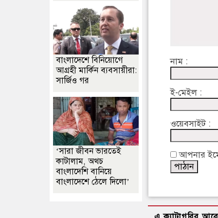
বাংলাদেশে বিনিয়োগে
নাম :
আগ্রহী মার্কিন ব্যবসায়ীরা:
সার্জিও গর
ই-মেইল :
ওয়েবসাইট :
‘সারা জীবন ভারতেই
আপনার ইমেইল
কাটালাম, অথচ
বাংলাদেশি বানিয়ে
বাংলাদেশে ঠেলে দিলো’
এ ক্যাটাগরির আর