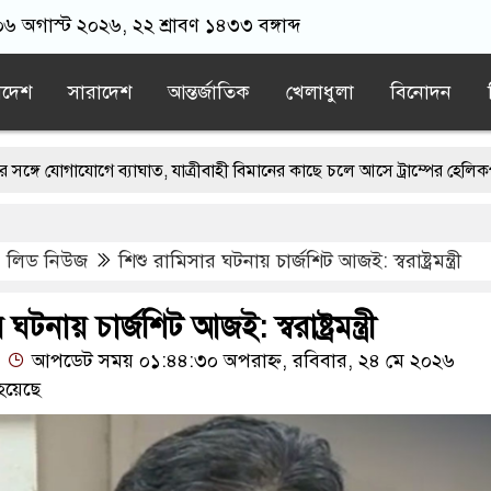
০৬ অগাস্ট ২০২৬, ২২ শ্রাবণ ১৪৩৩ বঙ্গাব্দ
াদেশ
সারাদেশ
আন্তর্জাতিক
খেলাধুলা
বিনোদন
যোগে ব্যাঘাত, যাত্রীবাহী বিমানের কাছে চলে আসে ট্রাম্পের হেলিকপ্টার
ন্দোলনের সতর্কবার্তা দিলেন সোনাম ওয়াংচুক
,
লিড নিউজ
শিশু রামিসার ঘটনায় চার্জশিট আজই: স্বরাষ্ট্রমন্ত্রী
ি ‘ব্যর্থ রাষ্ট্রে’ পরিণত হয়েছে: সজীব ওয়াজেদ জয়
রুণ সূচনা ইন্টার মায়ামির
ঘটনায় চার্জশিট আজই: স্বরাষ্ট্রমন্ত্রী
আপডেট সময় ০১:৪৪:৩০ অপরাহ্ন, রবিবার, ২৪ মে ২০২৬
াংসে মিলল অতিমাত্রার অ্যান্টিবায়োটিক
হয়েছে