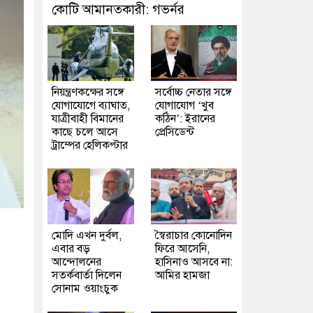
কোটি আমানতকারী: গভর্নর
নিয়ন্ত্রণকক্ষের সঙ্গে
সর্বোচ্চ নেতার সঙ্গে
যোগাযোগে ব্যাঘাত,
যোগাযোগ ‘খুব
যাত্রীবাহী বিমানের
কঠিন’: ইরানের
কাছে চলে আসে
প্রেসিডেন্ট
ট্রাম্পের হেলিকপ্টার
মোদি এখন দুর্বল,
স্বৈরাচার কোনোদিন
এবার বড়
ফিরে আসেনি,
আন্দোলনের
হাসিনাও আসবে না:
সতর্কবার্তা দিলেন
আমির হামজা
সোনাম ওয়াংচুক