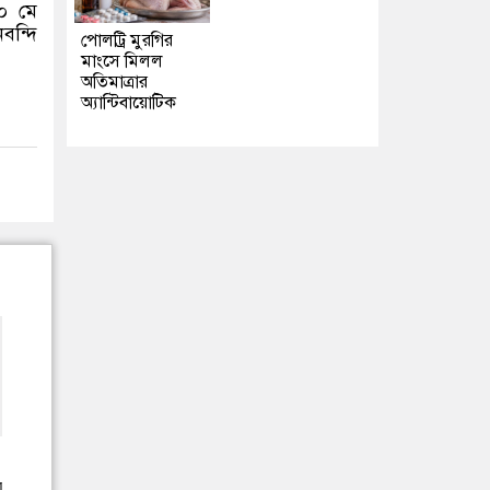
২০ মে
বন্দি
পোলট্রি মুরগির
মাংসে মিলল
অতিমাত্রার
অ্যান্টিবায়োটিক