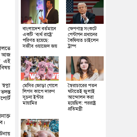
বাংলাদেশ বর্তমানে
ক্ষেপণাস্ত্র সংকটে
একটি ‘ব্যর্থ রাষ্ট্রে’
পেন্টাগন প্রধানের
পরিণত হয়েছে:
কৈফিয়ত চাইলেন
সজীব ওয়াজেদ জয়
ট্রাম্প
দালতে
়ে আজ
ষ এই
বিষয়
বপ্না
মেসির জোড়া গোলে
স্বৈরাচারের পতন
লিগস কাপে দারুণ
ঘটাতেই জুলাই
তদন্ত
সূচনা ইন্টার
আন্দোলন করা
পোর্ট
মায়ামির
হয়েছিল: পররাষ্ট্র
প্রতিমন্ত্রী
নাক্ত
বে।
টনায়