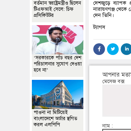
দেশজুড়ে ব্যাপক 
বর্তমান স্বরাষ্ট্রমন্ত্রীও ছিলেন
নারায়ণগঞ্জ থেকে 
টিএফআই সেলে: চিফ
দেন তিনি।
প্রসিকিউটর
ট্যাগস
‘সরকারকে পাঁচ বছর দেশ
পরিচালনার সুযোগ দেওয়া
হবে না’
আপনার মতা
মেসেজ বক্স
পাওনা না মিটিয়েই
বাংলাদেশে অর্ডার স্থগিত
করল এলপিপি
নাম :