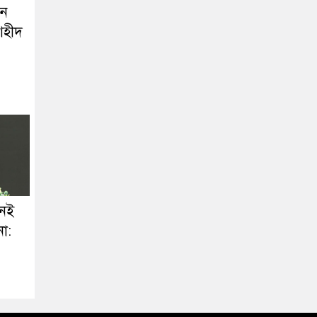
েন
শহীদ
নই
না: