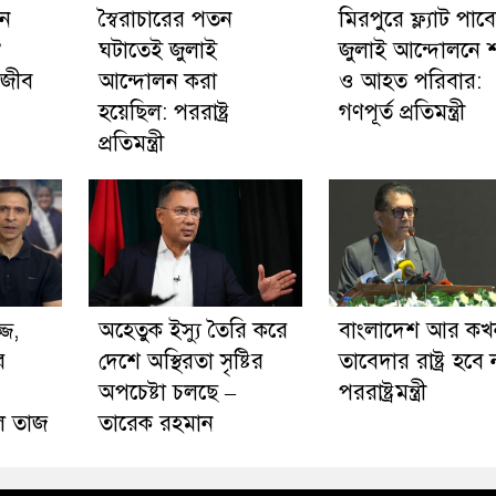
নে
স্বৈরাচারের পতন
মিরপুরে ফ্ল্যাট পাব
’
ঘটাতেই জুলাই
জুলাই আন্দোলনে 
সজীব
আন্দোলন করা
ও আহত পরিবার:
হয়েছিল: পররাষ্ট্র
গণপূর্ত প্রতিমন্ত্রী
প্রতিমন্ত্রী
্জ,
অহেতুক ইস্যু তৈরি করে
বাংলাদেশ আর কখ
ে
দেশে অস্থিরতা সৃষ্টির
তাবেদার রাষ্ট্র হবে 
অপচেষ্টা চলছে –
পররাষ্ট্রমন্ত্রী
েল তাজ
তারেক রহমান