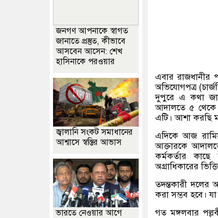
জনগণ আপনাকে স্বাগত
জানাতে প্রস্তুত, কীভাবে
আসবেন আসেন: শেখ
হাসিনাকে পরওয়ার
এবার রাজধানীর প
অভিযোগপত্র
(
চার্জ
দুপুরে এ কথা জানি
আদালতে ৫ থেকে ৭
এটি। আশা করছি মান
জ্বালানি সংকট সমাধানের
এদিকে আজ রামিসার
আশ্বাসে স্বস্তির আভাস
আক্তারকে আদালত
কর্মকর্তার কাছে
অগ্রাধিকারের ভিত্ত
তদন্তকারী দলের 
করা সম্ভব হবে। যা
গত মঙ্গলবার পল্
ভারতে নেওয়ার আগে