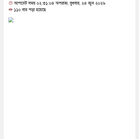
যোগ দিলেন জামায়াত বহিষ্কাকৃত গাজী নজরুলের ১২
আপডেট সময় ০২:৩১:০৪ অপরাহ্ন, বুধবার, ২৪ জুন ২০২৬
১১০ বার পড়া হয়েছে
গ ফিরলে দায়ী থাকবে জামায়াত-এনসিপি: রাশেদ খাঁন
থা হারিয়েছে বর্তমান সরকার: নাহিদ ইসলাম
ীক্ষা করতে ন্যাটোভুক্ত দেশে হামলা চালাতে পারে রাশিয়া