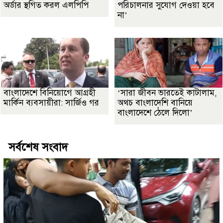
অর্ডার স্থগিত করল এলপিপি
পরিচালনার সুযোগ দেওয়া হবে
না’
বাংলাদেশে বিনিয়োগে আগ্রহী
‘সারা জীবন ভারতেই কাটালাম,
মার্কিন ব্যবসায়ীরা: সার্জিও গর
অথচ বাংলাদেশি বানিয়ে
বাংলাদেশে ঠেলে দিলো’
সর্বশেষ সংবাদ