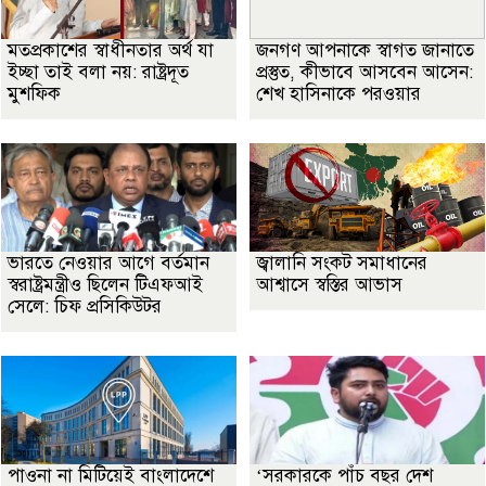
মতপ্রকাশের স্বাধীনতার অর্থ যা
জনগণ আপনাকে স্বাগত জানাতে
ইচ্ছা তাই বলা নয়: রাষ্ট্রদূত
প্রস্তুত, কীভাবে আসবেন আসেন:
মুশফিক
শেখ হাসিনাকে পরওয়ার
ভারতে নেওয়ার আগে বর্তমান
জ্বালানি সংকট সমাধানের
স্বরাষ্ট্রমন্ত্রীও ছিলেন টিএফআই
আশ্বাসে স্বস্তির আভাস
সেলে: চিফ প্রসিকিউটর
পাওনা না মিটিয়েই বাংলাদেশে
‘সরকারকে পাঁচ বছর দেশ