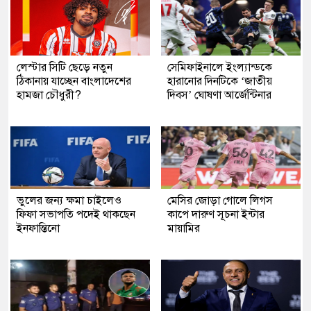
লেস্টার সিটি ছেড়ে নতুন
সেমিফাইনালে ইংল্যান্ডকে
ঠিকানায় যাচ্ছেন বাংলাদেশের
হারানোর দিনটিকে ‘জাতীয়
হামজা চৌধুরী?
দিবস’ ঘোষণা আর্জেন্টিনার
ভুলের জন্য ক্ষমা চাইলেও
মেসির জোড়া গোলে লিগস
ফিফা সভাপতি পদেই থাকছেন
কাপে দারুণ সূচনা ইন্টার
ইনফান্তিনো
মায়ামির