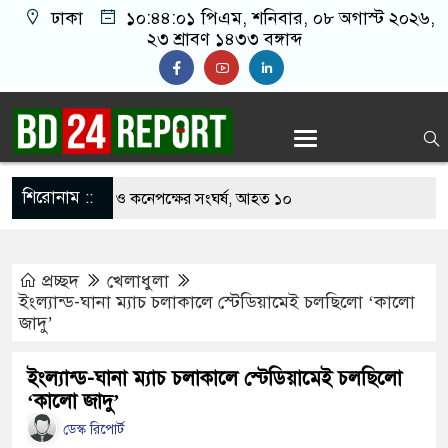
ঢাকা
১০:৪৪:০২ পিএম
, শনিবার, ০৮ অগাস্ট ২০২৬,
২৩ শ্রাবণ ১৪৩৩ বঙ্গাব্দ
শিরোনাম ::
 খাবার নিয়ে বর ও কনেপক্ষের সংঘর্ষ, আহত ১০
টারির টিকিটে ৩০ লাখ টাকা পাচ্ছেন কৃষক হানিফ
প্রচ্ছদ
খেলাধুলা
র শঙ্কায় দেশজুড়ে পুলিশের সতর্কতা জারি
ইংল্যান্ড-ঘানা ম্যাচ চলাকালে স্টেডিয়ামেই চলছিলো ‘কালো
জাদু’
েস্তোরাঁয় আ.লীগের গোপন বৈঠক থেকে গ্রেপ্তার ৬
থেকে যুবদল সভাপতি আটক, ভিডিও ভাইরাল
ইংল্যান্ড-ঘানা ম্যাচ চলাকালে স্টেডিয়ামেই চলছিলো
‘কালো জাদু’
গ ফিরলে দায়ী থাকবে জামায়াত-এনসিপি: রাশেদ খাঁন
ডেস্ক রিপোর্ট