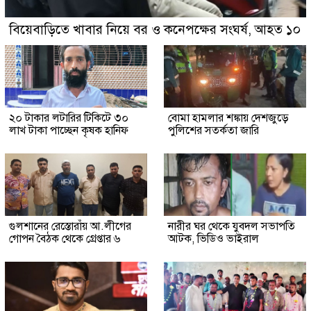
বিয়েবাড়িতে খাবার নিয়ে বর ও কনেপক্ষের সংঘর্ষ, আহত ১০
২০ টাকার লটারির টিকিটে ৩০
বোমা হামলার শঙ্কায় দেশজুড়ে
লাখ টাকা পাচ্ছেন কৃষক হানিফ
পুলিশের সতর্কতা জারি
গুলশানের রেস্তোরাঁয় আ.লীগের
নারীর ঘর থেকে যুবদল সভাপতি
গোপন বৈঠক থেকে গ্রেপ্তার ৬
আটক, ভিডিও ভাইরাল