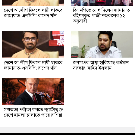
দেশে আ.লীগ ফিরলে দায়ী থাকবে
বিএনপিতে যোগ দিলেন জামায়াত
জামায়াত-এনসিপি: রাশেদ খাঁন
বহিষ্কাকৃত গাজী নজরুলের ১২
অনুসারী
দেশে আ.লীগ ফিরলে দায়ী থাকবে
জনগণের আস্থা হারিয়েছে বর্তমান
জামায়াত-এনসিপি: রাশেদ খাঁন
সরকার: নাহিদ ইসলাম
সক্ষমতা পরীক্ষা করতে ন্যাটোভুক্ত
দেশে হামলা চালাতে পারে রাশিয়া