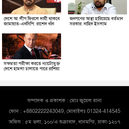
দেশে আ.লীগ ফিরলে দায়ী থাকবে
জনগণের আস্থা হারিয়েছে বর্তমান
জামায়াত-এনসিপি: রাশেদ খাঁন
সরকার: নাহিদ ইসলাম
সক্ষমতা পরীক্ষা করতে ন্যাটোভুক্ত
দেশে হামলা চালাতে পারে রাশিয়া
সম্পাদক ও প্রকাশক : মোঃ জুয়েল রানা
ফোন : +8802222243049, মোবাইলঃ 01324-414545
অফিস : ৫ম তলা, ১০০/এ শুক্রাবাদ, ধানমন্ডি, ঢাকা-১২০৭