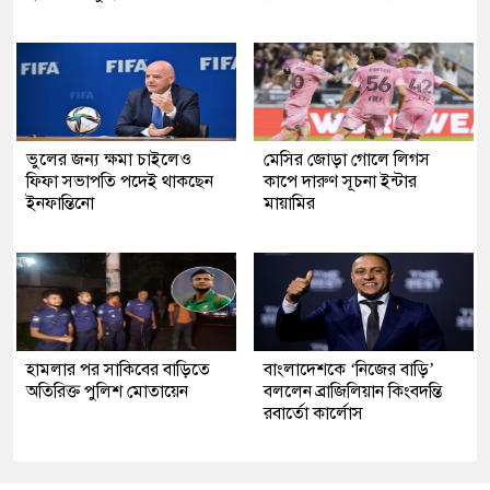
ভুলের জন্য ক্ষমা চাইলেও
মেসির জোড়া গোলে লিগস
ফিফা সভাপতি পদেই থাকছেন
কাপে দারুণ সূচনা ইন্টার
ইনফান্তিনো
মায়ামির
হামলার পর সাকিবের বাড়িতে
বাংলাদেশকে ‘নিজের বাড়ি’
অতিরিক্ত পুলিশ মোতায়েন
বললেন ব্রাজিলিয়ান কিংবদন্তি
রবার্তো কার্লোস