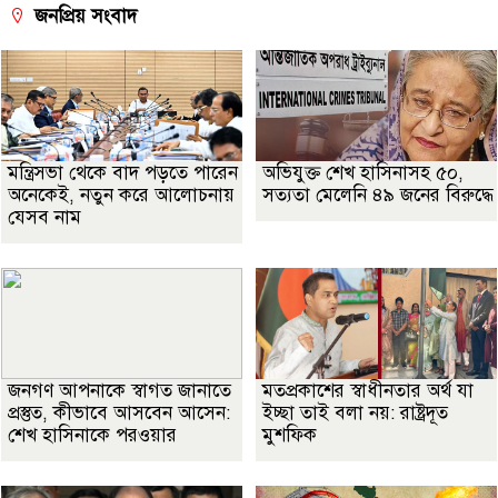
জনপ্রিয় সংবাদ
মন্ত্রিসভা থেকে বাদ পড়তে পারেন
অভিযুক্ত শেখ হাসিনাসহ ৫০,
অনেকেই, নতুন করে আলোচনায়
সত্যতা মেলেনি ৪৯ জনের বিরুদ্ধে
যেসব নাম
জনগণ আপনাকে স্বাগত জানাতে
মতপ্রকাশের স্বাধীনতার অর্থ যা
প্রস্তুত, কীভাবে আসবেন আসেন:
ইচ্ছা তাই বলা নয়: রাষ্ট্রদূত
শেখ হাসিনাকে পরওয়ার
মুশফিক