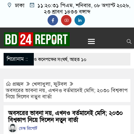
ঢাকা
১১:২০:৩২ পিএম
, শনিবার, ০৮ অগাস্ট ২০২৬,
২৩ শ্রাবণ ১৪৩৩ বঙ্গাব্দ
শিরোনাম ::
খাবার নিয়ে বর ও কনেপক্ষের সংঘর্ষ, আহত ১০
ারির টিকিটে ৩০ লাখ টাকা পাচ্ছেন কৃষক হানিফ
প্রচ্ছদ
খেলাধুলা
,
ফুটবল
 শঙ্কায় দেশজুড়ে পুলিশের সতর্কতা জারি
অবসরের ভাবনা নয়, এখনও বর্তমানেই মেসি; ২০৩০ বিশ্বকাপ
নিয়ে দিলেন নতুন বার্তা
স্তোরাঁয় আ.লীগের গোপন বৈঠক থেকে গ্রেপ্তার ৬
েকে যুবদল সভাপতি আটক, ভিডিও ভাইরাল
অবসরের ভাবনা নয়, এখনও বর্তমানেই মেসি; ২০৩০
বিশ্বকাপ নিয়ে দিলেন নতুন বার্তা
 ফিরলে দায়ী থাকবে জামায়াত-এনসিপি: রাশেদ খাঁন
ডেস্ক রিপোর্ট