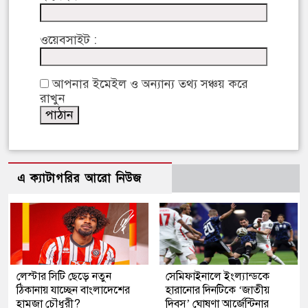
ওয়েবসাইট :
আপনার ইমেইল ও অন্যান্য তথ্য সঞ্চয় করে
রাখুন
এ ক্যাটাগরির আরো নিউজ
লেস্টার সিটি ছেড়ে নতুন
সেমিফাইনালে ইংল্যান্ডকে
ঠিকানায় যাচ্ছেন বাংলাদেশের
হারানোর দিনটিকে ‘জাতীয়
হামজা চৌধুরী?
দিবস’ ঘোষণা আর্জেন্টিনার