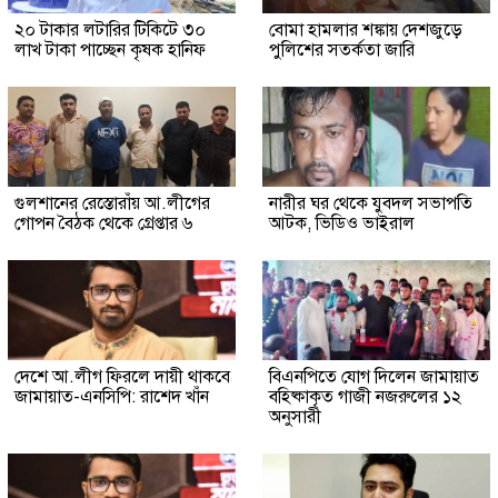
২০ টাকার লটারির টিকিটে ৩০
বোমা হামলার শঙ্কায় দেশজুড়ে
লাখ টাকা পাচ্ছেন কৃষক হানিফ
পুলিশের সতর্কতা জারি
গুলশানের রেস্তোরাঁয় আ.লীগের
নারীর ঘর থেকে যুবদল সভাপতি
গোপন বৈঠক থেকে গ্রেপ্তার ৬
আটক, ভিডিও ভাইরাল
দেশে আ.লীগ ফিরলে দায়ী থাকবে
বিএনপিতে যোগ দিলেন জামায়াত
জামায়াত-এনসিপি: রাশেদ খাঁন
বহিষ্কাকৃত গাজী নজরুলের ১২
অনুসারী