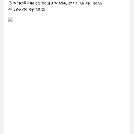
োগ দিলেন জামায়াত বহিষ্কাকৃত গাজী নজরুলের ১২
আপডেট সময় ০৬:৩০:৫৪ অপরাহ্ন, বুধবার, ২৪ জুন ২০২৬
১৪৬ বার পড়া হয়েছে
 ফিরলে দায়ী থাকবে জামায়াত-এনসিপি: রাশেদ খাঁন
া হারিয়েছে বর্তমান সরকার: নাহিদ ইসলাম
ক্ষা করতে ন্যাটোভুক্ত দেশে হামলা চালাতে পারে রাশিয়া