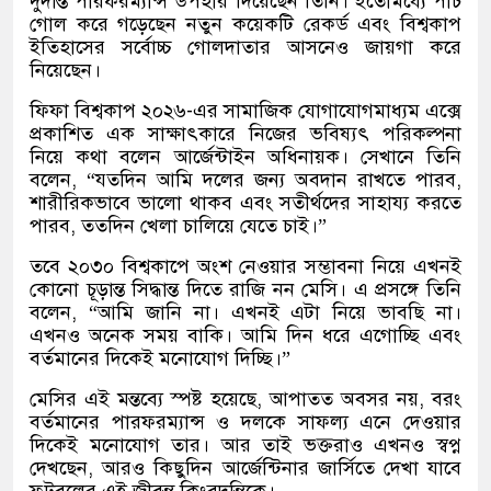
দুর্দান্ত পারফরম্যান্স উপহার দিয়েছেন তিনি। ইতোমধ্যে পাঁচ
গোল করে গড়েছেন নতুন কয়েকটি রেকর্ড এবং বিশ্বকাপ
ইতিহাসের সর্বোচ্চ গোলদাতার আসনেও জায়গা করে
নিয়েছেন।
ফিফা বিশ্বকাপ ২০২৬-এর সামাজিক যোগাযোগমাধ্যম এক্সে
প্রকাশিত এক সাক্ষাৎকারে নিজের ভবিষ্যৎ পরিকল্পনা
নিয়ে কথা বলেন আর্জেন্টাইন অধিনায়ক। সেখানে তিনি
বলেন, “যতদিন আমি দলের জন্য অবদান রাখতে পারব,
শারীরিকভাবে ভালো থাকব এবং সতীর্থদের সাহায্য করতে
পারব, ততদিন খেলা চালিয়ে যেতে চাই।”
তবে ২০৩০ বিশ্বকাপে অংশ নেওয়ার সম্ভাবনা নিয়ে এখনই
কোনো চূড়ান্ত সিদ্ধান্ত দিতে রাজি নন মেসি। এ প্রসঙ্গে তিনি
বলেন, “আমি জানি না। এখনই এটা নিয়ে ভাবছি না।
এখনও অনেক সময় বাকি। আমি দিন ধরে এগোচ্ছি এবং
বর্তমানের দিকেই মনোযোগ দিচ্ছি।”
মেসির এই মন্তব্যে স্পষ্ট হয়েছে, আপাতত অবসর নয়, বরং
বর্তমানের পারফরম্যান্স ও দলকে সাফল্য এনে দেওয়ার
দিকেই মনোযোগ তার। আর তাই ভক্তরাও এখনও স্বপ্ন
দেখছেন, আরও কিছুদিন আর্জেন্টিনার জার্সিতে দেখা যাবে