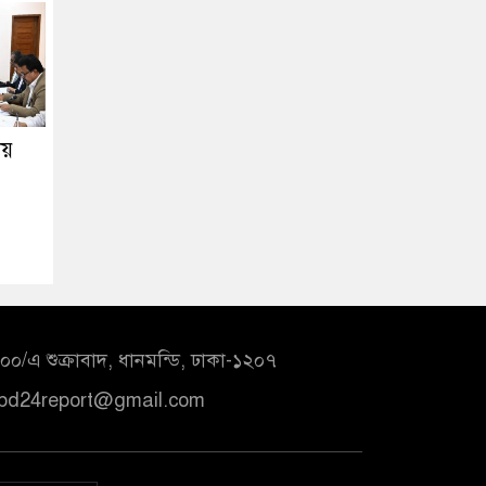
ায়
০/এ শুক্রাবাদ, ধানমন্ডি, ঢাকা-১২০৭
bd24report@gmail.com