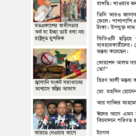
রাখছি। খাওয়ার জন
তিনি আরও জানান,
ফেলে। পাশাপাশি প
মতপ্রকাশের স্বাধীনতার
টাকা। উপযুক্ত দাম
অর্থ যা ইচ্ছা তাই বলা নয়:
রাষ্ট্রদূত মুশফিক
ভিডিওটি ছড়িয়ে 
ব্যবহারকারীদের। 
মন্তব্য করেছেন।
খোরশেদ আলম নাম
তো!”
হিরণ আলী মন্তব্য 
জ্বালানি সংকট সমাধানের
আশ্বাসে স্বস্তির আভাস
মো. মহসিন হোসেন 
আর সাব্বির আহমেদ
ঈদের আগে এমন ব
বিনোদনে পরিণত হ
ট্যাগস
ভারতে নেওয়ার আগে