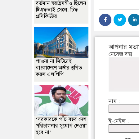
বর্তমান স্বরাষ্ট্রমন্ত্রীও ছিলেন
টিএফআই সেলে: চিফ
প্রসিকিউটর
আপনার মতা
মেসেজ বক্স
পাওনা না মিটিয়েই
বাংলাদেশে অর্ডার স্থগিত
করল এলপিপি
নাম :
‘সরকারকে পাঁচ বছর দেশ
ই-মেইল :
পরিচালনার সুযোগ দেওয়া
হবে না’