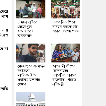
 খেয়ে
৯ লাখ
৮ দফা দাবিতে
এবার বিএনপিকে
মেহেরপুরে
ব্যবহার করতে চায়
 যায়
জামায়াতের
ভারত: রাশেদ প্রধান
নিয়েও
স্মারকলিপি
ে না
মেহেরপুরে অনলাইন
আওয়ামী লীগের
ক্যাসিনো
‘জঙ্গিবাদের
মাস্টারমাইন্ড
ন্যারেটিভ’ পুরনো
ওয়াসিম হালদার
রাজনীতি : পররাষ্ট্র
গ্রেপ্তার
প্রতিমন্ত্রী
াড়তি