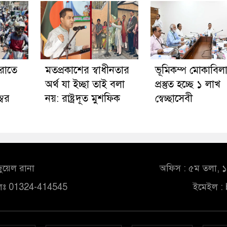
রাতে
মতপ্রকাশের স্বাধীনতার
ভূমিকম্প মোকাবিল
অর্থ যা ইচ্ছা তাই বলা
প্রস্তুত হচ্ছে ১ লাখ
্বর
নয়: রাষ্ট্রদূত মুশফিক
স্বেচ্ছাসেবী
ুয়েল রানা
অফিস : ৫ম তলা, ১০
লঃ 01324-414545
ইমেইল :