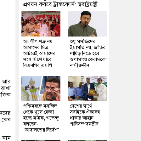
প্রণয়ন করবে ট্রাস্কফোর্স: স্বরাষ্ট্রমন্ত্রী
আ.লীগ শত্রু নয়
শুধু মসজিদের
আমাদের মিত্র,
ইমামতি নয়, জাতির
অচিরেই আমাদের
দায়িত্ব নিতে হবে
সঙ্গে মিশে যাবে:
ওলামায়ে কেরামকে:
বিএনপির এমপি
নাসীরুদ্দীন
ড়। আর
রাখা
মাজিক
পশ্চিমবঙ্গে মসজিদ
দেশের স্বার্থে
থেকে খুলে ফেলা
সবাইকে ঐক্যবদ্ধ
েনদের
হচ্ছে মাইক, শুভেন্দু
থাকার আহ্বান
ন কেন
বলছেন-
পানিসম্পদমন্ত্রীর
‘আদালতের নির্দেশ’
ই নাম