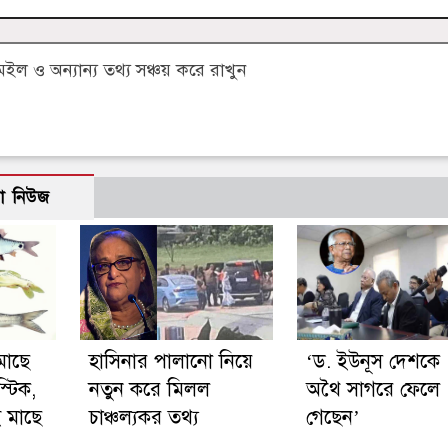
 ও অন্যান্য তথ্য সঞ্চয় করে রাখুন
ো নিউজ
মাছে
হাসিনার পালানো নিয়ে
‘ড. ইউনূস দেশকে
্টিক,
নতুন করে মিলল
অথৈ সাগরে ফেলে
 মাছে
চাঞ্চল্যকর তথ্য
গেছেন’