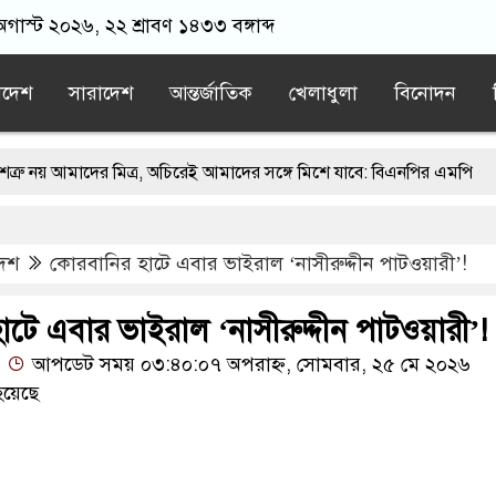
 অগাস্ট ২০২৬, ২২ শ্রাবণ ১৪৩৩ বঙ্গাব্দ
াদেশ
সারাদেশ
আন্তর্জাতিক
খেলাধুলা
বিনোদন
মাদের মিত্র, অচিরেই আমাদের সঙ্গে মিশে যাবে: বিএনপির এমপি
্চিমবঙ্গে মসজিদ থেকে খুলে ফেলা হচ্ছে মাইক, শুভেন্দু বলছেন- ‘আদালতের নি
দেশ
কোরবানির হাটে এবার ভাইরাল ‘নাসীরুদ্দীন পাটওয়ারী’!
জামায়াতের স্মারকলিপি
এবার বিএনপিকে ব্যবহার করতে চায় ভারত: রাশে
িবাদের ন্যারেটিভ’ পুরনো রাজনীতি : পররাষ্ট্র প্রতিমন্ত্রী
টে এবার ভাইরাল ‘নাসীরুদ্দীন পাটওয়ারী’!
আপডেট সময় ০৩:৪০:০৭ অপরাহ্ন, সোমবার, ২৫ মে ২০২৬
হয়েছে