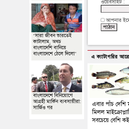
ওয়েবসাইট :
আপনার ইমেইল
‘সারা জীবন ভারতেই
কাটালাম, অথচ
বাংলাদেশি বানিয়ে
বাংলাদেশে ঠেলে দিলো’
এ ক্যাটাগরির আর
বাংলাদেশে বিনিয়োগে
আগ্রহী মার্কিন ব্যবসায়ীরা:
এবার পাঁচ দেশি 
সার্জিও গর
মিলল মাইক্রোপ্লাস
সবচেয়ে বেশি কই