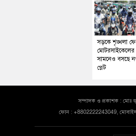
সড়কে শৃঙ্খলা ফে
মোটরসাইকেলের
সামনেও বসছে নম
প্লেট
সম্পাদক ও প্রকাশক : মোঃ জ
ফোন : +8802222243049, মোবাই