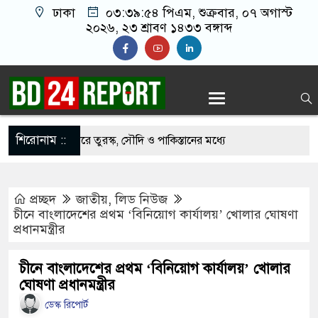
ঢাকা
০৩:৩৯:৫৫ পিএম
, শুক্রবার, ০৭ অগাস্ট
২০২৬, ২৩ শ্রাবণ ১৪৩৩ বঙ্গাব্দ
শিরোনাম ::
সহযোগিতা জোরদারে তুরস্ক, সৌদি ও পাকিস্তানের মধ্যে
প্রচ্ছদ
জাতীয়
,
লিড নিউজ
রীর পথসভা থেকে উদ্ধার অস্ত্রটি খেলনা পিস্তল
চীনে বাংলাদেশের প্রথম ‘বিনিয়োগ কার্যালয়’ খোলার ঘোষণা
প্রধানমন্ত্রীর
ে বাংলাদেশের হাতে তুলে দিবে ভারত, প্রত্যাশা
চীনে বাংলাদেশের প্রথম ‘বিনিয়োগ কার্যালয়’ খোলার
ঘোষণা প্রধানমন্ত্রীর
দে ড. ইউনূসকে প্রস্তাব দেয়নি বিএনপি, আলোচনায় মির্জা
ডেস্ক রিপোর্ট