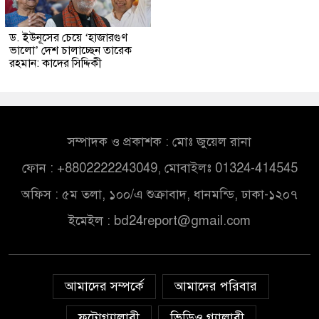
ড. ইউনূসের চেয়ে ‘হাজারগুণ
ভালো’ দেশ চালাচ্ছেন তারেক
রহমান: কাদের সিদ্দিকী
সম্পাদক ও প্রকাশক : মোঃ জুয়েল রানা
ফোন : +8802222243049, মোবাইলঃ 01324-414545
অফিস : ৫ম তলা, ১০০/এ শুক্রাবাদ, ধানমন্ডি, ঢাকা-১২০৭
ইমেইল :
bd24report@gmail.com
আমাদের সম্পর্কে
আমাদের পরিবার
ফটোগ্যালারী
ভিডিও গ্যালারী