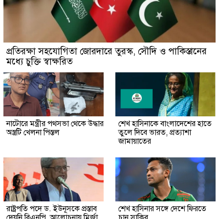
প্রতিরক্ষা সহযোগিতা জোরদারে তুরস্ক, সৌদি ও পাকিস্তানের
মধ্যে চুক্তি স্বাক্ষরিত
নাটোরে মন্ত্রীর পথসভা থেকে উদ্ধার
শেখ হাসিনাকে বাংলাদেশের হাতে
অস্ত্রটি খেলনা পিস্তল
তুলে দিবে ভারত, প্রত্যাশা
জামায়াতের
রাষ্ট্রপতি পদে ড. ইউনূসকে প্রস্তাব
শেখ হাসিনার সঙ্গে দেশে ফিরতে
দেয়নি বিএনপি, আলোচনায় মির্জা
চান সাকিব