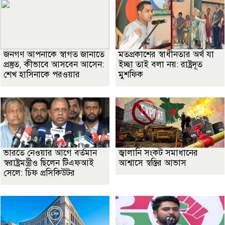
জনগণ আপনাকে স্বাগত জানাতে
মতপ্রকাশের স্বাধীনতার অর্থ যা
প্রস্তুত, কীভাবে আসবেন আসেন:
ইচ্ছা তাই বলা নয়: রাষ্ট্রদূত
শেখ হাসিনাকে পরওয়ার
মুশফিক
ভারতে নেওয়ার আগে বর্তমান
জ্বালানি সংকট সমাধানের
স্বরাষ্ট্রমন্ত্রীও ছিলেন টিএফআই
আশ্বাসে স্বস্তির আভাস
সেলে: চিফ প্রসিকিউটর