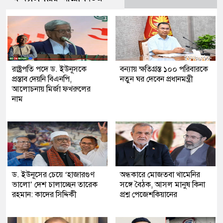
রাষ্ট্রপতি পদে ড. ইউনূসকে
বন্যায় ক্ষতিগ্রস্ত ১০০ পরিবারকে
প্রস্তাব দেয়নি বিএনপি,
নতুন ঘর দেবেন প্রধানমন্ত্রী
আলোচনায় মির্জা ফখরুলের
নাম
ড. ইউনূসের চেয়ে ‘হাজারগুণ
অন্ধকারে মোজতবা খামেনির
ভালো’ দেশ চালাচ্ছেন তারেক
সঙ্গে বৈঠক, আসল মানুষ কিনা
রহমান: কাদের সিদ্দিকী
প্রশ্ন পেজেশকিয়ানের