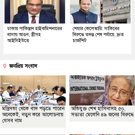
ঢাকায় পাকিস্তান হাইকমিশনারের
শেয়ার কেলেঙ্কারি: সাকিবের
বাসায় আগুন, স্ত্রীসহ
বিরুদ্ধে তদন্ত শেষ পর্যায়ে, দ্রুত
আইসিইউতে
চার্জশিট
জনপ্রিয় সংবাদ
মন্ত্রিসভা থেকে বাদ পড়তে পারেন
অভিযুক্ত শেখ হাসিনাসহ ৫০,
অনেকেই, নতুন করে আলোচনায়
সত্যতা মেলেনি ৪৯ জনের বিরুদ্ধে
যেসব নাম