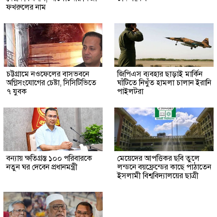
ফখরুলের নাম
চট্টগ্রামে নওফেলের বাসভবনে
জিপিএস ব্যবহার ছাড়াই মার্কিন
অগ্নিসংযোগের চেষ্টা, সিসিটিভিতে
ঘাঁটিতে নিখুঁত হামলা চালান ইরানি
৭ যুবক
পাইলটরা
বন্যায় ক্ষতিগ্রস্ত ১০০ পরিবারকে
মেয়েদের আপত্তিকর ছবি তুলে
নতুন ঘর দেবেন প্রধানমন্ত্রী
লন্ডনে বয়ফ্রেন্ডের কাছে পাঠাতেন
ইসলামী বিশ্ববিদ্যালয়ের ছাত্রী