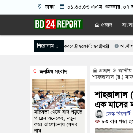
ঢাকা
০১:৩৫:৪৪ এএম
, শুক্রবার, ০৭ 
প্রচ্ছদ
বাংল
শিরোনাম ::
হভাবে তালিকা প্রণয়ন করবে ট্রাস্কফোর্স: স্বরাষ্ট্রমন্ত্রী
আ.লীগ শত্রু নয় আমা
ামতি নয়, জাতির দায়িত্ব নিতে হবে ওলামায়ে কেরামকে: নাসীরুদ্দীন
পশ্চি
প্রচ্ছদ
জাতীয়
জনপ্রিয় সংবাদ
াইকে ঐক্যবদ্ধ থাকার আহ্বান পানিসম্পদমন্ত্রীর
৮ দফা দাবিতে মেহেরপুরে জা
শাহজালাল (র.) মাজা
 ক্যাসিনো মাস্টারমাইন্ড ওয়াসিম হালদার গ্রেপ্তার
আওয়ামী লীগের ‘জঙ্গিব
শাহজালাল (র
াচনের ভোটার তালিকা প্রকাশ, ভোট দেবেন ৩৪৯ এমপি
এক মাসের মধ
মন্ত্রিসভা থেকে বাদ পড়তে
ডেস্ক রিপোর্ট
পারেন অনেকেই, নতুন
৮৩ বার পড়া হ
করে আলোচনায় যেসব
নাম