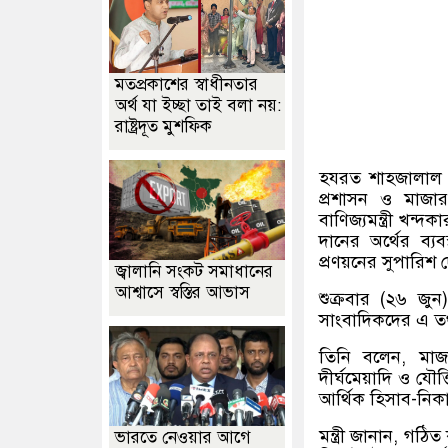
মতপ্রকাশের স্বাধীনতার
অর্থ যা ইচ্ছা তাই বলা নয়:
রাষ্ট্রদূত মুশফিক
হযরত শাহজালাল (র.
প্রশাসন ও মাজার
বাণিজ্যমন্ত্রী খন
দানের অর্থের ব্য
প্রণয়নের সুপারিশ 
জ্বালানি সংকট সমাধানের
আশ্বাসে স্বস্তির আভাস
শুক্রবার (২৬ জুন
সাংবাদিকদের এ তথ্য
তিনি বলেন, মাজারে
দীর্ঘমেয়াদি ও যৌক
আর্থিক হিসাব-নিকা
মন্ত্রী জানান, গ
ভারতে নেওয়ার আগে