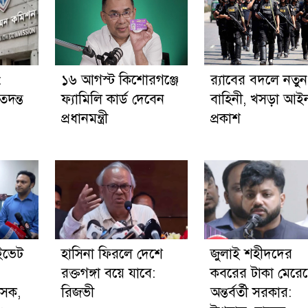
:
১৬ আগস্ট কিশোরগঞ্জে
র‍্যাবের বদলে নতুন
তদন্ত
ফ্যামিলি কার্ড দেবেন
বাহিনী, খসড়া আই
প্রধানমন্ত্রী
প্রকাশ
ইভেট
হাসিনা ফিরলে দেশে
জুলাই শহীদদের
রক্তগঙ্গা বয়ে যাবে:
কবরের টাকা মেরে
ৎসক,
রিজভী
অন্তর্বর্তী সরকার: