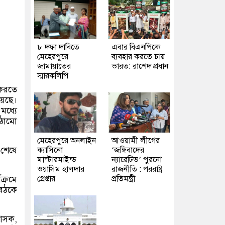
৮ দফা দাবিতে
এবার বিএনপিকে
মেহেরপুরে
ব্যবহার করতে চায়
জামায়াতের
ভারত: রাশেদ প্রধান
স্মারকলিপি
 করতে
য়েছে।
মধ্যে
াঠামো
মেহেরপুরে অনলাইন
আওয়ামী লীগের
 শেষে
ক্যাসিনো
‘জঙ্গিবাদের
মাস্টারমাইন্ড
ন্যারেটিভ’ পুরনো
ওয়াসিম হালদার
রাজনীতি : পররাষ্ট্র
গ্রেপ্তার
প্রতিমন্ত্রী
ক্রমে
বৈঠকে
শাসক,