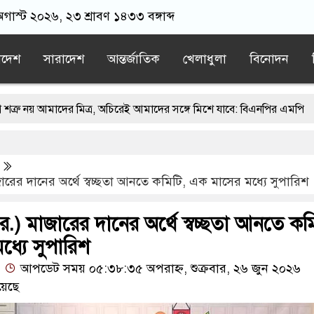
অগাস্ট ২০২৬, ২৩ শ্রাবণ ১৪৩৩ বঙ্গাব্দ
াদেশ
সারাদেশ
আন্তর্জাতিক
খেলাধুলা
বিনোদন
দের মিত্র, অচিরেই আমাদের সঙ্গে মিশে যাবে: বিএনপির এমপি
মবঙ্গে মসজিদ থেকে খুলে ফেলা হচ্ছে মাইক, শুভেন্দু বলছেন- ‘আদালতের নির্দ
মায়াতের স্মারকলিপি
এবার বিএনপিকে ব্যবহার করতে চায় ভারত: রাশেদ 
রের দানের অর্থে স্বচ্ছতা আনতে কমিটি, এক মাসের মধ্যে সুপারিশ
াদের ন্যারেটিভ’ পুরনো রাজনীতি : পররাষ্ট্র প্রতিমন্ত্রী
.) মাজারের দানের অর্থে স্বচ্ছতা আনতে কমি
্যে সুপারিশ
আপডেট সময় ০৫:৩৮:৩৫ অপরাহ্ন, শুক্রবার, ২৬ জুন ২০২৬
য়েছে