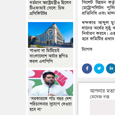
সিলেট উন্নয়ন কর্
বর্তমান স্বরাষ্ট্রমন্ত্রীও ছিলেন
মেট্রোপলিটন পু
টিএফআই সেলে: চিফ
প্রতিনিধি এবং মাদর
প্রসিকিউটর
খন্দকার আব্দুল 
দানের অর্থের সুষ্ঠ
নির্ধারণ করবে। এর
হবে কমিটির প্রধান 
ট্যাগস
পাওনা না মিটিয়েই
বাংলাদেশে অর্ডার স্থগিত
করল এলপিপি
আপনার মতা
মেসেজ বক্স
‘সরকারকে পাঁচ বছর দেশ
পরিচালনার সুযোগ দেওয়া
হবে না’