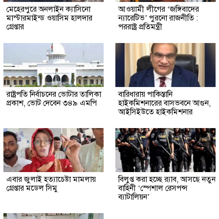
মেহেরপুরে অনলাইন ক্যাসিনো
আওয়ামী লীগের ‘জঙ্গিবাদের
মাস্টারমাইন্ড ওয়াসিম হালদার
ন্যারেটিভ’ পুরনো রাজনীতি :
গ্রেপ্তার
পররাষ্ট্র প্রতিমন্ত্রী
রাষ্ট্রপতি নির্বাচনের ভোটার তালিকা
বারিধারায় পাকিস্তানি
প্রকাশ, ভোট দেবেন ৩৪৯ এমপি
হাইকমিশনারের বাসভবনে আগুন,
আইসিইউতে হাইকমিশনার
এবার জুলাই হত্যাচেষ্টা মামলায়
বিলুপ্ত করা হচ্ছে র‍্যাব, আসছে নতুন
গ্রেপ্তার মডেল সিমু
বাহিনী ‘স্পেশাল রেসপন্স
ব্যাটালিয়ন’