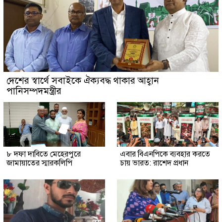
দেশের স্বার্থে সবাইকে ঐক্যবদ্ধ থাকার আহ্বান
পানিসম্পদমন্ত্রীর
৮ দফা দাবিতে মেহেরপুরে
এবার বিএনপিকে ব্যবহার করতে
জামায়াতের স্মারকলিপি
চায় ভারত: রাশেদ প্রধান