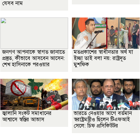
যেসব নাম
জনগণ আপনাকে স্বাগত জানাতে
মতপ্রকাশের স্বাধীনতার অর্থ যা
প্রস্তুত, কীভাবে আসবেন আসেন:
ইচ্ছা তাই বলা নয়: রাষ্ট্রদূত
শেখ হাসিনাকে পরওয়ার
মুশফিক
জ্বালানি সংকট সমাধানের
ভারতে নেওয়ার আগে বর্তমান
আশ্বাসে স্বস্তির আভাস
স্বরাষ্ট্রমন্ত্রীও ছিলেন টিএফআই
সেলে: চিফ প্রসিকিউটর