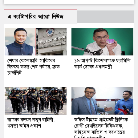
এ ক্যাটাগরির আরো নিউজ
শেয়ার কেলেঙ্কারি: সাকিবের
১৬ আগস্ট কিশোরগঞ্জে ফ্যামিলি
বিরুদ্ধে তদন্ত শেষ পর্যায়ে, দ্রুত
কার্ড দেবেন প্রধানমন্ত্রী
চার্জশিট
র‍্যাবের বদলে নতুন বাহিনী,
অফিস টাইমে প্রাইভেট ক্লিনিকে
খসড়া আইন প্রকাশ
রোগী দেখছিলেন চিকিৎসক,
লাইসেন্স বাতিল ও বরখাস্তের