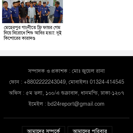
মেহেরপুর গাংনীতে ফ্রি ফায়র গেম
নিয়ে বিরোধে শিশু আবির হত্যা: দুই
কিশোরের কারাদণ্ড
সম্পাদক ও প্রকাশক : মোঃ জুয়েল রানা
ফোন : +8802222243049, মোবাইলঃ 01324-414545
অফিস : ৫ম তলা, ১০০/এ শুক্রাবাদ, ধানমন্ডি, ঢাকা-১২০৭
ইমেইল :
bd24report@gmail.com
আমাদের সম্পর্কে
আমাদের পরিবার