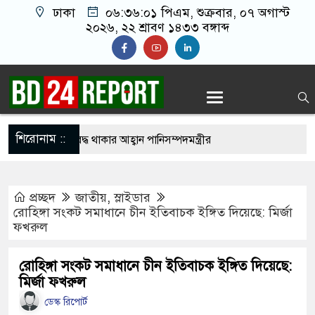
ঢাকা
০৬:৩৬:০২ পিএম
, শুক্রবার, ০৭ অগাস্ট
২০২৬, ২২ শ্রাবণ ১৪৩৩ বঙ্গাব্দ
শিরোনাম ::
ে সবাইকে ঐক্যবদ্ধ থাকার আহ্বান পানিসম্পদমন্ত্রীর
ে মেহেরপুরে জামায়াতের স্মারকলিপি
প্রচ্ছদ
জাতীয়
,
স্লাইডার
কে ব্যবহার করতে চায় ভারত: রাশেদ প্রধান
রোহিঙ্গা সংকট সমাধানে চীন ইতিবাচক ইঙ্গিত দিয়েছে: মির্জা
ফখরুল
লাইন ক্যাসিনো মাস্টারমাইন্ড ওয়াসিম হালদার গ্রেপ্তার
 ‘জঙ্গিবাদের ন্যারেটিভ’ পুরনো রাজনীতি : পররাষ্ট্র
রোহিঙ্গা সংকট সমাধানে চীন ইতিবাচক ইঙ্গিত দিয়েছে:
মির্জা ফখরুল
ডেস্ক রিপোর্ট