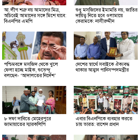
আ.লীগ শত্রু নয় আমাদের মিত্র,
শুধু মসজিদের ইমামতি নয়, জাতির
অচিরেই আমাদের সঙ্গে মিশে যাবে:
দায়িত্ব নিতে হবে ওলামায়ে
বিএনপির এমপি
কেরামকে: নাসীরুদ্দীন
পশ্চিমবঙ্গে মসজিদ থেকে খুলে
দেশের স্বার্থে সবাইকে ঐক্যবদ্ধ
ফেলা হচ্ছে মাইক, শুভেন্দু
থাকার আহ্বান পানিসম্পদমন্ত্রীর
বলছেন- ‘আদালতের নির্দেশ’
৮ দফা দাবিতে মেহেরপুরে
এবার বিএনপিকে ব্যবহার করতে
জামায়াতের স্মারকলিপি
চায় ভারত: রাশেদ প্রধান