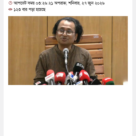
আপডেট সময় ০৩:২৬:২১ অপরাহ্ন, শনিবার, ২৭ জুন ২০২৬
১২৩ বার পড়া হয়েছে
ঐক্যবদ্ধ থাকার আহ্বান পানিসম্পদমন্ত্রীর
ুরে জামায়াতের স্মারকলিপি
ার করতে চায় ভারত: রাশেদ প্রধান
াসিনো মাস্টারমাইন্ড ওয়াসিম হালদার গ্রেপ্তার
াদের ন্যারেটিভ’ পুরনো রাজনীতি : পররাষ্ট্র
র ভোটার তালিকা প্রকাশ, ভোট দেবেন ৩৪৯ এমপি