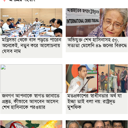
মন্ত্রিসভা থেকে বাদ পড়তে পারেন
অভিযুক্ত শেখ হাসিনাসহ ৫০,
অনেকেই, নতুন করে আলোচনায়
সত্যতা মেলেনি ৪৯ জনের বিরুদ্ধে
যেসব নাম
জনগণ আপনাকে স্বাগত জানাতে
মতপ্রকাশের স্বাধীনতার অর্থ যা
প্রস্তুত, কীভাবে আসবেন আসেন:
ইচ্ছা তাই বলা নয়: রাষ্ট্রদূত
শেখ হাসিনাকে পরওয়ার
মুশফিক