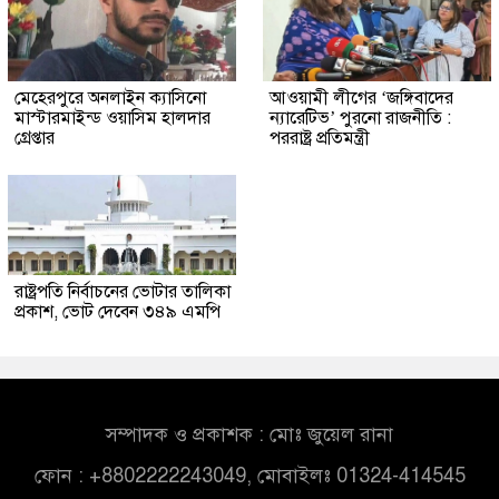
মেহেরপুরে অনলাইন ক্যাসিনো
আওয়ামী লীগের ‘জঙ্গিবাদের
মাস্টারমাইন্ড ওয়াসিম হালদার
ন্যারেটিভ’ পুরনো রাজনীতি :
গ্রেপ্তার
পররাষ্ট্র প্রতিমন্ত্রী
রাষ্ট্রপতি নির্বাচনের ভোটার তালিকা
প্রকাশ, ভোট দেবেন ৩৪৯ এমপি
সম্পাদক ও প্রকাশক : মোঃ জুয়েল রানা
ফোন : +8802222243049, মোবাইলঃ 01324-414545