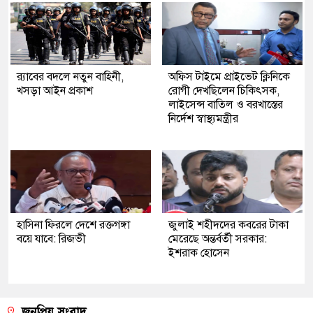
র‍্যাবের বদলে নতুন বাহিনী,
অফিস টাইমে প্রাইভেট ক্লিনিকে
খসড়া আইন প্রকাশ
রোগী দেখছিলেন চিকিৎসক,
লাইসেন্স বাতিল ও বরখাস্তের
নির্দেশ স্বাস্থ্যমন্ত্রীর
হাসিনা ফিরলে দেশে রক্তগঙ্গা
জুলাই শহীদদের কবরের টাকা
বয়ে যাবে: রিজভী
মেরেছে অন্তর্বর্তী সরকার:
ইশরাক হোসেন
জনপ্রিয় সংবাদ