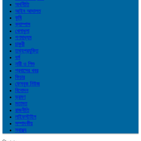
অর্থনীতি
আইন আদালত
কৃষি
ক্যাম্পাস
খেলাধুলা
গণমাধ্যম
চাকুরী
তথ্যপ্রযুক্তি
ধর্ম
নারী ও শিশু
প্রবাসের খবর
ফিচার
ফেসবুক নিউজ
বিনোদন
ভ্রমণ
মতামত
রাজনীতি
লাইফস্টাইল
সম্পাদকীয়
স্বাস্থ্য