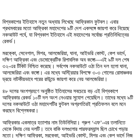
বিশ্বকাপের ইতিহাসে নতুন অধ্যায় লিখেছে আফ্রিকান ফুটবল। এবার
প্রথমবারের মতো আফ্রিকা মহাদেশের ৯টি দেশ একসঙ্গে জায়গা করে নিয়েছে
নকআউট পর্বে, যা বিশ্বকাপ ইতিহাসে এই মহাদেশের সর্বোচ্চ প্রতিনিধিত্বের
রেকর্ড।
মরক্কো, সেনেগাল, মিশর, আলজেরিয়া, ঘানা, আইভরি কোস্ট, কেপ ভার্দে,
দক্ষিণ আফ্রিকা এবং ডেমোক্রেটিক রিপাবলিক অব কঙ্গো—এই ৯টি দল শেষ
৩২-এর টিকিট নিশ্চিত করেছে। সর্বশেষ নকআউটে ওঠা তিন দল হলো ঘানা,
আলজেরিয়া এবং কঙ্গো। এর মধ্যে অস্ট্রিয়ার বিপক্ষে ৩-৩ গোলের রোমাঞ্চকর
ড্রয়ে নাটকীয়ভাবে পরের রাউন্ডে জায়গা করে নেয় আলজেরিয়া।
৪৮ দলের অংশগ্রহণে অনুষ্ঠিত ইতিহাসের সবচেয়ে বড় এই বিশ্বকাপে
আফ্রিকার রেকর্ড ১০টি দল অংশ নেওয়ার সুযোগ পেয়েছিল। তাদের মধ্যে ৯টি
দলের নকআউটে ওঠা মহাদেশটির ফুটবল অগ্রগতিরই প্রতিফলন বলে মনে
করছেন বিশ্লেষকরা।
আফ্রিকার একমাত্র হতাশার নাম তিউনিসিয়া। গ্রুপ ‘এফ’-এর তলানিতে
থেকে বিদায় নেয় দলটি। তবে বাকি দলগুলোর পারফরম্যান্স ছিল চোখে পড়ার
মতো। দক্ষিণ আফ্রিকা, মরক্কো, আইভরি কোস্ট, মিশর এবং কেপ ভার্দে নিজ