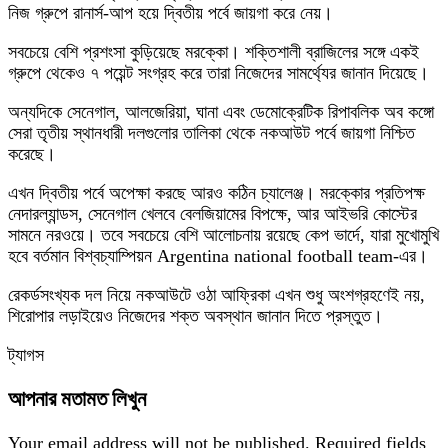
নিজ গ্রুপে রানার্স-আপ হয়ে দ্বিতীয় পর্বে জায়গা করে নেয়।
সবচেয়ে বেশি প্রশংসা কুড়িয়েছে মরক্কো। শক্তিশালী ব্রাজিলের সঙ্গে একই
গ্রুপে থেকেও ৭ পয়েন্ট সংগ্রহ করে তারা নিজেদের সামর্থ্যের জানান দিয়েছে।
অন্যদিকে সেনেগাল, আলজেরিয়া, ঘানা এবং ডেমোক্রেটিক রিপাবলিক অব কঙ্গো
সেরা তৃতীয় স্থানধারী দলগুলোর তালিকা থেকে নকআউট পর্বে জায়গা নিশ্চিত
করেছে।
এখন দ্বিতীয় পর্বে অপেক্ষা করছে আরও কঠিন চ্যালেঞ্জ। মরক্কোর প্রতিপক্ষ
নেদারল্যান্ডস, সেনেগাল খেলবে বেলজিয়ামের বিপক্ষে, আর আইভরি কোস্টের
সামনে নরওয়ে। তবে সবচেয়ে বেশি আলোচনায় রয়েছে কেপ ভার্দে, যারা মুখোমুখি
হবে বর্তমান বিশ্বচ্যাম্পিয়ন
Argentina national football team
-এর।
রেকর্ডসংখ্যক দল নিয়ে নকআউটে ওঠা আফ্রিকা এখন শুধু অংশগ্রহণেই নয়,
শিরোপার লড়াইয়েও নিজেদের শক্ত অবস্থান জানান দিতে প্রস্তুত।
ট্যাগস
আপনার মতামত লিখুন
Your email address will not be published.
Required fields