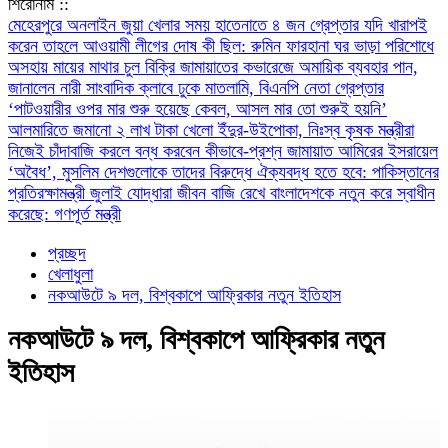
শিরোনাম ::
মেহেরপুরে অনলাইন জুয়া খেলার সময় হাতেনাতে ৪ জন গ্রেপ্তার
যদি খারাপই
করেন তাহলে আওয়ামী লীগের দোষ কী ছিল: রুমিন ফারহানা
ঘর ভাড়া পরিশোধে
অসহায় মায়ের মাথার চুল বিক্রি
জামায়াতের কভারেজে অমায়িক ব্যবহার পান,
জানালেন নারী সাংবাদিক
ক্লাবে ঢুকে মাতলামি, বিএনপি নেতা গ্রেপ্তার
‘পাটওয়ারীর ওপর মার শুরু হয়েছে কেবল, আসল মার তো শুরুই হয়নি’
আলমারিতে জমানো ২ লাখ টাকা খেলো ইঁদুর-উইপোকা, নিঃস্ব কৃষক
মন্ত্রীরা
নিজেই চাঁদাবাজি করলে বন্ধ করবেন কীভাবে-প্রশ্ন জামায়াত আমিরের
ইসরায়েল
‘অবৈধ’, মুসলিম দেশগুলোকে তাদের বিরুদ্ধে ঐক্যবদ্ধ হতে হবে: পাকিস্তানের
প্রতিরক্ষামন্ত্রী
জুলাই যোদ্ধারা জীবন বাজি রেখে বাংলাদেশকে নতুন করে স্বাধীন
করেছে: গণপূর্ত মন্ত্রী
প্রচ্ছদ
খেলাধুলা
নকআউটে ৯ দল, বিশ্বকাপে আফ্রিকার নতুন ইতিহাস
নকআউটে ৯ দল, বিশ্বকাপে আফ্রিকার নতুন
ইতিহাস