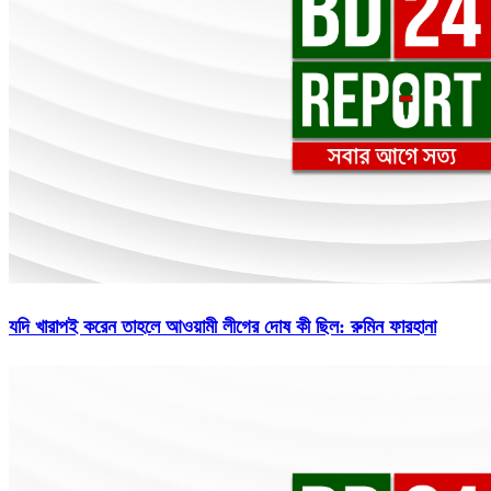
যদি খারাপই করেন তাহলে আওয়ামী লীগের দোষ কী ছিল: রুমিন ফারহানা