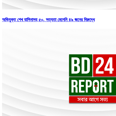
অভিযুক্ত শেখ হাসিনাসহ ৫০, সত্যতা মেলেনি ৪৯ জনের বিরুদ্ধে