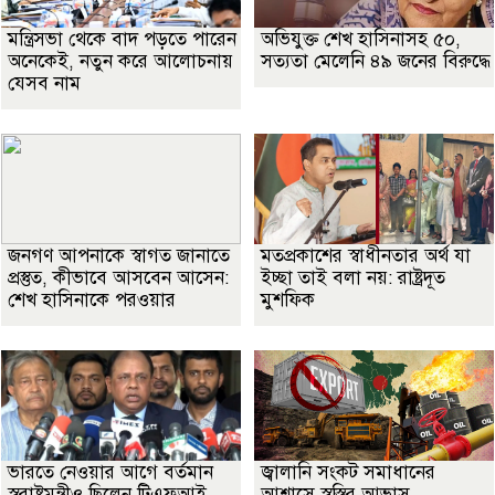
মন্ত্রিসভা থেকে বাদ পড়তে পারেন
অভিযুক্ত শেখ হাসিনাসহ ৫০,
অনেকেই, নতুন করে আলোচনায়
সত্যতা মেলেনি ৪৯ জনের বিরুদ্ধে
যেসব নাম
জনগণ আপনাকে স্বাগত জানাতে
মতপ্রকাশের স্বাধীনতার অর্থ যা
প্রস্তুত, কীভাবে আসবেন আসেন:
ইচ্ছা তাই বলা নয়: রাষ্ট্রদূত
শেখ হাসিনাকে পরওয়ার
মুশফিক
ভারতে নেওয়ার আগে বর্তমান
জ্বালানি সংকট সমাধানের
স্বরাষ্ট্রমন্ত্রীও ছিলেন টিএফআই
আশ্বাসে স্বস্তির আভাস