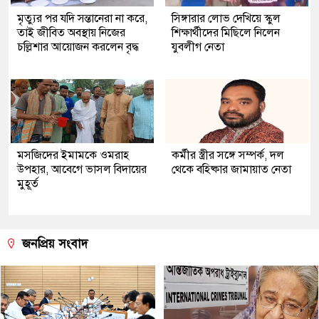
মৃত্যুর পর যদি সন্তানেরা না করে,
সিঙ্গারার লোভ দেখিয়ে স্কুল
তাই জীবিত অবস্থায় নিজের
শিক্ষার্থীদের মিছিলে নিলেন
চল্লিশার আয়োজন করলেন বৃদ্ধ
যুবলীগ নেতা
মসজিদের ইমামকে ওমরাহ
কর্মীর স্ত্রীর সঙ্গে সম্পর্ক, দল
উপহার, আবেগে ভাসল বিদায়ের
থেকে বহিষ্কার জামায়াত নেতা
মুহূর্ত
জনপ্রিয় সংবাদ