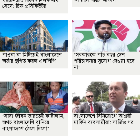
সেলে: চিফ প্রসিকিউটর
পাওনা না মিটিয়েই বাংলাদেশে
‘সরকারকে পাঁচ বছর দেশ
অর্ডার স্থগিত করল এলপিপি
পরিচালনার সুযোগ দেওয়া হবে
না’
‘সারা জীবন ভারতেই কাটালাম,
বাংলাদেশে বিনিয়োগে আগ্রহী
অথচ বাংলাদেশি বানিয়ে
মার্কিন ব্যবসায়ীরা: সার্জিও গর
বাংলাদেশে ঠেলে দিলো’