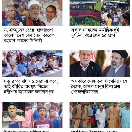
ড. ইউনূসের চেয়ে ‘হাজারগুণ
সকাল না হতেই মর্মান্তিক দুই
ভালো’ দেশ চালাচ্ছেন তারেক
দুর্ঘটনা, ঝরে গেল ১৫ প্রাণ
রহমান: কাদের সিদ্দিকী
মৃত্যুর পর যদি সন্তানেরা না করে,
অন্ধকারে মোজতবা খামেনির সঙ্গে
তাই জীবিত অবস্থায় নিজের
বৈঠক, আসল মানুষ কিনা প্রশ্ন
চল্লিশার আয়োজন করলেন বৃদ্ধ
পেজেশকিয়ানের