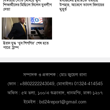
সিঙ্গারার লোভ দেখিয়ে স্কুল
মসজিদের ইমামকে ওমরাহ
শিক্ষার্থীদের মিছিলে নিলেন যুবলীগ
উপহার, আবেগে ভাসল বিদায়ের
নেতা
মুহূর্ত
ইরান যুদ্ধ ‘খুব শিগগির’ শেষ হতে
পারে: ট্রাম্প
সম্পাদক ও প্রকাশক : মোঃ জুয়েল রানা
ফোন : +8802222243049, মোবাইলঃ 01324-414545
অফিস : ৫ম তলা, ১০০/এ শুক্রাবাদ, ধানমন্ডি, ঢাকা-১২০৭
ইমেইল :
bd24report@gmail.com