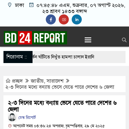
ঢাকা
০৭:৪৫:৪৯ এএম
, শুক্রবার, ০৭ অগাস্ট ২০২৬,
২৩ শ্রাবণ ১৪৩৩ বঙ্গাব্দ
শিরোনাম ::
হার ছাড়াই মার্কিন ঘাঁটিতে নিখুঁত হামলা চালান ইরানি
প্রচ্ছদ
জাতীয়
,
সারাদেশ
্রস্ত ১০০ পরিবারকে নতুন ঘর দেবেন প্রধানমন্ত্রী
২-৩ দিনের মধ্যে বন্যায় ভেসে যেতে পারে দেশের ৬ জেলা
্তিকর ছবি তুলে লন্ডনে বয়ফ্রেন্ডের কাছে পাঠাতেন
২-৩ দিনের মধ্যে বন্যায় ভেসে যেতে পারে দেশের ৬
্যালয়ের ছাত্রী
জেলা
 চেয়ে ‘হাজারগুণ ভালো’ দেশ চালাচ্ছেন তারেক রহমান:
ডেস্ক রিপোর্ট
আপডেট সময় ০৩:৩৬:২৪ অপরাহ্ন, বৃহস্পতিবার, ২৯ মে ২০২৫