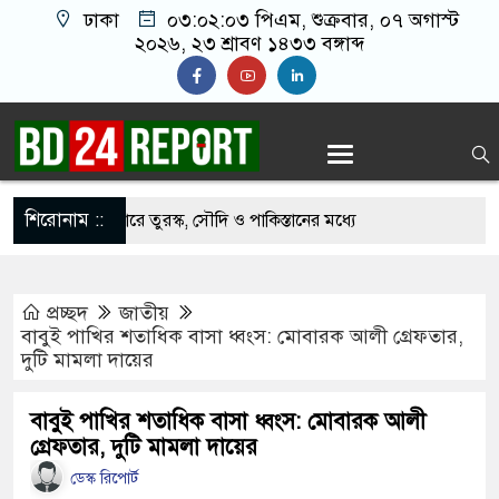
ঢাকা
০৩:০২:০৪ পিএম
, শুক্রবার, ০৭ অগাস্ট ২০২৬,
২৩ শ্রাবণ ১৪৩৩ বঙ্গাব্দ
শিরোনাম ::
হযোগিতা জোরদারে তুরস্ক, সৌদি ও পাকিস্তানের মধ্যে
প্রচ্ছদ
জাতীয়
ীর পথসভা থেকে উদ্ধার অস্ত্রটি খেলনা পিস্তল
বাবুই পাখির শতাধিক বাসা ধ্বংস: মোবারক আলী গ্রেফতার,
দুটি মামলা দায়ের
ে বাংলাদেশের হাতে তুলে দিবে ভারত, প্রত্যাশা
বাবুই পাখির শতাধিক বাসা ধ্বংস: মোবারক আলী
গ্রেফতার, দুটি মামলা দায়ের
দে ড. ইউনূসকে প্রস্তাব দেয়নি বিএনপি, আলোচনায় মির্জা
ডেস্ক রিপোর্ট