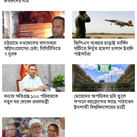
ফখরুলের নাম
চট্টগ্রামে নওফেলের বাসভবনে
জিপিএস ব্যবহার ছাড়াই মার্কিন
অগ্নিসংযোগের চেষ্টা, সিসিটিভিতে
ঘাঁটিতে নিখুঁত হামলা চালান ইরানি
৭ যুবক
পাইলটরা
বন্যায় ক্ষতিগ্রস্ত ১০০ পরিবারকে
মেয়েদের আপত্তিকর ছবি তুলে
নতুন ঘর দেবেন প্রধানমন্ত্রী
লন্ডনে বয়ফ্রেন্ডের কাছে পাঠাতেন
ইসলামী বিশ্ববিদ্যালয়ের ছাত্রী