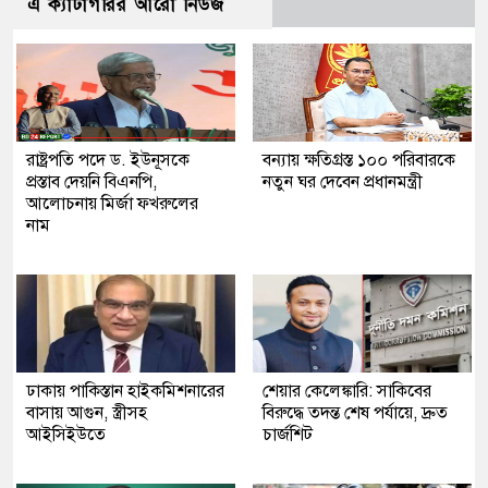
এ ক্যাটাগরির আরো নিউজ
রাষ্ট্রপতি পদে ড. ইউনূসকে
বন্যায় ক্ষতিগ্রস্ত ১০০ পরিবারকে
প্রস্তাব দেয়নি বিএনপি,
নতুন ঘর দেবেন প্রধানমন্ত্রী
আলোচনায় মির্জা ফখরুলের
নাম
ঢাকায় পাকিস্তান হাইকমিশনারের
শেয়ার কেলেঙ্কারি: সাকিবের
বাসায় আগুন, স্ত্রীসহ
বিরুদ্ধে তদন্ত শেষ পর্যায়ে, দ্রুত
আইসিইউতে
চার্জশিট