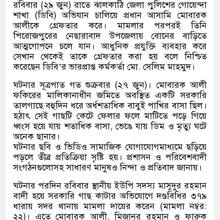
রবিবার (২৯ জুন) রাতে ঝালকাঠি জেলা পুলিশের গোয়েন্দা
শাখা (ডিবি) অভিযান চালিয়ে প্রধান আসামি মোবারক
আলীকে গ্রেফতার করে। মামলার পরপরই তিনি
পিরোজপুরের নেছারাবাদ উপজেলায় বোনের বাড়িতে
আত্মগোপনে চলে যান। আধুনিক প্রযুক্তি ব্যবহার করে
সেখান থেকেই তাকে গ্রেফতার করা হয় বলে নিশ্চিত
করেছেন ডিবি’র ভারপ্রাপ্ত কর্মকর্তা মো. সেলিম মাহমুদ।
ঘটনার সূত্রপাত গত শুক্রবার (২৭ জুন)। মোবারক আলী
ফকিরের মালিকানাধীন জমিতে অবস্থিত একটি সরকারি
তালগাছে বহুদিন ধরে অর্ধশতাধিক বাবুই পাখির বাসা ছিল।
হঠাৎ সেই গাছটি কেটে ফেলার ফলে মাটিতে পড়ে গিয়ে
ধ্বংস হয়ে যায় শতাধিক বাসা, ভেঙে যায় ডিম ও মৃত্যু ঘটে
অনেক ছানার।
ঘটনার ছবি ও ভিডিও সামাজিক যোগাযোগমাধ্যমে ছড়িয়ে
পড়লে তীব্র প্রতিক্রিয়া সৃষ্টি হয়। প্রশাসন ও পরিবেশবাদী
সংগঠনগুলোসহ সাধারণ মানুষও নিন্দা ও প্রতিবাদ জানায়।
ঘটনার পরদিন রবিবার স্থানীয় ইউপি সদস্য মাসুদুর রহমান
বাদী হয়ে সরকারি গাছ কাটার অভিযোগে দণ্ডবিধির ৩৭৯
ধারায় সদর থানায় মামলা দায়ের করেন (মামলা নম্বর:
২২)। এতে মোবারক আলী, মিজানুর রহমান ও ফারুক