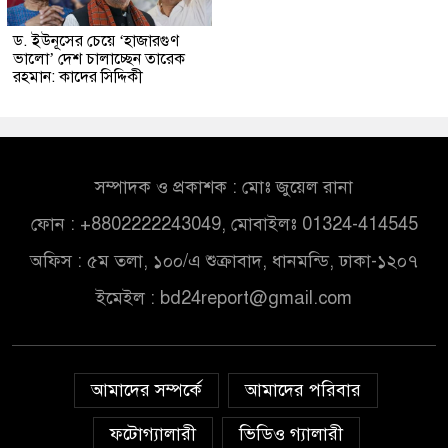
ড. ইউনূসের চেয়ে ‘হাজারগুণ
ভালো’ দেশ চালাচ্ছেন তারেক
রহমান: কাদের সিদ্দিকী
সম্পাদক ও প্রকাশক : মোঃ জুয়েল রানা
ফোন : +8802222243049, মোবাইলঃ 01324-414545
অফিস : ৫ম তলা, ১০০/এ শুক্রাবাদ, ধানমন্ডি, ঢাকা-১২০৭
ইমেইল :
bd24report@gmail.com
আমাদের সম্পর্কে
আমাদের পরিবার
ফটোগ্যালারী
ভিডিও গ্যালারী