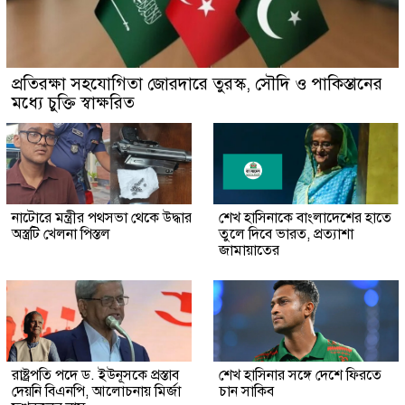
প্রতিরক্ষা সহযোগিতা জোরদারে তুরস্ক, সৌদি ও পাকিস্তানের
মধ্যে চুক্তি স্বাক্ষরিত
নাটোরে মন্ত্রীর পথসভা থেকে উদ্ধার
শেখ হাসিনাকে বাংলাদেশের হাতে
অস্ত্রটি খেলনা পিস্তল
তুলে দিবে ভারত, প্রত্যাশা
জামায়াতের
রাষ্ট্রপতি পদে ড. ইউনূসকে প্রস্তাব
শেখ হাসিনার সঙ্গে দেশে ফিরতে
দেয়নি বিএনপি, আলোচনায় মির্জা
চান সাকিব