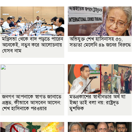
মন্ত্রিসভা থেকে বাদ পড়তে পারেন
অভিযুক্ত শেখ হাসিনাসহ ৫০,
অনেকেই, নতুন করে আলোচনায়
সত্যতা মেলেনি ৪৯ জনের বিরুদ্ধে
যেসব নাম
জনগণ আপনাকে স্বাগত জানাতে
মতপ্রকাশের স্বাধীনতার অর্থ যা
প্রস্তুত, কীভাবে আসবেন আসেন:
ইচ্ছা তাই বলা নয়: রাষ্ট্রদূত
শেখ হাসিনাকে পরওয়ার
মুশফিক