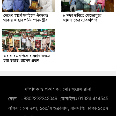
দেশের স্বার্থে সবাইকে ঐক্যবদ্ধ
৮ দফা দাবিতে মেহেরপুরে
থাকার আহ্বান পানিসম্পদমন্ত্রীর
জামায়াতের স্মারকলিপি
এবার বিএনপিকে ব্যবহার করতে
চায় ভারত: রাশেদ প্রধান
সম্পাদক ও প্রকাশক : মোঃ জুয়েল রানা
ফোন : +8802222243049, মোবাইলঃ 01324-414545
অফিস : ৫ম তলা, ১০০/এ শুক্রাবাদ, ধানমন্ডি, ঢাকা-১২০৭