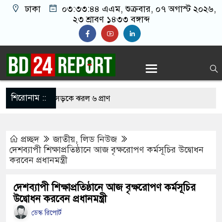
ঢাকা
০৩:৩৩:৪৫ এএম
, শুক্রবার, ০৭ অগাস্ট
২০২৬, ২৩ শ্রাবণ ১৪৩৩ বঙ্গাব্দ
শিরোনাম ::
েই বাসচাপায় সড়কে ঝরল ৬ প্রাণ
্তান হাইকমিশনারের বাসায় আগুন, স্ত্রীসহ আইসিইউতে
প্রচ্ছদ
জাতীয়
,
লিড নিউজ
 আজান বন্ধে খুলে নেওয়া হচ্ছে মসজিদের মাইক
দেশব্যাপী শিক্ষাপ্রতিষ্ঠানে আজ বৃক্ষরোপণ কর্মসূচির উদ্বোধন
করবেন প্রধানমন্ত্রী
নির্মুহভাবে তালিকা প্রণয়ন করবে ট্রাস্কফোর্স: স্বরাষ্ট্রমন্ত্রী
 নয় আমাদের মিত্র, অচিরেই আমাদের সঙ্গে মিশে যাবে:
দেশব্যাপী শিক্ষাপ্রতিষ্ঠানে আজ বৃক্ষরোপণ কর্মসূচির
উদ্বোধন করবেন প্রধানমন্ত্রী
ডেস্ক রিপোর্ট