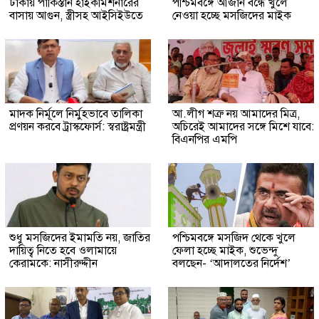
ঢাকায় পাকিস্তান হাইকমিশনারের
পশ্চিমবঙ্গে আজান বন্ধে খুলে
বাসায় আগুন, স্ত্রীসহ আইসিইউতে
নেওয়া হচ্ছে মসজিদের মাইক
মাদক নির্মূলে নির্মুহভাবে তালিকা
আ.লীগ শত্রু নয় আমাদের মিত্র,
প্রণয়ন করবে ট্রাস্কফোর্স: স্বরাষ্ট্রমন্ত্রী
অচিরেই আমাদের সঙ্গে মিশে যাবে:
বিএনপির এমপি
শুধু মসজিদের ইমামতি নয়, জাতির
পশ্চিমবঙ্গে মসজিদ থেকে খুলে
দায়িত্ব নিতে হবে ওলামায়ে
ফেলা হচ্ছে মাইক, শুভেন্দু
কেরামকে: নাসীরুদ্দীন
বলছেন- ‘আদালতের নির্দেশ’