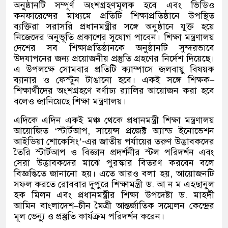
অনুষ্ঠানটি সম্পূর্ণ অংশগ্রহণমূলক হবে এবং ভিডিও
কনফারেন্সের মাধ্যমে প্রতিটি শিক্ষাপ্রতিষ্ঠানে উপস্থিত
ব্যক্তিরা সরাসরি প্রধানমন্ত্রীর সঙ্গে অনুষ্ঠানে যুক্ত হয়ে
নিজেদের অনুভূতি প্রকাশের সুযোগ পাবেন। শিক্ষা মন্ত্রণালয়
দেশের সব শিক্ষাপ্রতিষ্ঠানকে অনুষ্ঠানটি সুন্দরভাবে
উদযাপনের জন্য প্রয়োজনীয় প্রস্তুতি গ্রহণের নির্দেশ দিয়েছে।
এ উপলক্ষে সোমবার প্রতিটি ক্যাম্পাসে জলবায়ু বিষয়ক
ব্যানার ও ফেস্টুন টাঙানো হবে। একই সঙ্গে শিক্ষক
–
শিক্ষার্থীদের অংশগ্রহণে বর্ণাঢ্য র‌্যালির আয়োজন করা হবে
বলেও জানিয়েছে শিক্ষা মন্ত্রণালয়।
এদিকে এদিন একই মঞ্চ থেকে প্রধানমন্ত্রী শিক্ষা মন্ত্রণালয়
আয়োজিত
‘
স্টার্টআপ
,
সায়েন্স প্রজেক্ট অ্যান্ড ইনোভেশন
আইডিয়া শোকেসিং
’-
এর জাতীয় পর্যায়ের তরুণ উদ্ভাবকদের
তৈরি স্টার্টআপ ও বিজ্ঞান প্রদর্শনীর স্টল পরিদর্শন এবং
সেরা উদ্ভাবকদের মাঝে পুরস্কার বিতরণ করবেন বলে
বিজ্ঞপ্তিতে জানানো হয়। এতে আরও বলা হয়
,
আয়োজনটি
সফল করতে রোববার দুপুরে শিক্ষামন্ত্রী ড
.
আ ন ম এহছানুল
হক মিলন এবং প্রধানমন্ত্রীর শিক্ষা উপদেষ্টা ড
.
মাহদী
আমিন বাংলাদেশ
–
চীন মৈত্রী আন্তর্জাতিক সম্মেলন কেন্দ্রের
মূল ভেন্যু ও প্রস্তুতি কার্যক্রম পরিদর্শন করেন।