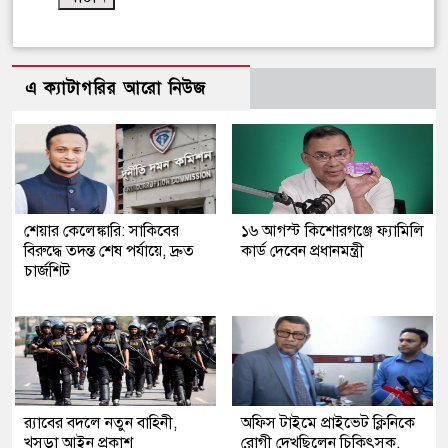
এ ক্যাটাগরির আরো নিউজ
শেয়ার কেলেঙ্কারি: সাকিবের
১৬ আগস্ট কিশোরগঞ্জে ফ্যামিলি
বিরুদ্ধে তদন্ত শেষ পর্যায়ে, দ্রুত
কার্ড দেবেন প্রধানমন্ত্রী
চার্জশিট
র‍্যাবের বদলে নতুন বাহিনী,
অফিস টাইমে প্রাইভেট ক্লিনিকে
খসড়া আইন প্রকাশ
রোগী দেখছিলেন চিকিৎসক,