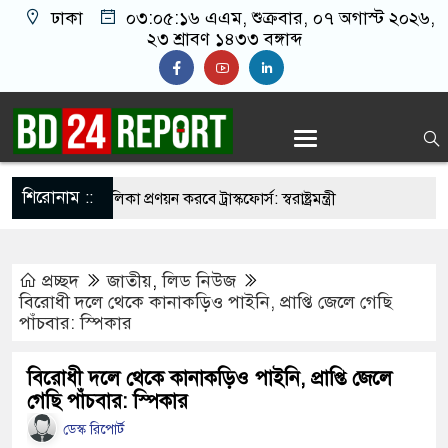
ঢাকা
০৩:০৫:১৭ এএম
, শুক্রবার, ০৭ অগাস্ট ২০২৬,
২৩ শ্রাবণ ১৪৩৩ বঙ্গাব্দ
শিরোনাম ::
নির্মুহভাবে তালিকা প্রণয়ন করবে ট্রাস্কফোর্স: স্বরাষ্ট্রমন্ত্রী
 নয় আমাদের মিত্র, অচিরেই আমাদের সঙ্গে মিশে যাবে:
প্রচ্ছদ
জাতীয়
,
লিড নিউজ
ি
বিরোধী দলে থেকে কানাকড়িও পাইনি, প্রাপ্তি জেলে গেছি
পাঁচবার: স্পিকার
র ইমামতি নয়, জাতির দায়িত্ব নিতে হবে ওলামায়ে
ুদ্দীন
বিরোধী দলে থেকে কানাকড়িও পাইনি, প্রাপ্তি জেলে
গেছি পাঁচবার: স্পিকার
 মসজিদ থেকে খুলে ফেলা হচ্ছে মাইক, শুভেন্দু বলছেন-
ডেস্ক রিপোর্ট