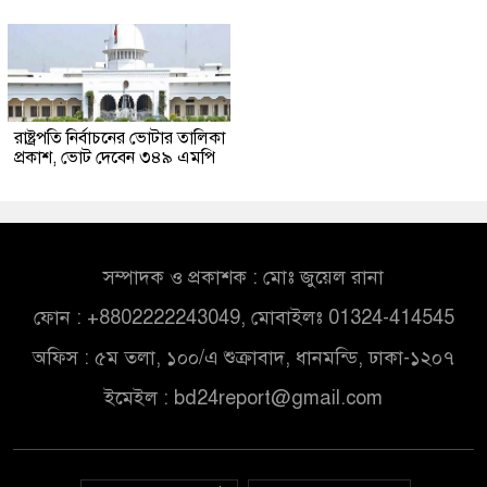
রাষ্ট্রপতি নির্বাচনের ভোটার তালিকা
প্রকাশ, ভোট দেবেন ৩৪৯ এমপি
সম্পাদক ও প্রকাশক : মোঃ জুয়েল রানা
ফোন : +8802222243049, মোবাইলঃ 01324-414545
অফিস : ৫ম তলা, ১০০/এ শুক্রাবাদ, ধানমন্ডি, ঢাকা-১২০৭
ইমেইল :
bd24report@gmail.com