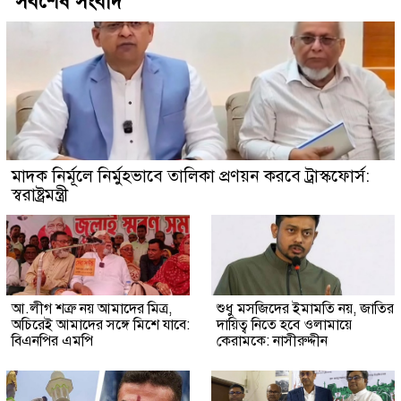
সর্বশেষ সংবাদ
মাদক নির্মূলে নির্মুহভাবে তালিকা প্রণয়ন করবে ট্রাস্কফোর্স:
স্বরাষ্ট্রমন্ত্রী
আ.লীগ শত্রু নয় আমাদের মিত্র,
শুধু মসজিদের ইমামতি নয়, জাতির
অচিরেই আমাদের সঙ্গে মিশে যাবে:
দায়িত্ব নিতে হবে ওলামায়ে
বিএনপির এমপি
কেরামকে: নাসীরুদ্দীন