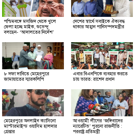
পশ্চিমবঙ্গে মসজিদ থেকে খুলে
দেশের স্বার্থে সবাইকে ঐক্যবদ্ধ
ফেলা হচ্ছে মাইক, শুভেন্দু
থাকার আহ্বান পানিসম্পদমন্ত্রীর
বলছেন- ‘আদালতের নির্দেশ’
৮ দফা দাবিতে মেহেরপুরে
এবার বিএনপিকে ব্যবহার করতে
জামায়াতের স্মারকলিপি
চায় ভারত: রাশেদ প্রধান
মেহেরপুরে অনলাইন ক্যাসিনো
আওয়ামী লীগের ‘জঙ্গিবাদের
মাস্টারমাইন্ড ওয়াসিম হালদার
ন্যারেটিভ’ পুরনো রাজনীতি :
গ্রেপ্তার
পররাষ্ট্র প্রতিমন্ত্রী