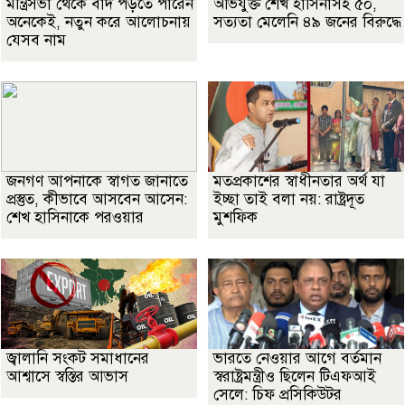
মন্ত্রিসভা থেকে বাদ পড়তে পারেন
অভিযুক্ত শেখ হাসিনাসহ ৫০,
অনেকেই, নতুন করে আলোচনায়
সত্যতা মেলেনি ৪৯ জনের বিরুদ্ধে
যেসব নাম
জনগণ আপনাকে স্বাগত জানাতে
মতপ্রকাশের স্বাধীনতার অর্থ যা
প্রস্তুত, কীভাবে আসবেন আসেন:
ইচ্ছা তাই বলা নয়: রাষ্ট্রদূত
শেখ হাসিনাকে পরওয়ার
মুশফিক
জ্বালানি সংকট সমাধানের
ভারতে নেওয়ার আগে বর্তমান
আশ্বাসে স্বস্তির আভাস
স্বরাষ্ট্রমন্ত্রীও ছিলেন টিএফআই
সেলে: চিফ প্রসিকিউটর