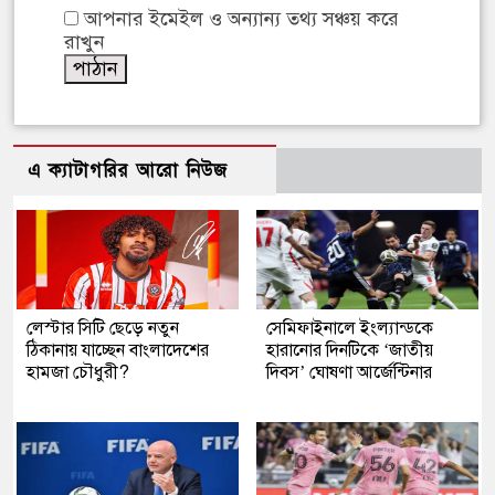
আপনার ইমেইল ও অন্যান্য তথ্য সঞ্চয় করে
রাখুন
এ ক্যাটাগরির আরো নিউজ
লেস্টার সিটি ছেড়ে নতুন
সেমিফাইনালে ইংল্যান্ডকে
ঠিকানায় যাচ্ছেন বাংলাদেশের
হারানোর দিনটিকে ‘জাতীয়
হামজা চৌধুরী?
দিবস’ ঘোষণা আর্জেন্টিনার