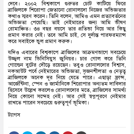
দেবে। ২০০২ বিশ্বকাপে গুরুতর চোট কাটিয়ে ফিরে
ব্রাজিলকে শিরোপা জেতানো রোনালদো নিজের অভিজ্ঞতার
কথাও স্মরণ করেন। তিনি বলেন
,
আমিও এমন প্রত্যাবর্তনের
অভিজ্ঞতা পেয়েছি। তাই নেইমারের জন্য আমি ভীষণ
রোমাঞ্চিত। ৩৪ বছর বয়সে তার প্রতিভা নিয়ে আর কিছু
প্রমাণ করার নেই। তবে আমি চাই
,
সে দুর্দান্ত পারফরম্যান্স
করে সবাইকে ভুল প্রমাণ করুক।
যদিও এবারের বিশ্বকাপে ব্রাজিলের আক্রমণভাগে সবচেয়ে
উজ্জ্বল নাম ভিনিসিয়ুস জুনিয়র। চার গোল করে তিনি
গোল্ডেন বুটের দৌড়ে রয়েছেন। তবুও রোনালদোর বিশ্বাস
,
নকআউট পর্বে নেইমারের অভিজ্ঞতা
,
সৃজনশীলতা ও নেতৃত্ব
ব্রাজিলকে অনেক দূর নিয়ে যেতে পারে। এছাড়া ফ্রান্স
,
আর্জেন্টিনা
,
স্পেন ও জার্মানিকে শিরোপার অন্যতম দাবিদার
হিসেবে উল্লেখ করলেও রোনালদোর মতে
,
ব্রাজিলের সামর্থ্য
নিয়ে কোনো সন্দেহ নেই। আর সেই স্বপ্নপূরণে নেইমার
রাখতে পারেন সবচেয়ে গুরুত্বপূর্ণ ভূমিকা।
ট্যাগস