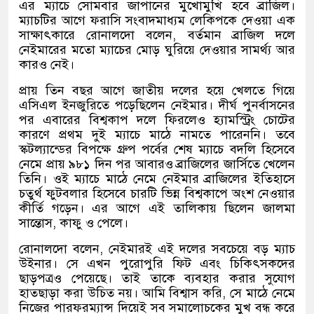
এর ম্যাচে সোমবার জাপানের মুখোমুখি হবে ব্রাজিল।
ম্যাচটির আগে ফরাসি সংবাদমাধ্যম লেকিপকে দেওয়া এক
সাক্ষাৎকারে রোনালদো বলেন
,
বর্তমান ব্রাজিল দলে
নেইমারের মতো ম্যাচের মোড় ঘুরিয়ে দেওয়ার সামর্থ্য আর
কারও নেই।
প্রায় তিন বছর আগে জাতীয় দলের হয়ে খেলতে গিয়ে
এসিএল ইনজুরিতে পড়েছিলেন নেইমার। দীর্ঘ পুনর্বাসনের
পর এবারের বিশ্বকাপ দলে ফিরলেও হ্যামস্ট্রিং চোটের
কারণে প্রথম দুই ম্যাচে মাঠে নামতে পারেননি। তবে
স্কটল্যান্ডের বিপক্ষে গ্রুপ পর্বের শেষ ম্যাচে বদলি হিসেবে
নেমে প্রায় ৯৮১ দিন পর আবারও ব্রাজিলের জার্সিতে খেলেন
তিনি। ওই ম্যাচে মাঠে নেমে নেইমার ব্রাজিলের ইতিহাসে
চতুর্থ ফুটবলার হিসেবে চারটি ভিন্ন বিশ্বকাপে অংশ নেওয়ার
কীর্তি গড়েন। এর আগে এই তালিকায় ছিলেন জালমা
সান্তোস
,
কাফু ও পেলে।
রোনালদো বলেন
,
নেইমারই এই দলের সবচেয়ে বড় ম্যাচ
উইনার। সে এখন পুরোপুরি ফিট এবং চিকিৎসকদের
ছাড়পত্রও পেয়েছে। তাই তাকে ব্যবহার করার সুযোগ
হাতছাড়া করা উচিত নয়। আমি বিশ্বাস করি
,
সে মাঠে নেমে
নিজের পারফরম্যান্স দিয়েই সব সমালোচকের মুখ বন্ধ করে