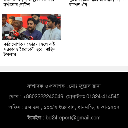
দর্শানোর নোটিশ
রাশেদ খাঁন
কাঠামোগত সংস্কার না হলে এই
সরকারও স্বৈরাচারী হবে : নাহিদ
ইসলাম
সম্পাদক ও প্রকাশক : মোঃ জুয়েল রানা
ফোন : +8802222243049, মোবাইলঃ 01324-414545
অফিস : ৫ম তলা, ১০০/এ শুক্রাবাদ, ধানমন্ডি, ঢাকা-১২০৭
ইমেইল :
bd24report@gmail.com