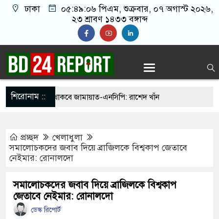
ঢাকা
০৫:৪৯:০৭ পিএম
, শুক্রবার, ০৭ অগাস্ট ২০২৬,
২৩ শ্রাবণ ১৪৩৩ বঙ্গাব্দ
শিরোনাম ::
 ফিরলে দায়ী থাকবে জামায়াত-এনসিপি: রাশেদ খাঁন
োগ দিলেন জামায়াত বহিষ্কাকৃত গাজী নজরুলের ১২
প্রচ্ছদ
খেলাধুলা
সমালোচকদের জবাব দিয়ে ব্রাজিলকে বিশ্বকাপ জেতাবে
নেইমার: রোনালদো
 ফিরলে দায়ী থাকবে জামায়াত-এনসিপি: রাশেদ খাঁন
া হারিয়েছে বর্তমান সরকার: নাহিদ ইসলাম
সমালোচকদের জবাব দিয়ে ব্রাজিলকে বিশ্বকাপ
জেতাবে নেইমার: রোনালদো
ক্ষা করতে ন্যাটোভুক্ত দেশে হামলা চালাতে পারে রাশিয়া
ডেস্ক রিপোর্ট