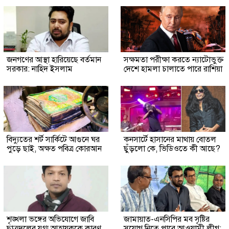
জনগণের আস্থা হারিয়েছে বর্তমান
সক্ষমতা পরীক্ষা করতে ন্যাটোভুক্ত
সরকার: নাহিদ ইসলাম
দেশে হামলা চালাতে পারে রাশিয়া
বিদ্যুতের শর্ট সার্কিটে আগুনে ঘর
কনসার্টে হাসানের মাথায় বোতল
পুড়ে ছাই, অক্ষত পবিত্র কোরআন
ছুঁড়লো কে, ভিডিওতে কী আছে?
শৃঙ্খলা ভঙ্গের অভিযোগে জাবি
জামায়াত-এনসিপির মব সৃষ্টির
ছাত্রদলের যুগ্ম আহ্বায়ককে কারণ
সুযোগ নিতে পারে আওয়ামী লীগ: