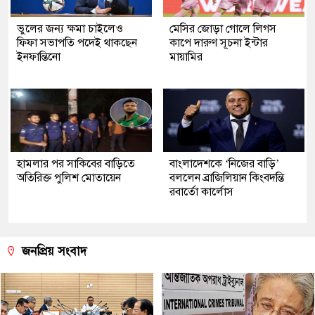
ভুলের জন্য ক্ষমা চাইলেও
মেসির জোড়া গোলে লিগস
ফিফা সভাপতি পদেই থাকছেন
কাপে দারুণ সূচনা ইন্টার
ইনফান্তিনো
মায়ামির
হামলার পর সাকিবের বাড়িতে
বাংলাদেশকে ‘নিজের বাড়ি’
অতিরিক্ত পুলিশ মোতায়েন
বললেন ব্রাজিলিয়ান কিংবদন্তি
রবার্তো কার্লোস
জনপ্রিয় সংবাদ