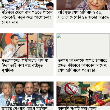
মন্ত্রিসভা থেকে বাদ পড়তে পারেন
অভিযুক্ত শেখ হাসিনাসহ ৫০,
অনেকেই, নতুন করে আলোচনায়
সত্যতা মেলেনি ৪৯ জনের বিরুদ্ধে
যেসব নাম
মতপ্রকাশের স্বাধীনতার অর্থ যা
জনগণ আপনাকে স্বাগত জানাতে
ইচ্ছা তাই বলা নয়: রাষ্ট্রদূত
প্রস্তুত, কীভাবে আসবেন আসেন:
মুশফিক
শেখ হাসিনাকে পরওয়ার
ভারতে নেওয়ার আগে বর্তমান
জ্বালানি সংকট সমাধানের