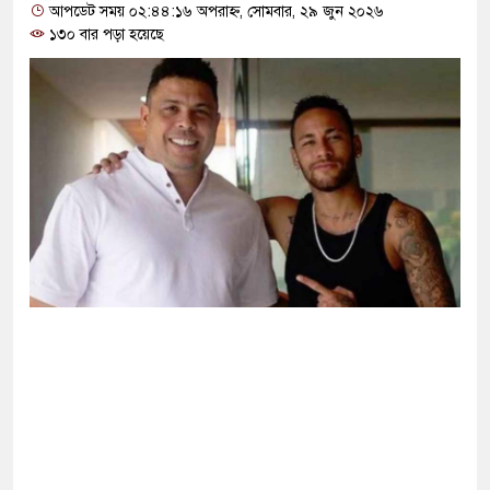
্ট সার্কিটে আগুনে ঘর পুড়ে ছাই, অক্ষত পবিত্র কোরআন
আপডেট সময় ০২:৪৪:১৬ অপরাহ্ন, সোমবার, ২৯ জুন ২০২৬
১৩০ বার পড়া হয়েছে
াসানের মাথায় বোতল ছুঁড়লো কে, ভিডিওতে কী আছে?
ের অভিযোগে জাবি ছাত্রদলের যুগ্ম আহ্বায়ককে কারণ
িপির মব সৃষ্টির সুযোগ নিতে পারে আওয়ামী লীগ:
স্কার না হলে এই সরকারও স্বৈরাচারী হবে : নাহিদ