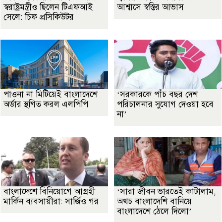
স্বরাষ্ট্রমন্ত্রীও ছিলেন টিএফআই
আশ্বাসে স্বস্তির আভাস
সেলে: চিফ প্রসিকিউটর
পাওনা না মিটিয়েই বাংলাদেশে
‘সরকারকে পাঁচ বছর দেশ
অর্ডার স্থগিত করল এলপিপি
পরিচালনার সুযোগ দেওয়া হবে
না’
বাংলাদেশে বিনিয়োগে আগ্রহী
‘সারা জীবন ভারতেই কাটালাম,
মার্কিন ব্যবসায়ীরা: সার্জিও গর
অথচ বাংলাদেশি বানিয়ে
বাংলাদেশে ঠেলে দিলো’