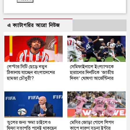
এ ক্যাটাগরির আরো নিউজ
লেস্টার সিটি ছেড়ে নতুন
সেমিফাইনালে ইংল্যান্ডকে
ঠিকানায় যাচ্ছেন বাংলাদেশের
হারানোর দিনটিকে ‘জাতীয়
হামজা চৌধুরী?
দিবস’ ঘোষণা আর্জেন্টিনার
ভুলের জন্য ক্ষমা চাইলেও
মেসির জোড়া গোলে লিগস
ফিফা সভাপতি পদেই থাকছেন
কাপে দারুণ সূচনা ইন্টার