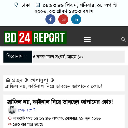
ঢাকা
০৯:৪৩:৪৭ পিএম
, শনিবার, ০৮ অগাস্ট
২০২৬, ২৩ শ্রাবণ ১৪৩৩ বঙ্গাব্দ
শিরোনাম ::
খাবার নিয়ে বর ও কনেপক্ষের সংঘর্ষ, আহত ১০
ারির টিকিটে ৩০ লাখ টাকা পাচ্ছেন কৃষক হানিফ
প্রচ্ছদ
খেলাধুলা
 শঙ্কায় দেশজুড়ে পুলিশের সতর্কতা জারি
ব্রাজিল নয়, ফাইনাল নিয়ে ভাবছেন জাপানের কোচ!
স্তোরাঁয় আ.লীগের গোপন বৈঠক থেকে গ্রেপ্তার ৬
ব্রাজিল নয়, ফাইনাল নিয়ে ভাবছেন জাপানের কোচ!
েকে যুবদল সভাপতি আটক, ভিডিও ভাইরাল
ডেস্ক রিপোর্ট
 ফিরলে দায়ী থাকবে জামায়াত-এনসিপি: রাশেদ খাঁন
আপডেট সময় ০৪:০৬:৪৬ অপরাহ্ন, সোমবার, ২৯ জুন ২০২৬
১৪৩ বার পড়া হয়েছে