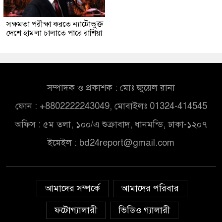
সক্ষমতা পরীক্ষা করতে ন্যাটোভুক্ত
দেশে হামলা চালাতে পারে রাশিয়া
সম্পাদক ও প্রকাশক : মোঃ জুয়েল রানা
ফোন : +8802222243049, মোবাইলঃ 01324-414545
অফিস : ৫ম তলা, ১০০/এ শুক্রাবাদ, ধানমন্ডি, ঢাকা-১২০৭
ইমেইল :
bd24report@gmail.com
আমাদের সম্পর্কে
আমাদের পরিবার
ফটোগ্যালারী
ভিডিও গ্যালারী