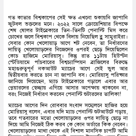
গত কাতার বিশ্বকাপের সেই ক্ষত এখনো শুকায়নি জাপানি
ফুটবল ভক্তদের মনে। ২০২২ সালে ক্রোয়েশিয়ার বিপক্ষে
শেষ ষোলর টাইব্রেকারে তিন
–
তিনটি পেনাল্টি মিস করে
চোখের জলে বিশ্বকাপ থেকে বিদায় নিয়েছিল ব্লু সামুরাইরা।
সেবার কোন খেলোয়াড় আগে শট নেবেন
,
তা নির্ধারণের
দায়িত্ব খেলোয়াড়দের নিজেদের ওপরই ছেড়ে দিয়েছিলেন
কোচ হাজিমে মোরিয়াসু। কিন্তু রাত ১১টায় হিউস্টন
স্টেডিয়ামে পাঁচবারের বিশ্বচ্যাম্পিয়ন ব্রাজিলের বিরুদ্ধে
মহাগুরুত্বপূর্ণ নকআউট ম্যাচের আগে সেই ভুল আর
দ্বিতীয়বার করতে চান না জাপানি বস। মোরিয়াসু পরিষ্কার
জানিয়ে দিয়েছেন
,
ম্যাচ টাইব্রেকারে গড়ালে এবার আর
প্লেয়ারদের স্বেচ্ছায় এগিয়ে আসার অপেক্ষায় থাকবেন না
,
বরং নিজেই নির্ধারণ করবেন পেনাল্টি শুটারদের তালিকা
!
ম্যাচের আগের দিন রোববার সংবাদ সম্মেলনে হাজির হয়ে
মোরিয়াসু বলেন
,
এবার যদি ম্যাচ পেনাল্টি শুটআউটে গড়ায়
,
তবে গতবারের মতো খেলোয়াড়দের ওপর দায়িত্ব ছেড়ে না
দিয়ে আমি নিজেই ঠিক করব কে কোন অর্ডারে কিক নেবেন।
খেলোয়াড়দের মাথা থেকে এই বিশাল মানসিক চাপটি আমি