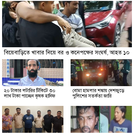
বিয়েবাড়িতে খাবার নিয়ে বর ও কনেপক্ষের সংঘর্ষ, আহত ১০
২০ টাকার লটারির টিকিটে ৩০
বোমা হামলার শঙ্কায় দেশজুড়ে
লাখ টাকা পাচ্ছেন কৃষক হানিফ
পুলিশের সতর্কতা জারি