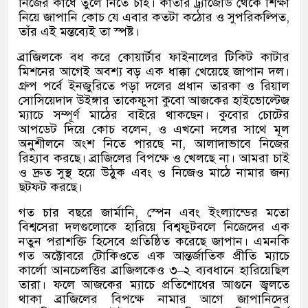
নিজের কাঁধে তুলে নিতে চাই। কাতার ট্র্যাজেডি থেকে শিক্ষা
নিয়ে জাপানি কোচ যে এবার কতটা কঠোর ও সুপরিকল্পিত
,
তাঁর এই মন্তব্যেই তা স্পষ্ট।
ব্রাজিলকে বধ করে কোয়ার্টার ফাইনালের টিকিট কাটার
মিশনের আগেই অবশ্য বড় এক ধাক্কা খেয়েছে জাপান দল।
গ্রুপ পর্বে ইনজুরিতে পড়া দলের প্রধান তারকা ও রিয়াল
সোসিয়েদাদ উইঙ্গার তাকেফুসা কুবো আজকের হাইভোল্টেজ
ম্যাচে সম্পূর্ণ মাঠের বাইরে থাকছেন। কুবোর চোটের
আপডেট দিয়ে কোচ বলেন
,
ও এখনো দলের সাথে মূল
অনুশীলনে অংশ নিতে পারছে না
,
আলাদাভাবে নিজের
রিহ্যাব করছে। ব্রাজিলের বিপক্ষে ও খেলছে না। আমরা চাই
ও দ্রুত সুস্থ হয়ে উঠুক এবং ও নিজেও মাঠে নামার জন্য
ছটফট করছে।
গত চার বছরে জার্মানি
,
স্পেন এবং ইংল্যান্ডের মতো
বিশ্বসেরা দলগুলোকে হারিয়ে বিশ্বফুটবলে নিজেদের এক
নতুন পরাশক্তি হিসেবে প্রতিষ্ঠিত করেছে জাপান। এমনকি
গত অক্টোবরে টোকিওতে এক আন্তর্জাতিক প্রীতি ম্যাচে
কার্লো আনচেলত্তির ব্রাজিলকেও ৩
–
২ ব্যবধানে হারিয়েছিল
তারা। ফলে আজকের ম্যাচে প্রতিশোধের আগুনে জ্বলতে
থাকা ব্রাজিলের বিপক্ষে নামার আগে জাপানিদের