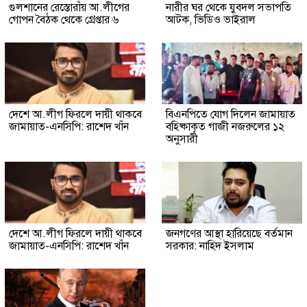
গুলশানের রেস্তোরাঁয় আ.লীগের
নারীর ঘর থেকে যুবদল সভাপতি
গোপন বৈঠক থেকে গ্রেপ্তার ৬
আটক, ভিডিও ভাইরাল
দেশে আ.লীগ ফিরলে দায়ী থাকবে
বিএনপিতে যোগ দিলেন জামায়াত
জামায়াত-এনসিপি: রাশেদ খাঁন
বহিষ্কাকৃত গাজী নজরুলের ১২
অনুসারী
দেশে আ.লীগ ফিরলে দায়ী থাকবে
জনগণের আস্থা হারিয়েছে বর্তমান
জামায়াত-এনসিপি: রাশেদ খাঁন
সরকার: নাহিদ ইসলাম