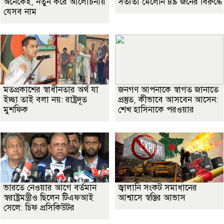
অনেকেই, নতুন করে আলোচনায়
সত্যতা মেলেনি ৪৯ জনের বিরুদ্ধে
যেসব নাম
মতপ্রকাশের স্বাধীনতার অর্থ যা
জনগণ আপনাকে স্বাগত জানাতে
ইচ্ছা তাই বলা নয়: রাষ্ট্রদূত
প্রস্তুত, কীভাবে আসবেন আসেন:
মুশফিক
শেখ হাসিনাকে পরওয়ার
ভারতে নেওয়ার আগে বর্তমান
জ্বালানি সংকট সমাধানের
স্বরাষ্ট্রমন্ত্রীও ছিলেন টিএফআই
আশ্বাসে স্বস্তির আভাস
সেলে: চিফ প্রসিকিউটর