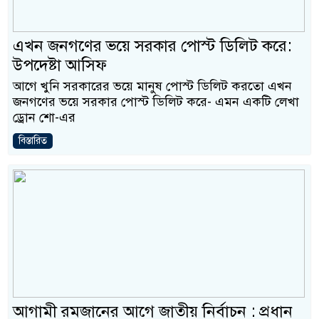
ে যোগ দিলেন জামায়াত বহিষ্কাকৃত গাজী নজরুলের ১২
এখন জনগণের ভয়ে সরকার পোস্ট ডিলিট করে:
উপদেষ্টা আসিফ
লীগ ফিরলে দায়ী থাকবে জামায়াত-এনসিপি: রাশেদ খাঁন
আগে খুনি সরকারের ভয়ে মানুষ পোস্ট ডিলিট করতো এখন
স্থা হারিয়েছে বর্তমান সরকার: নাহিদ ইসলাম
জনগণের ভয়ে সরকার পোস্ট ডিলিট করে- এমন একটি লেখা
ড্রোন শো-এর
পরীক্ষা করতে ন্যাটোভুক্ত দেশে হামলা চালাতে পারে রাশিয়া
বিস্তারিত
আগামী রমজানের আগে জাতীয় নির্বাচন : প্রধান