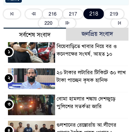
218
216
217
219
220
জনপ্রিয় সংবাদ
সর্বশেষ সংবাদ
বিয়েবাড়িতে খাবার নিয়ে বর ও
১
কনেপক্ষের সংঘর্ষ, আহত ১০
২০ টাকার লটারির টিকিটে ৩০ লাখ
২
টাকা পাচ্ছেন কৃষক হানিফ
বোমা হামলার শঙ্কায় দেশজুড়ে
৩
পুলিশের সতর্কতা জারি
গুলশানের রেস্তোরাঁয় আ.লীগের
৪