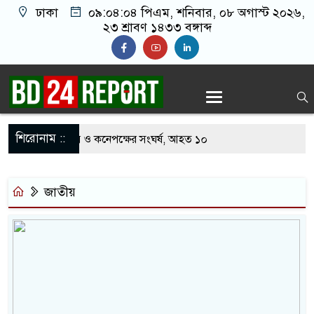
ঢাকা
০৯:০৪:০৪ পিএম
, শনিবার, ০৮ অগাস্ট ২০২৬,
২৩ শ্রাবণ ১৪৩৩ বঙ্গাব্দ
শিরোনাম ::
তে খাবার নিয়ে বর ও কনেপক্ষের সংঘর্ষ, আহত ১০
 লটারির টিকিটে ৩০ লাখ টাকা পাচ্ছেন কৃষক হানিফ
জাতীয়
লার শঙ্কায় দেশজুড়ে পুলিশের সতর্কতা জারি
 রেস্তোরাঁয় আ.লীগের গোপন বৈঠক থেকে গ্রেপ্তার ৬
র থেকে যুবদল সভাপতি আটক, ভিডিও ভাইরাল
লীগ ফিরলে দায়ী থাকবে জামায়াত-এনসিপি: রাশেদ খাঁন