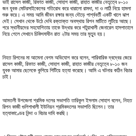
ভাই রাসেল কাজী, রিফাত কাজী, সোহাগ কাজী, রাহাত কাজীর নেতৃত্বে ৮-১০
জন যুবক মোটরসাইকেলের গতিরোধ করে ধারালো রামদা, দা ও লাঠি নিয়ে হামলা
শুরু করে। এ সময় আমি জীবন রক্ষার জন্য দৌড়ে পার্শ্ববর্তী একটি খালে ঝাপ
দেই। সেখান থেকে উঠে দেখি রক্তাক্ত অবস্থায় রিপন মাটিতে লুটিয়ে আছে।
পরে স্থানীয়দের সহযোগিতায় তাকে উদ্ধার করে পটুয়াখালী জেনারেল হাসপাতালে
নিয়ে গেলে সেখানে চিকিৎসাধীন রাত ২টার সময় তার মৃত্যু হয়।
নিহত রিপনের মা আমেনা বেগম অভিযোগ করে বলেন, পারিবারিক দ্বদ্বের জেরে
রাসেল কাজী, রিফাত কাজী, সোহাগ কাজী, রাহাত কাজীর নেতৃত্বে ৮-১০ জন
যুবক আমার ছেলেকে কুপিয়ে পিটিয়ে হত্যা করেছে। আমি এ ঘটনার কঠিন বিচার
চাই।
আমতলী উপজেলা শ্রমিক দলের সভাপতি তারিকুল ইসলাম সোহাগ বলেন, নিহত
রিপন কাজী গুলিশাখালী ইউনিয়ন শ্রমিকদলের সভাপতি ছিলেন। তার
হত্যাকাণ্ডের নিন্দা ও বিচার দাবি করছি।