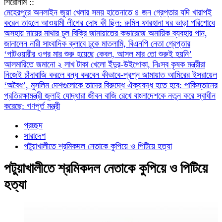
শিরোনাম ::
মেহেরপুরে অনলাইন জুয়া খেলার সময় হাতেনাতে ৪ জন গ্রেপ্তার
যদি খারাপই
করেন তাহলে আওয়ামী লীগের দোষ কী ছিল: রুমিন ফারহানা
ঘর ভাড়া পরিশোধে
অসহায় মায়ের মাথার চুল বিক্রি
জামায়াতের কভারেজে অমায়িক ব্যবহার পান,
জানালেন নারী সাংবাদিক
ক্লাবে ঢুকে মাতলামি, বিএনপি নেতা গ্রেপ্তার
‘পাটওয়ারীর ওপর মার শুরু হয়েছে কেবল, আসল মার তো শুরুই হয়নি’
আলমারিতে জমানো ২ লাখ টাকা খেলো ইঁদুর-উইপোকা, নিঃস্ব কৃষক
মন্ত্রীরা
নিজেই চাঁদাবাজি করলে বন্ধ করবেন কীভাবে-প্রশ্ন জামায়াত আমিরের
ইসরায়েল
‘অবৈধ’, মুসলিম দেশগুলোকে তাদের বিরুদ্ধে ঐক্যবদ্ধ হতে হবে: পাকিস্তানের
প্রতিরক্ষামন্ত্রী
জুলাই যোদ্ধারা জীবন বাজি রেখে বাংলাদেশকে নতুন করে স্বাধীন
করেছে: গণপূর্ত মন্ত্রী
প্রচ্ছদ
সারাদেশ
পটুয়াখালীতে শ্রমিকদল নেতাকে কুপিয়ে ও পিটিয়ে হত্যা
পটুয়াখালীতে শ্রমিকদল নেতাকে কুপিয়ে ও পিটিয়ে
হত্যা