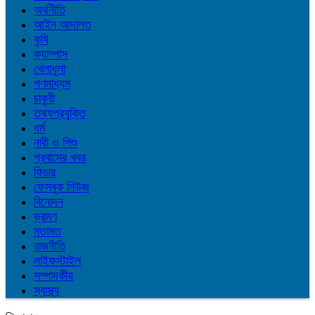
অর্থনীতি
আইন আদালত
কৃষি
ক্যাম্পাস
খেলাধুলা
গণমাধ্যম
চাকুরী
তথ্যপ্রযুক্তি
ধর্ম
নারী ও শিশু
প্রবাসের খবর
ফিচার
ফেসবুক নিউজ
বিনোদন
ভ্রমণ
মতামত
রাজনীতি
লাইফস্টাইল
সম্পাদকীয়
স্বাস্থ্য