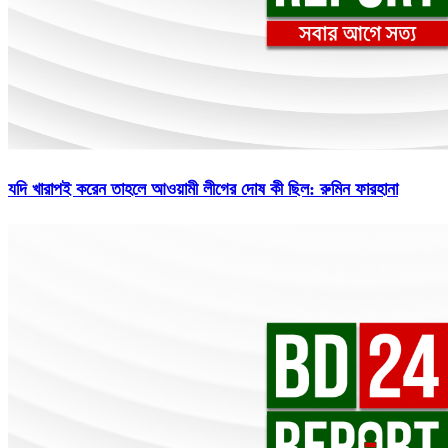
যদি খারাপই করেন তাহলে আওয়ামী লীগের দোষ কী ছিল: রুমিন ফারহানা