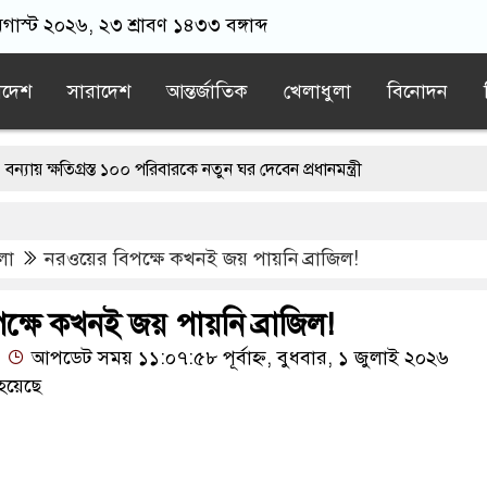
অগাস্ট ২০২৬, ২৩ শ্রাবণ ১৪৩৩ বঙ্গাব্দ
াদেশ
সারাদেশ
আন্তর্জাতিক
খেলাধুলা
বিনোদন
গ্রস্ত ১০০ পরিবারকে নতুন ঘর দেবেন প্রধানমন্ত্রী
ী
ড. ইউনূসের চেয়ে ‘হাজারগুণ ভালো’ দেশ চালাচ্ছেন তারেক রহমান: কাদ
লা
নরওয়ের বিপক্ষে কখনই জয় পায়নি ব্রাজিল!
রে, তাই জীবিত অবস্থায় নিজের চল্লিশার আয়োজন করলেন বৃদ্ধ
ার লোভ দেখিয়ে স্কুল শিক্ষার্থীদের মিছিলে নিলেন যুবলীগ নেতা
ক্ষে কখনই জয় পায়নি ব্রাজিল!
আপডেট সময় ১১:০৭:৫৮ পূর্বাহ্ন, বুধবার, ১ জুলাই ২০২৬
র’ শেষ হতে পারে: ট্রাম্প
হয়েছে