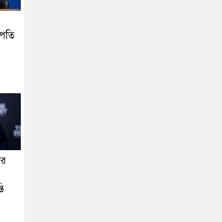
াপতি
ের
তি