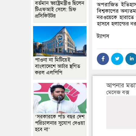
বর্তমান স্বরাষ্ট্রমন্ত্রীও ছিলেন
অপরাজিত ইতিহাস 
টিএফআই সেলে: চিফ
বিশ্বকাপের অন্যত
প্রসিকিউটর
নরওয়েকে হারাতে 
হাসবে হলান্ডের ন
ট্যাগস
পাওনা না মিটিয়েই
বাংলাদেশে অর্ডার স্থগিত
করল এলপিপি
আপনার মতা
মেসেজ বক্স
‘সরকারকে পাঁচ বছর দেশ
পরিচালনার সুযোগ দেওয়া
হবে না’