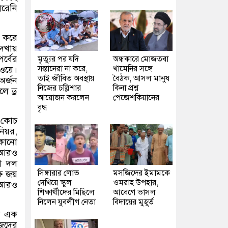
ারেনি
র করে
েখায়
পর্বের
মৃত্যুর পর যদি
অন্ধকারে মোজতবা
সন্তানেরা না করে,
খামেনির সঙ্গে
য়ে।
তাই জীবিত অবস্থায়
বৈঠক, আসল মানুষ
অর্জন
নিজের চল্লিশার
কিনা প্রশ্ন
ে ড্র
আয়োজন করলেন
পেজেশকিয়ানের
বৃদ্ধ
ন কোচ
িয়র
,
েকোনো
স আরও
লী দল
সিঙ্গারার লোভ
মসজিদের ইমামকে
ে জয়
দেখিয়ে স্কুল
ওমরাহ উপহার,
ে আরও
শিক্ষার্থীদের মিছিলে
আবেগে ভাসল
নিলেন যুবলীগ নেতা
বিদায়ের মুহূর্ত
ের এক
জেদের