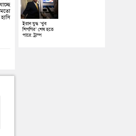
াচ্ছে
র মতো
হাসি
ইরান যুদ্ধ ‘খুব
শিগগির’ শেষ হতে
পারে: ট্রাম্প