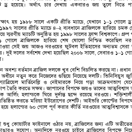
টি ড্র হয়েছে। অর্থাৎ চার দেখায় একবারও জয় তুলে নিতে প
ক্ষাৎ হয় ১৯৮৮ সালে একটি প্রীতি ম্যাচে
,
যেখানে ১
–
১ গোলে ড্
৯৭ সালের প্রীতি ম্যাচে ৪
–
২ ব্যবধানে ব্রাজিলকে হারিয়ে চমক দ
 স্মরণীয় ম্যাচটি অনুষ্ঠিত হয় ১৯৯৮ সালের ফ্রান্স বিশ্বকাপে। গ্রুপ 
১ গোলে ব্রাজিলকে হারিয়ে শেষ ষোলো নিশ্চিত করেছিল নরও
 পাওয়া সেই জয় আজও নরওয়ের ফুটবল ইতিহাসের অন্যতম সেরা 
য়। দুই দলের সর্বশেষ দেখা হয়েছিল ২০০৬ সালে
,
সেবারও ১
–
১ গোল
া।
ন অবশ্য বর্তমান ব্রাজিল দলকে খুব বেশি বিচলিত করছে না। প্রধা
 অধীনে নতুন করে নিজেদের গুছিয়ে নিয়েছে দলটি। ভিনিসিয়ুস জুন
গ্যাব্রিয়েল মার্তিনেল্লি ও নেইমারকে নিয়ে গড়া আক্রমণভাগ য
ে চাপ তৈরি করতে সক্ষম। জাপানের বিপক্ষে জয়ও তাদের আত্মবিশ্বা
িকে আর্লিং হলান্ডকে ঘিরে দুর্দান্ত ছন্দে রয়েছে নরওয়ে। শক্তিশা
্রতিষ্ঠিত করতে মরিয়া ইউরোপের দেশটি। আইভরি কোস্টের বিপক্ষ
হয়ে হলান্ডের ৬০ গোল পূর্ণ করার কীর্তি নরওয়ের আত্মবিশ্বাসক
শুধু কোয়ার্টার ফাইনালে ওঠার নয়
,
ব্রাজিলের জন্য এটি অতীত
ভাঙারও সুযোগ। অন্যদিকে নরওয়ে চাইবে ব্রাজিলের বিপক্ষে নি