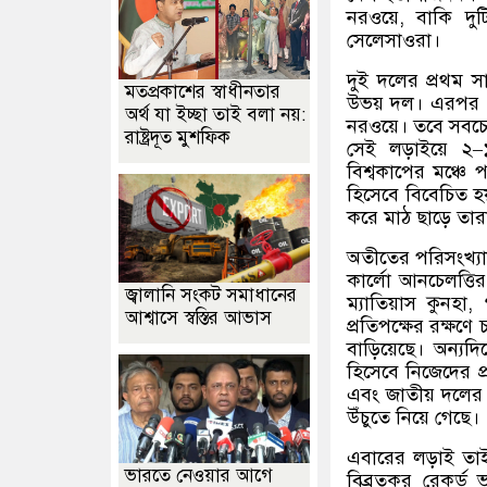
নরওয়ে
,
বাকি দু
সেলেসাওরা।
দুই দলের প্রথম সা
মতপ্রকাশের স্বাধীনতার
উভয় দল। এরপর ১৯
অর্থ যা ইচ্ছা তাই বলা নয়:
নরওয়ে। তবে সবচেয়ে
রাষ্ট্রদূত মুশফিক
সেই লড়াইয়ে ২
–
বিশ্বকাপের মঞ্চে
হিসেবে বিবেচিত হ
করে মাঠ ছাড়ে তার
অতীতের পরিসংখ্যা
কার্লো আনচেলত্তির
জ্বালানি সংকট সমাধানের
ম্যাতিয়াস কুনহা
,
আশ্বাসে স্বস্তির আভাস
প্রতিপক্ষের রক্ষণ
বাড়িয়েছে। অন্যদ
হিসেবে নিজেদের প
এবং জাতীয় দলের 
উঁচুতে নিয়ে গেছে।
এবারের লড়াই তাই 
ভারতে নেওয়ার আগে
বিব্রতকর রেকর্ড 