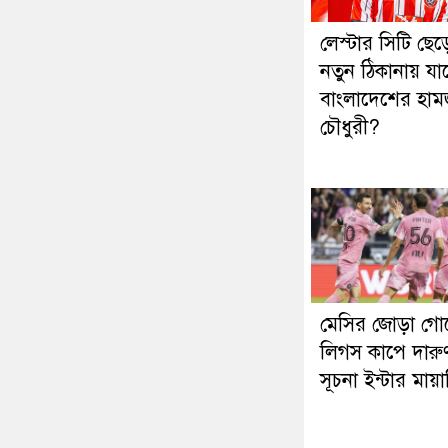
লেস্টার সিটি ছেড়
নতুন ঠিকানায় যাচ
বাংলাদেশের হাম
চৌধুরী?
মেসির জোড়া গো
লিগস কাপে দারু
সূচনা ইন্টার মায়