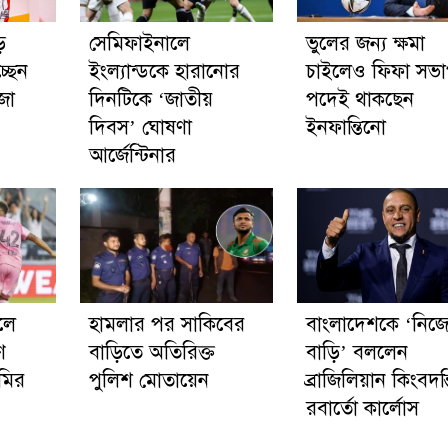
ে
সেমিফাইনালে
ভুলের জন্য ক্ষমা
্ছেন
ইংল্যান্ডকে হারানোর
চাইলেও ফিফা সভ
জা
দিনটিকে ‘জাতীয়
পদেই থাকছেন
দিবস’ ঘোষণা
ইনফান্তিনো
আর্জেন্টিনার
লে
হামলার পর সাকিবের
বাংলাদেশকে ‘নিজ
ণ
বাড়িতে অতিরিক্ত
বাড়ি’ বললেন
ামির
পুলিশ মোতায়েন
ব্রাজিলিয়ান কিংবদন্
রবার্তো কার্লোস