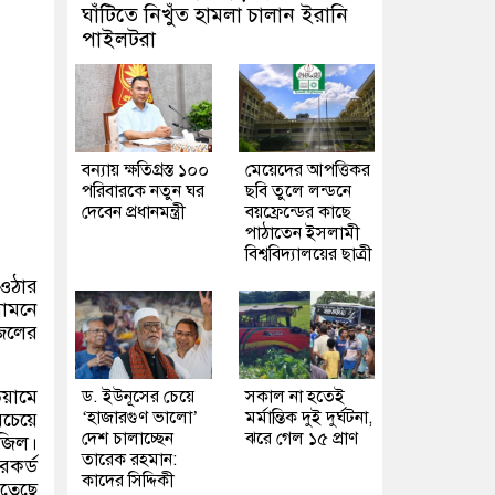
ঘাঁটিতে নিখুঁত হামলা চালান ইরানি
পাইলটরা
বন্যায় ক্ষতিগ্রস্ত ১০০
মেয়েদের আপত্তিকর
পরিবারকে নতুন ঘর
ছবি তুলে লন্ডনে
দেবেন প্রধানমন্ত্রী
বয়ফ্রেন্ডের কাছে
পাঠাতেন ইসলামী
বিশ্ববিদ্যালয়ের ছাত্রী
 ওঠার
সামনে
িলের
য়ামে
ড. ইউনূসের চেয়ে
সকাল না হতেই
‘হাজারগুণ ভালো’
মর্মান্তিক দুই দুর্ঘটনা,
চেয়ে
দেশ চালাচ্ছেন
ঝরে গেল ১৫ প্রাণ
াজিল।
তারেক রহমান:
েকর্ড
কাদের সিদ্দিকী
িতেছে