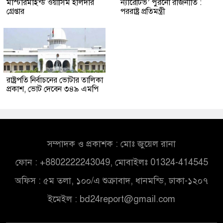
মাস্টারমাইন্ড ওয়াসিম হালদার
ন্যারেটিভ’ পুরনো রাজনীতি :
গ্রেপ্তার
পররাষ্ট্র প্রতিমন্ত্রী
রাষ্ট্রপতি নির্বাচনের ভোটার তালিকা
প্রকাশ, ভোট দেবেন ৩৪৯ এমপি
সম্পাদক ও প্রকাশক : মোঃ জুয়েল রানা
ফোন : +8802222243049, মোবাইলঃ 01324-414545
অফিস : ৫ম তলা, ১০০/এ শুক্রাবাদ, ধানমন্ডি, ঢাকা-১২০৭
ইমেইল :
bd24report@gmail.com