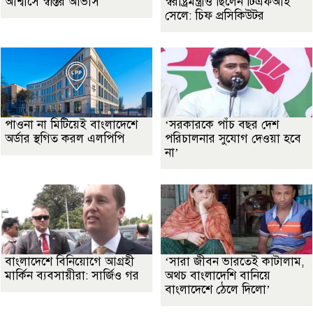
আশ্বাসে স্বস্তির আভাস
স্বরাষ্ট্রমন্ত্রীও ছিলেন টিএফআই
সেলে: চিফ প্রসিকিউটর
পাওনা না মিটিয়েই বাংলাদেশে
‘সরকারকে পাঁচ বছর দেশ
অর্ডার স্থগিত করল এলপিপি
পরিচালনার সুযোগ দেওয়া হবে
না’
বাংলাদেশে বিনিয়োগে আগ্রহী
‘সারা জীবন ভারতেই কাটালাম,
মার্কিন ব্যবসায়ীরা: সার্জিও গর
অথচ বাংলাদেশি বানিয়ে
বাংলাদেশে ঠেলে দিলো’