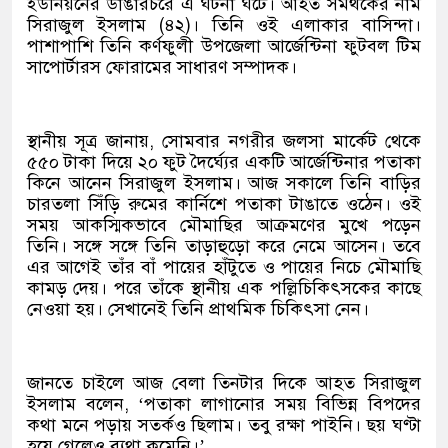
ইউনিয়নের ডাঙারচরে এ ঘটনা ঘটে। আহত সমর্থকের নাম
সিরাজুল ইসলাম (৪২)। তিনি ওই এলাকার বাসিন্দা।
পাশাপাশি তিনি কর্ণফুলী উপজেলা আর্জেন্টিনা ফুটবল টিম
সাপোর্টারস ফোরামের সাধারণ সম্পাদক।
স্থানীয় সূত্র জানায়, সোমবার নগরীর জলসা মার্কেট থেকে
৫৫০ টাকা দিয়ে ২০ ফুট দৈর্ঘ্যের একটি আর্জেন্টিনার পতাকা
কিনে আনেন সিরাজুল ইসলাম। আজ সকালে তিনি বাড়ির
চারতলা সিঁড়ি রুমের কার্নিশে পতাকা টাঙাতে ওঠেন। ওই
সময় আকস্মিকভাবে মৌমাছির আক্রমণের মুখে পড়েন
তিনি। সঙ্গে সঙ্গে তিনি তাড়াহুড়ো করে নেমে আসেন। তবে
এর আগেই তাঁর বাঁ পায়ের হাঁটুতে ও পায়ের নিচে মৌমাছি
কামড় দেয়। পরে তাঁকে স্থানীয় এক পল্লিচিকিৎসকের কাছে
নেওয়া হয়। সেখানেই তিনি প্রাথমিক চিকিৎসা নেন।
জানতে চাইলে আজ বেলা তিনটার দিকে আহত সিরাজুল
ইসলাম বলেন, ‘পতাকা লাগানোর সময় বিভিন্ন বিপদের
কথা মনে পড়ায় সতর্কও ছিলাম। তবু রক্ষা পাইনি। ছয় ঘণ্টা
হয়ে গেলেও ব্যথা কমেনি।’