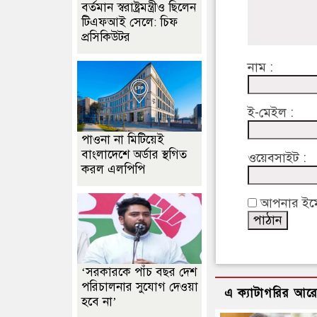
বর্তমান স্বরাষ্ট্রমন্ত্রীও ছিলেন
টিএফআই সেলে: চিফ
প্রসিকিউটর
নাম :
ই-মেইল :
পাওনা না মিটিয়েই
বাংলাদেশে অর্ডার স্থগিত
ওয়েবসাইট :
করল এলপিপি
আপনার ইমেইল
‘সরকারকে পাঁচ বছর দেশ
পরিচালনার সুযোগ দেওয়া
এ ক্যাটাগরির আর
হবে না’