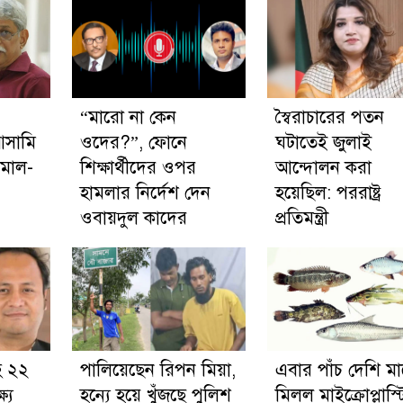
“মারো না কেন
স্বৈরাচারের পতন
আসামি
ওদের?”, ফোনে
ঘটাতেই জুলাই
ামাল-
শিক্ষার্থীদের ওপর
আন্দোলন করা
হামলার নির্দেশ দেন
হয়েছিল: পররাষ্ট্র
ওবায়দুল কাদের
প্রতিমন্ত্রী
হ ২২
পালিয়েছেন রিপন মিয়া,
এবার পাঁচ দেশি মা
ষ্য
হন্যে হয়ে খুঁজছে পুলিশ
মিলল মাইক্রোপ্লাস্ট