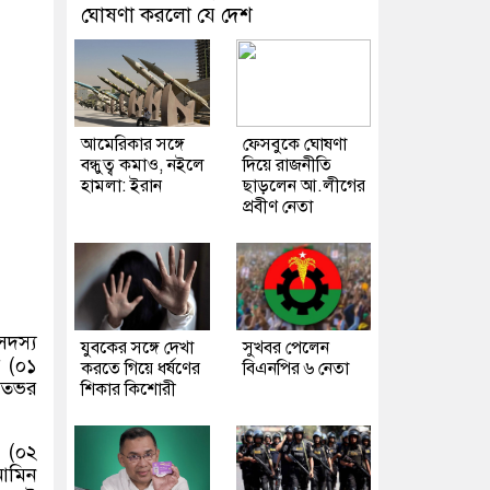
ঘোষণা করলো যে দেশ
আমেরিকার সঙ্গে
ফেসবুকে ঘোষণা
বন্ধুত্ব কমাও, নইলে
দিয়ে রাজনীতি
হামলা: ইরান
ছাড়লেন আ.লীগের
প্রবীণ নেতা
সদস্য
যুবকের সঙ্গে দেখা
সুখবর পেলেন
র (০১
করতে গিয়ে ধর্ষণের
বিএনপির ৬ নেতা
াতভর
শিকার কিশোরী
র (০২
 আমিন