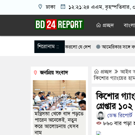
ঢাকা
১২:২১:২৪ এএম
, বৃহস্পতিবার, 
প্রচ্ছদ
বাংল
শিরোনাম ::
সংস্কার পরিকল্পনা ঘোষণা করলো যে দেশ
আমেরিকার সঙ্গে বন্ধুত্ব কমা
 দেখা করতে গিয়ে ধর্ষণের শিকার কিশোরী
সুখবর পেলেন বিএনপির ৬ নেতা
প্রচ্ছদ
আইন 
জনপ্রিয় সংবাদ
ে নতুন বাহিনী, খসড়া আইন প্রকাশ
চব্বিশের জুলাইয়ে পুলিশকে পিটিয়ে র’ক্
কিশোর গ্যাংয়ের হামল
রাইভেট ক্লিনিকে রোগী দেখছিলেন চিকিৎসক, লাইসেন্স বাতিল ও বরখাস্তের নির্দেশ স্
কিশোর গ্যাংয়
গ্রেপ্তার ১০২
মন্ত্রিসভা থেকে বাদ পড়তে
ডেস্ক রিপোর্ট
পারেন অনেকেই, নতুন
৮৬০ বার পড়া 
করে আলোচনায় যেসব
নাম