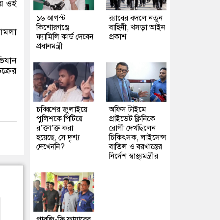
য়ে ওই
১৬ আগস্ট
র‍্যাবের বদলে নতুন
কিশোরগঞ্জে
বাহিনী, খসড়া আইন
মামলা
ফ্যামিলি কার্ড দেবেন
প্রকাশ
প্রধানমন্ত্রী
ভিযান
ক্রের
চব্বিশের জুলাইয়ে
অফিস টাইমে
পুলিশকে পিটিয়ে
প্রাইভেট ক্লিনিকে
র’ক্তা’ক্ত করা
রোগী দেখছিলেন
হয়েছে, সে দৃশ্য
চিকিৎসক, লাইসেন্স
দেখেননি?
বাতিল ও বরখাস্তের
নির্দেশ স্বাস্থ্যমন্ত্রীর
পাবজি-ফ্রি ফায়ারের