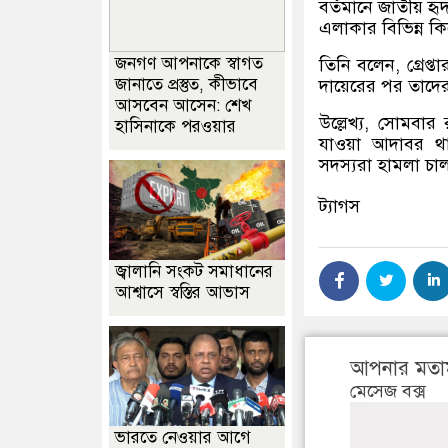
বর্তমানে জাতীয় হ
এলাকার বিভিন্ন কি
জনগণ আপনাকে স্বাগত
তিনি বলেন, গ্রেপ্
জানাতে প্রস্তুত, কীভাবে
দায়েরের পর তাদে
আসবেন আসেন: শেখ
উল্লেখ্য, সোমবা
হাসিনাকে পরওয়ার
যাওয়া আদাবর থান
সদস্যরা হামলা চ
ট্যাগস
জ্বালানি সংকট সমাধানের
আশ্বাসে স্বস্তির আভাস
আপনার মতা
মেসেজ বক্স
ভারতে নেওয়ার আগে