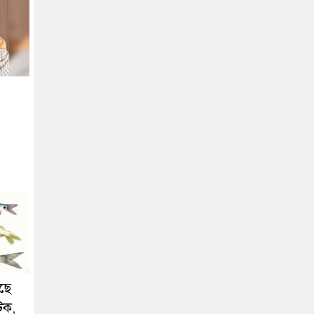
ছে
িক,