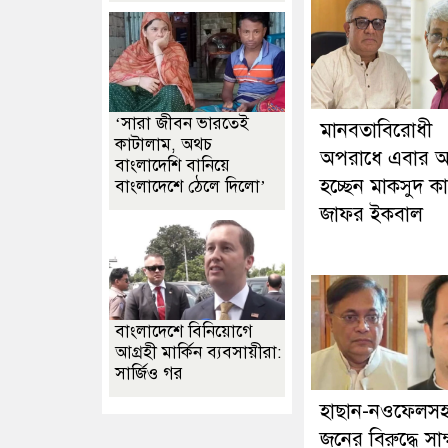
‘সারা জীবন ভারতেই
মানবতাবিরোধী
কাটালাম, অথচ
অপরাধে এবার 
বাংলাদেশি বানিয়ে
হচ্ছেন মাকসুদ ক
বাংলাদেশে ঠেলে দিলো’
জাফর ইকবাল
বাংলাদেশে বিনিয়োগে
আগ্রহী মার্কিন ব্যবসায়ীরা:
সার্জিও গর
হাছান-নওফেলস
জনের বিরুদ্ধে সাক্