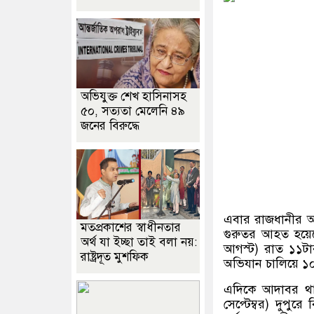
অভিযুক্ত শেখ হাসিনাসহ
৫০, সত্যতা মেলেনি ৪৯
জনের বিরুদ্ধে
এবার রাজধানীর আ
মতপ্রকাশের স্বাধীনতার
গুরুতর আহত হয়েছ
অর্থ যা ইচ্ছা তাই বলা নয়:
আগস্ট) রাত ১১ট
রাষ্ট্রদূত মুশফিক
অভিযান চালিয়ে ১০
এদিকে আদাবর থান
সেপ্টেম্বর) দুপ