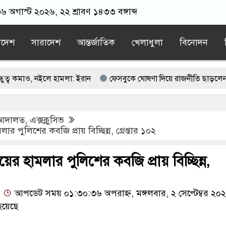
০৬ অগাস্ট ২০২৬, ২২ শ্রাবণ ১৪৩৩ বঙ্গাব্দ
াদেশ
সারাদেশ
আন্তর্জাতিক
খেলাধুলা
বিনোদন
ও, নইলে হামলা: ইরান
ফেসবুকে ঘোষণা দিয়ে রাজনীতি ছাড়লেন আ.লীগের 
১৬ আগস্ট কিশোরগঞ্জে ফ্যামিলি কার্ড দেবেন প্রধানমন্ত্রী
আদালত
,
এক্সক্লুসিভ
তা’ক্ত করা হয়েছে, সে দৃশ্য দেখেননি?
ার পুলিশের কবজি প্রায় বিচ্ছিন্ন, গ্রেপ্তার ১০২
বাস্থ্যমন্ত্রীর
পাবজি-ফ্রি ফায়ারের দ্বন্দ্বে বন্ধুকে হত্যা, শিশু আইনে ২ জ
ের হামলার পুলিশের কবজি প্রায় বিচ্ছিন্ন,
আপডেট সময় ০১:৩০:৩৬ অপরাহ্ন, মঙ্গলবার, ২ সেপ্টেম্বর ২০
হয়েছে