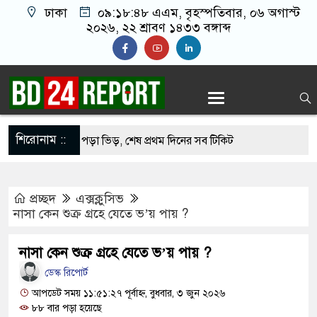
ঢাকা
০৯:১৮:৪৯ এএম
, বৃহস্পতিবার, ০৬ অগাস্ট
২০২৬, ২২ শ্রাবণ ১৪৩৩ বঙ্গাব্দ
শিরোনাম ::
ি জাদুঘরে উপচে পড়া ভিড়, শেষ প্রথম দিনের সব টিকিট
সঙ্গে সংঘর্ষে নাস্তানাবুদ ইসরায়েল, হারাল ২ সেনা
প্রচ্ছদ
এক্সক্লুসিভ
ববিদ্যালয়ে নিরাপত্তা জোরদার, পরিচয়পত্র ছাড়া প্রবেশ বন্ধ
নাসা কেন শুক্র গ্রহে যেতে ভ’য় পায় ?
্রকাশ হচ্ছে কেয়ামতের কিছু আলামত
নাসা কেন শুক্র গ্রহে যেতে ভ’য় পায় ?
র্বাচনের চূড়ান্ত তারিখ ঘোষণা
ডেস্ক রিপোর্ট
শুকে যৌন নিপীড়ন, জামায়াত কর্মীকে ৫০ বেত্রাঘাত
আপডেট সময় ১১:৫১:২৭ পূর্বাহ্ন, বুধবার, ৩ জুন ২০২৬
৮৮ বার পড়া হয়েছে