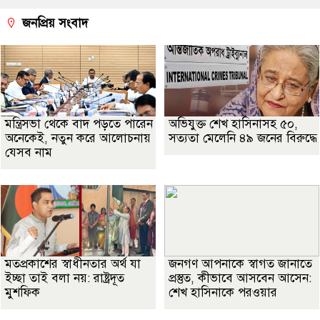
জনপ্রিয় সংবাদ
মন্ত্রিসভা থেকে বাদ পড়তে পারেন
অভিযুক্ত শেখ হাসিনাসহ ৫০,
অনেকেই, নতুন করে আলোচনায়
সত্যতা মেলেনি ৪৯ জনের বিরুদ্ধে
যেসব নাম
মতপ্রকাশের স্বাধীনতার অর্থ যা
জনগণ আপনাকে স্বাগত জানাতে
ইচ্ছা তাই বলা নয়: রাষ্ট্রদূত
প্রস্তুত, কীভাবে আসবেন আসেন:
মুশফিক
শেখ হাসিনাকে পরওয়ার