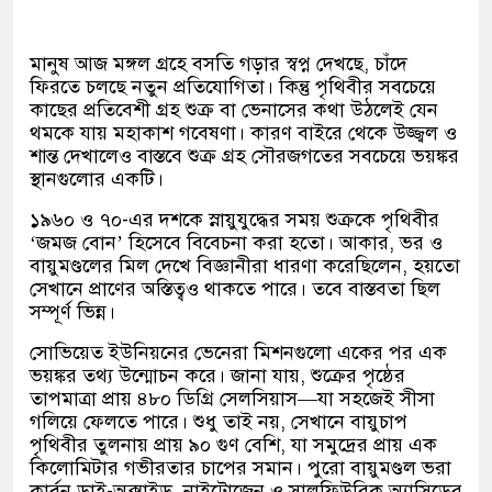
মানুষ আজ মঙ্গল গ্রহে বসতি গড়ার স্বপ্ন দেখছে, চাঁদে
ফিরতে চলছে নতুন প্রতিযোগিতা। কিন্তু পৃথিবীর সবচেয়ে
কাছের প্রতিবেশী গ্রহ শুক্র বা ভেনাসের কথা উঠলেই যেন
থমকে যায় মহাকাশ গবেষণা। কারণ বাইরে থেকে উজ্জ্বল ও
শান্ত দেখালেও বাস্তবে শুক্র গ্রহ সৌরজগতের সবচেয়ে ভয়ঙ্কর
স্থানগুলোর একটি।
১৯৬০ ও ৭০-এর দশকে স্নায়ুযুদ্ধের সময় শুক্রকে পৃথিবীর
‘জমজ বোন’ হিসেবে বিবেচনা করা হতো। আকার, ভর ও
বায়ুমণ্ডলের মিল দেখে বিজ্ঞানীরা ধারণা করেছিলেন, হয়তো
সেখানে প্রাণের অস্তিত্বও থাকতে পারে। তবে বাস্তবতা ছিল
সম্পূর্ণ ভিন্ন।
সোভিয়েত ইউনিয়নের ভেনেরা মিশনগুলো একের পর এক
ভয়ঙ্কর তথ্য উন্মোচন করে। জানা যায়, শুক্রের পৃষ্ঠের
তাপমাত্রা প্রায় ৪৮০ ডিগ্রি সেলসিয়াস—যা সহজেই সীসা
গলিয়ে ফেলতে পারে। শুধু তাই নয়, সেখানে বায়ুচাপ
পৃথিবীর তুলনায় প্রায় ৯০ গুণ বেশি, যা সমুদ্রের প্রায় এক
কিলোমিটার গভীরতার চাপের সমান। পুরো বায়ুমণ্ডল ভরা
কার্বন ডাই-অক্সাইড, নাইট্রোজেন ও সালফিউরিক অ্যাসিডের