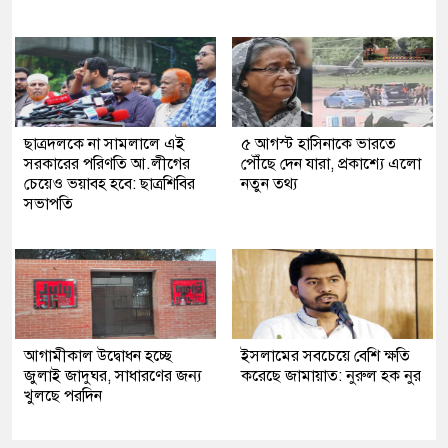
ছাত্রদলকে না সামলালে এই
৫ আগস্ট হাসিনাকে ভারতে
সরকারের পরিণতি আ.লীগের
পৌঁছে দেন যারা, প্রকাশ্যে এলো
চেয়েও ভয়াবহ হবে: ছাত্রশিবির
নতুন তথ্য
সভাপতি
আগামীকাল উদ্বোধন হচ্ছে
ইসলামের সবচেয়ে বেশি ক্ষতি
জুলাই জাদুঘর, সাধারণের জন্য
করেছে জামায়াত: নুরুল হক নুর
খুলছে পরদিন