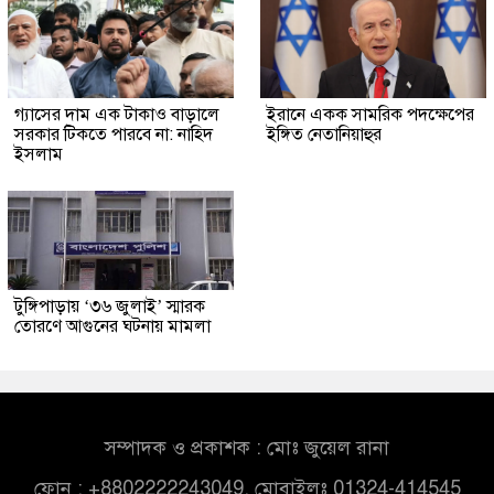
গ্যাসের দাম এক টাকাও বাড়ালে
ইরানে একক সামরিক পদক্ষেপের
সরকার টিকতে পারবে না: নাহিদ
ইঙ্গিত নেতানিয়াহুর
ইসলাম
টুঙ্গিপাড়ায় ‘৩৬ জুলাই’ স্মারক
তোরণে আগুনের ঘটনায় মামলা
সম্পাদক ও প্রকাশক : মোঃ জুয়েল রানা
ফোন : +8802222243049, মোবাইলঃ 01324-414545