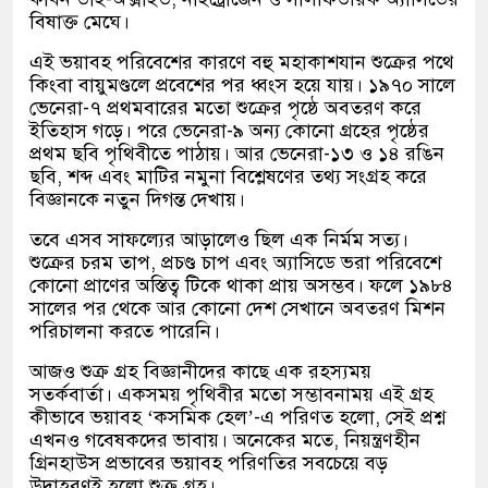
বিষাক্ত মেঘে।
এই ভয়াবহ পরিবেশের কারণে বহু মহাকাশযান শুক্রের পথে
কিংবা বায়ুমণ্ডলে প্রবেশের পর ধ্বংস হয়ে যায়। ১৯৭০ সালে
ভেনেরা-৭ প্রথমবারের মতো শুক্রের পৃষ্ঠে অবতরণ করে
ইতিহাস গড়ে। পরে ভেনেরা-৯ অন্য কোনো গ্রহের পৃষ্ঠের
প্রথম ছবি পৃথিবীতে পাঠায়। আর ভেনেরা-১৩ ও ১৪ রঙিন
ছবি, শব্দ এবং মাটির নমুনা বিশ্লেষণের তথ্য সংগ্রহ করে
বিজ্ঞানকে নতুন দিগন্ত দেখায়।
তবে এসব সাফল্যের আড়ালেও ছিল এক নির্মম সত্য।
শুক্রের চরম তাপ, প্রচণ্ড চাপ এবং অ্যাসিডে ভরা পরিবেশে
কোনো প্রাণের অস্তিত্ব টিকে থাকা প্রায় অসম্ভব। ফলে ১৯৮৪
সালের পর থেকে আর কোনো দেশ সেখানে অবতরণ মিশন
পরিচালনা করতে পারেনি।
আজও শুক্র গ্রহ বিজ্ঞানীদের কাছে এক রহস্যময়
সতর্কবার্তা। একসময় পৃথিবীর মতো সম্ভাবনাময় এই গ্রহ
কীভাবে ভয়াবহ ‘কসমিক হেল’-এ পরিণত হলো, সেই প্রশ্ন
এখনও গবেষকদের ভাবায়। অনেকের মতে, নিয়ন্ত্রণহীন
গ্রিনহাউস প্রভাবের ভয়াবহ পরিণতির সবচেয়ে বড়
উদাহরণই হলো শুক্র গ্রহ।