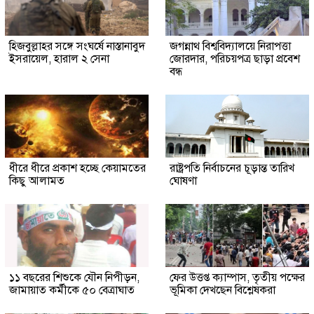
হিজবুল্লাহর সঙ্গে সংঘর্ষে নাস্তানাবুদ
জগন্নাথ বিশ্ববিদ্যালয়ে নিরাপত্তা
ইসরায়েল, হারাল ২ সেনা
জোরদার, পরিচয়পত্র ছাড়া প্রবেশ
বন্ধ
ধীরে ধীরে প্রকাশ হচ্ছে কেয়ামতের
রাষ্ট্রপতি নির্বাচনের চূড়ান্ত তারিখ
কিছু আলামত
ঘোষণা
১১ বছরের শিশুকে যৌন নিপীড়ন,
ফের উত্তপ্ত ক্যাম্পাস, তৃতীয় পক্ষের
জামায়াত কর্মীকে ৫০ বেত্রাঘাত
ভূমিকা দেখছেন বিশ্লেষকরা