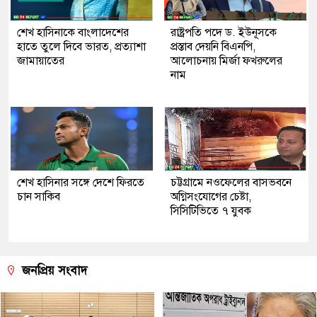
শেখ হাসিনাকে বাংলাদেশের
রাষ্ট্রপতি পদে ড. ইউনূসকে
হাতে তুলে দিবে ভারত, প্রত্যাশা
প্রস্তাব দেয়নি বিএনপি,
জামায়াতের
আলোচনায় মির্জা ফখরুলের
নাম
শেখ হাসিনার সঙ্গে দেশে ফিরতে
চট্টগ্রামে নওফেলের বাসভবনে
চান সাকিব
অগ্নিসংযোগের চেষ্টা,
সিসিটিভিতে ৭ যুবক
জনপ্রিয় সংবাদ