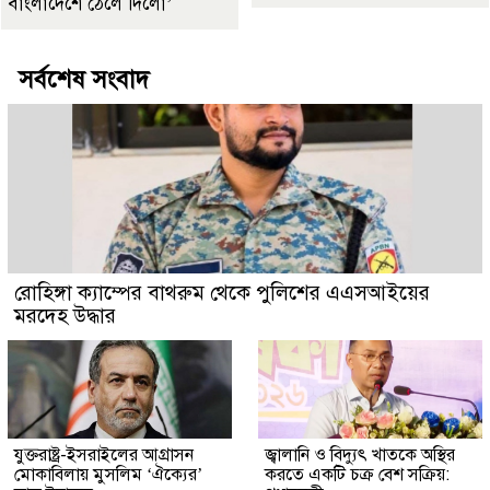
বাংলাদেশে ঠেলে দিলো’
সর্বশেষ সংবাদ
রোহিঙ্গা ক্যাম্পের বাথরুম থেকে পুলিশের এএসআইয়ের
মরদেহ উদ্ধার
যুক্তরাষ্ট্র-ইসরাইলের আগ্রাসন
জ্বালানি ও বিদ্যুৎ খাতকে অস্থির
মোকাবিলায় মুসলিম ‘ঐক্যের’
করতে একটি চক্র বেশ সক্রিয়: