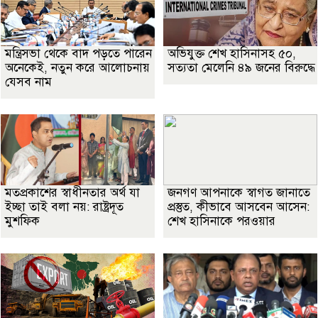
মন্ত্রিসভা থেকে বাদ পড়তে পারেন
অভিযুক্ত শেখ হাসিনাসহ ৫০,
অনেকেই, নতুন করে আলোচনায়
সত্যতা মেলেনি ৪৯ জনের বিরুদ্ধে
যেসব নাম
মতপ্রকাশের স্বাধীনতার অর্থ যা
জনগণ আপনাকে স্বাগত জানাতে
ইচ্ছা তাই বলা নয়: রাষ্ট্রদূত
প্রস্তুত, কীভাবে আসবেন আসেন:
মুশফিক
শেখ হাসিনাকে পরওয়ার