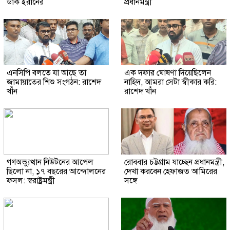
ডাক ইরানের
প্রধানমন্ত্রী
এনসিপি বলতে যা আছে তা
এক দফার ঘোষণা দিয়েছিলেন
জামায়াতের শিশু সংগঠন: রাশেদ
নাহিদ, আমরা সেটা স্বীকার করি:
খাঁন
রাশেদ খাঁন
গণঅভ্যুত্থান নিউটনের আপেল
রোববার চট্টগ্রাম যাচ্ছেন প্রধানমন্ত্রী,
ছিলো না, ১৭ বছরের আন্দোলনের
দেখা করবেন হেফাজত আমিরের
ফসল: স্বরাষ্ট্রমন্ত্রী
সঙ্গে