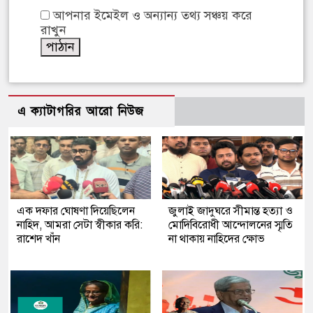
আপনার ইমেইল ও অন্যান্য তথ্য সঞ্চয় করে
রাখুন
এ ক্যাটাগরির আরো নিউজ
এক দফার ঘোষণা দিয়েছিলেন
জুলাই জাদুঘরে সীমান্ত হত্যা ও
নাহিদ, আমরা সেটা স্বীকার করি:
মোদিবিরোধী আন্দোলনের স্মৃতি
রাশেদ খাঁন
না থাকায় নাহিদের ক্ষোভ