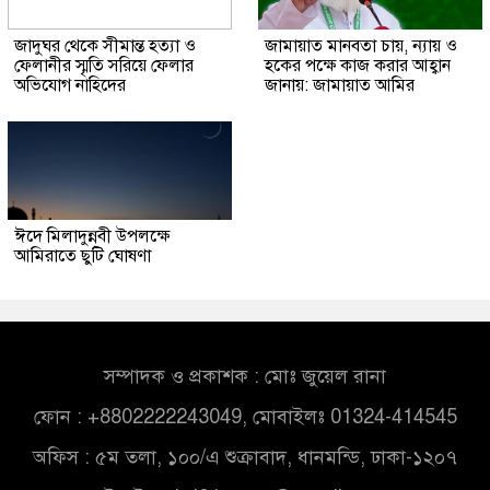
জাদুঘর থেকে সীমান্ত হত্যা ও
জামায়াত মানবতা চায়, ন্যায় ও
ফেলানীর স্মৃতি সরিয়ে ফেলার
হকের পক্ষে কাজ করার আহ্বান
অভিযোগ নাহিদের
জানায়: জামায়াত আমির
ঈদে মিলাদুন্নবী উপলক্ষে
আমিরাতে ছুটি ঘোষণা
সম্পাদক ও প্রকাশক : মোঃ জুয়েল রানা
ফোন : +8802222243049, মোবাইলঃ 01324-414545
অফিস : ৫ম তলা, ১০০/এ শুক্রাবাদ, ধানমন্ডি, ঢাকা-১২০৭