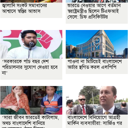
জ্বালানি সংকট সমাধানের
ভারতে নেওয়ার আগে বর্তমান
আশ্বাসে স্বস্তির আভাস
স্বরাষ্ট্রমন্ত্রীও ছিলেন টিএফআই
সেলে: চিফ প্রসিকিউটর
‘সরকারকে পাঁচ বছর দেশ
পাওনা না মিটিয়েই বাংলাদেশে
পরিচালনার সুযোগ দেওয়া হবে
অর্ডার স্থগিত করল এলপিপি
না’
‘সারা জীবন ভারতেই কাটালাম,
বাংলাদেশে বিনিয়োগে আগ্রহী
অথচ বাংলাদেশি বানিয়ে
মার্কিন ব্যবসায়ীরা: সার্জিও গর