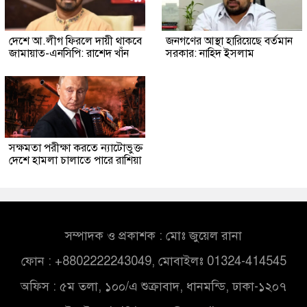
দেশে আ.লীগ ফিরলে দায়ী থাকবে
জনগণের আস্থা হারিয়েছে বর্তমান
জামায়াত-এনসিপি: রাশেদ খাঁন
সরকার: নাহিদ ইসলাম
সক্ষমতা পরীক্ষা করতে ন্যাটোভুক্ত
দেশে হামলা চালাতে পারে রাশিয়া
সম্পাদক ও প্রকাশক : মোঃ জুয়েল রানা
ফোন : +8802222243049, মোবাইলঃ 01324-414545
অফিস : ৫ম তলা, ১০০/এ শুক্রাবাদ, ধানমন্ডি, ঢাকা-১২০৭