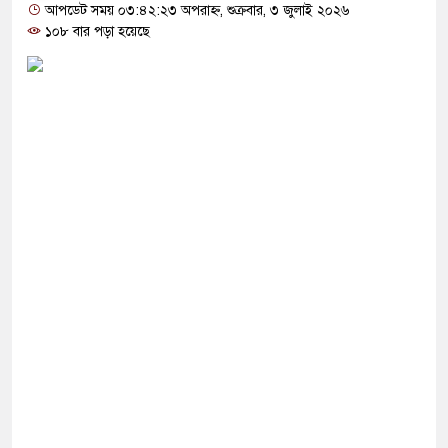
োগ দিলেন জামায়াত বহিষ্কাকৃত গাজী নজরুলের ১২
আপডেট সময় ০৩:৪২:২৩ অপরাহ্ন, শুক্রবার, ৩ জুলাই ২০২৬
১০৮ বার পড়া হয়েছে
 ফিরলে দায়ী থাকবে জামায়াত-এনসিপি: রাশেদ খাঁন
া হারিয়েছে বর্তমান সরকার: নাহিদ ইসলাম
ক্ষা করতে ন্যাটোভুক্ত দেশে হামলা চালাতে পারে রাশিয়া