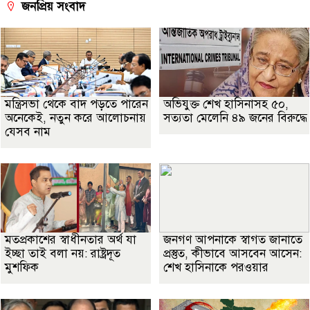
জনপ্রিয় সংবাদ
মন্ত্রিসভা থেকে বাদ পড়তে পারেন
অভিযুক্ত শেখ হাসিনাসহ ৫০,
অনেকেই, নতুন করে আলোচনায়
সত্যতা মেলেনি ৪৯ জনের বিরুদ্ধে
যেসব নাম
মতপ্রকাশের স্বাধীনতার অর্থ যা
জনগণ আপনাকে স্বাগত জানাতে
ইচ্ছা তাই বলা নয়: রাষ্ট্রদূত
প্রস্তুত, কীভাবে আসবেন আসেন:
মুশফিক
শেখ হাসিনাকে পরওয়ার