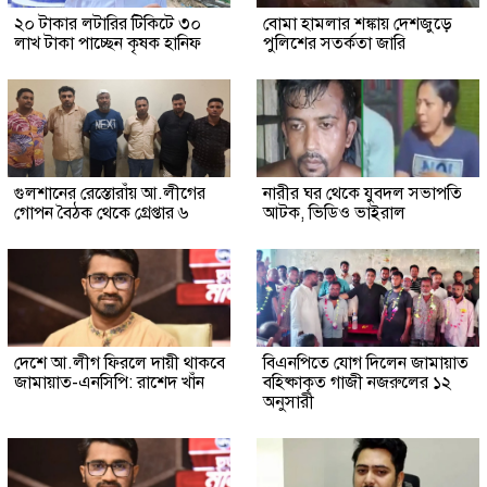
২০ টাকার লটারির টিকিটে ৩০
বোমা হামলার শঙ্কায় দেশজুড়ে
লাখ টাকা পাচ্ছেন কৃষক হানিফ
পুলিশের সতর্কতা জারি
গুলশানের রেস্তোরাঁয় আ.লীগের
নারীর ঘর থেকে যুবদল সভাপতি
গোপন বৈঠক থেকে গ্রেপ্তার ৬
আটক, ভিডিও ভাইরাল
দেশে আ.লীগ ফিরলে দায়ী থাকবে
বিএনপিতে যোগ দিলেন জামায়াত
জামায়াত-এনসিপি: রাশেদ খাঁন
বহিষ্কাকৃত গাজী নজরুলের ১২
অনুসারী