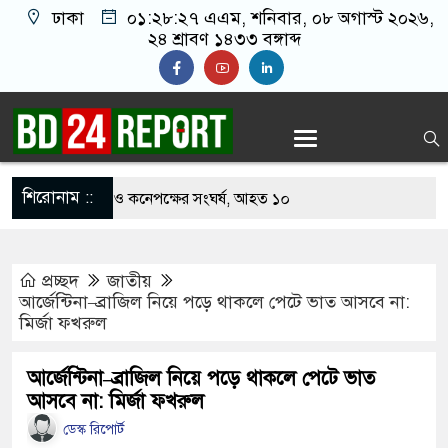
ঢাকা
০১:২৮:২৮ এএম
, শনিবার, ০৮ অগাস্ট ২০২৬,
২৪ শ্রাবণ ১৪৩৩ বঙ্গাব্দ
শিরোনাম ::
খাবার নিয়ে বর ও কনেপক্ষের সংঘর্ষ, আহত ১০
ারির টিকিটে ৩০ লাখ টাকা পাচ্ছেন কৃষক হানিফ
প্রচ্ছদ
জাতীয়
 শঙ্কায় দেশজুড়ে পুলিশের সতর্কতা জারি
আর্জেন্টিনা–ব্রাজিল নিয়ে পড়ে থাকলে পেটে ভাত আসবে না:
মির্জা ফখরুল
স্তোরাঁয় আ.লীগের গোপন বৈঠক থেকে গ্রেপ্তার ৬
েকে যুবদল সভাপতি আটক, ভিডিও ভাইরাল
আর্জেন্টিনা–ব্রাজিল নিয়ে পড়ে থাকলে পেটে ভাত
আসবে না: মির্জা ফখরুল
 ফিরলে দায়ী থাকবে জামায়াত-এনসিপি: রাশেদ খাঁন
ডেস্ক রিপোর্ট