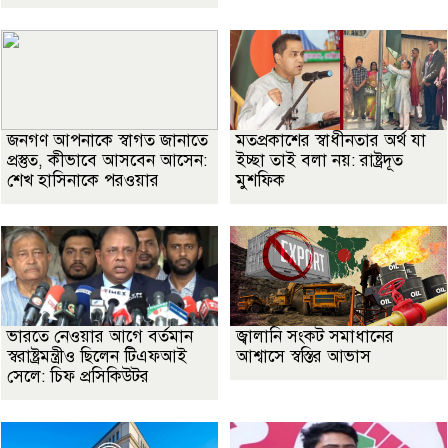
জনগণ আপনাকে স্বাগত জানাতে
মতপ্রকাশের স্বাধীনতার অর্থ যা
প্রস্তুত, কীভাবে আসবেন আসেন:
ইচ্ছা তাই বলা নয়: রাষ্ট্রদূত
শেখ হাসিনাকে পরওয়ার
মুশফিক
ভারতে নেওয়ার আগে বর্তমান
জ্বালানি সংকট সমাধানের
স্বরাষ্ট্রমন্ত্রীও ছিলেন টিএফআই
আশ্বাসে স্বস্তির আভাস
সেলে: চিফ প্রসিকিউটর