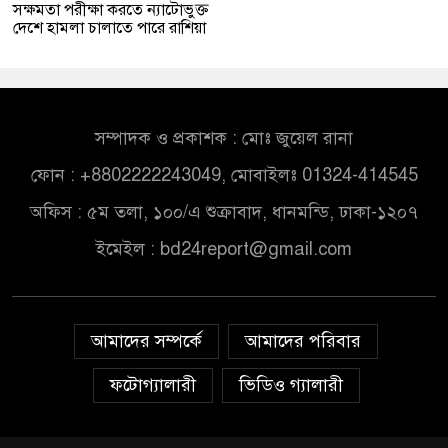
সক্ষমতা পরীক্ষা করতে ন্যাটোভুক্ত
দেশে হামলা চালাতে পারে রাশিয়া
সম্পাদক ও প্রকাশক : মোঃ জুয়েল রানা
ফোন : +8802222243049, মোবাইলঃ 01324-414545
অফিস : ৫ম তলা, ১০০/এ শুক্রাবাদ, ধানমন্ডি, ঢাকা-১২০৭
ইমেইল :
bd24report@gmail.com
আমাদের সম্পর্কে
আমাদের পরিবার
ফটোগ্যালারী
ভিডিও গ্যালারী