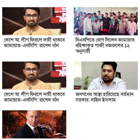
দেশে আ.লীগ ফিরলে দায়ী থাকবে
বিএনপিতে যোগ দিলেন জামায়াত
জামায়াত-এনসিপি: রাশেদ খাঁন
বহিষ্কাকৃত গাজী নজরুলের ১২
অনুসারী
দেশে আ.লীগ ফিরলে দায়ী থাকবে
জনগণের আস্থা হারিয়েছে বর্তমান
জামায়াত-এনসিপি: রাশেদ খাঁন
সরকার: নাহিদ ইসলাম