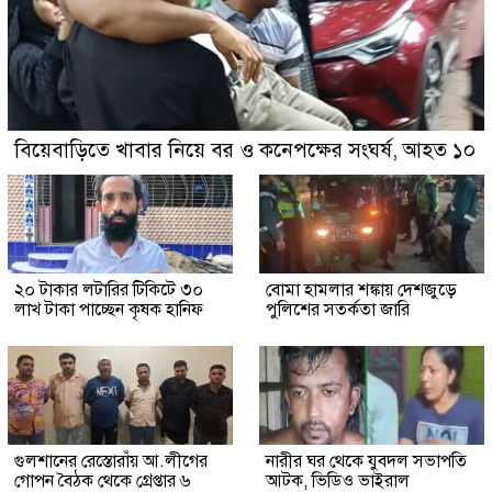
বিয়েবাড়িতে খাবার নিয়ে বর ও কনেপক্ষের সংঘর্ষ, আহত ১০
২০ টাকার লটারির টিকিটে ৩০
বোমা হামলার শঙ্কায় দেশজুড়ে
লাখ টাকা পাচ্ছেন কৃষক হানিফ
পুলিশের সতর্কতা জারি
গুলশানের রেস্তোরাঁয় আ.লীগের
নারীর ঘর থেকে যুবদল সভাপতি
গোপন বৈঠক থেকে গ্রেপ্তার ৬
আটক, ভিডিও ভাইরাল