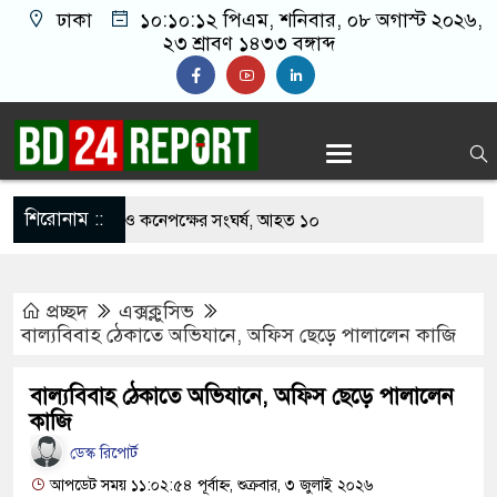
ঢাকা
১০:১০:১৩ পিএম
, শনিবার, ০৮ অগাস্ট ২০২৬,
২৩ শ্রাবণ ১৪৩৩ বঙ্গাব্দ
শিরোনাম ::
খাবার নিয়ে বর ও কনেপক্ষের সংঘর্ষ, আহত ১০
ারির টিকিটে ৩০ লাখ টাকা পাচ্ছেন কৃষক হানিফ
প্রচ্ছদ
এক্সক্লুসিভ
 শঙ্কায় দেশজুড়ে পুলিশের সতর্কতা জারি
বাল্যবিবাহ ঠেকাতে অভিযানে, অফিস ছেড়ে পালালেন কাজি
স্তোরাঁয় আ.লীগের গোপন বৈঠক থেকে গ্রেপ্তার ৬
বাল্যবিবাহ ঠেকাতে অভিযানে, অফিস ছেড়ে পালালেন
েকে যুবদল সভাপতি আটক, ভিডিও ভাইরাল
কাজি
ডেস্ক রিপোর্ট
 ফিরলে দায়ী থাকবে জামায়াত-এনসিপি: রাশেদ খাঁন
আপডেট সময় ১১:০২:৫৪ পূর্বাহ্ন, শুক্রবার, ৩ জুলাই ২০২৬