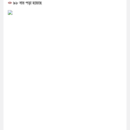
োগ দিলেন জামায়াত বহিষ্কাকৃত গাজী নজরুলের ১২
৯৮ বার পড়া হয়েছে
 ফিরলে দায়ী থাকবে জামায়াত-এনসিপি: রাশেদ খাঁন
া হারিয়েছে বর্তমান সরকার: নাহিদ ইসলাম
ক্ষা করতে ন্যাটোভুক্ত দেশে হামলা চালাতে পারে রাশিয়া