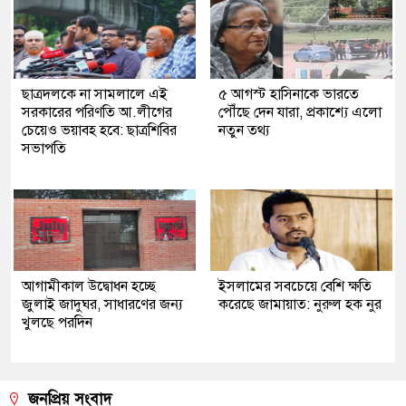
ছাত্রদলকে না সামলালে এই
৫ আগস্ট হাসিনাকে ভারতে
সরকারের পরিণতি আ.লীগের
পৌঁছে দেন যারা, প্রকাশ্যে এলো
চেয়েও ভয়াবহ হবে: ছাত্রশিবির
নতুন তথ্য
সভাপতি
আগামীকাল উদ্বোধন হচ্ছে
ইসলামের সবচেয়ে বেশি ক্ষতি
জুলাই জাদুঘর, সাধারণের জন্য
করেছে জামায়াত: নুরুল হক নুর
খুলছে পরদিন
জনপ্রিয় সংবাদ