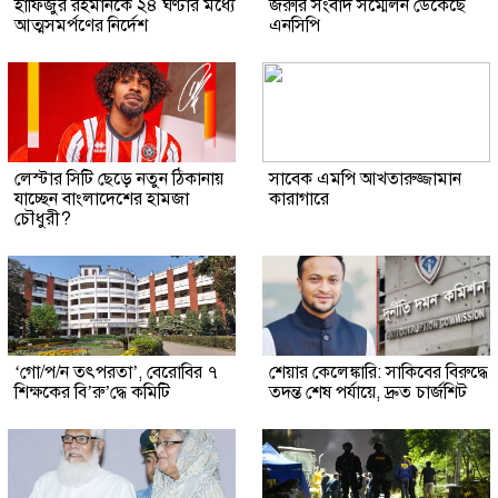
হাফিজুর রহমানকে ২৪ ঘণ্টার মধ্যে
জরুরি সংবাদ সম্মেলন ডেকেছে
আত্মসমর্পণের নির্দেশ
এনসিপি
লেস্টার সিটি ছেড়ে নতুন ঠিকানায়
সাবেক এমপি আখতারুজ্জামান
যাচ্ছেন বাংলাদেশের হামজা
কারাগারে
চৌধুরী?
‘গো/প/ন তৎপরতা’, বেরোবির ৭
শেয়ার কেলেঙ্কারি: সাকিবের বিরুদ্ধে
শিক্ষকের বি’রু’দ্ধে কমিটি
তদন্ত শেষ পর্যায়ে, দ্রুত চার্জশিট