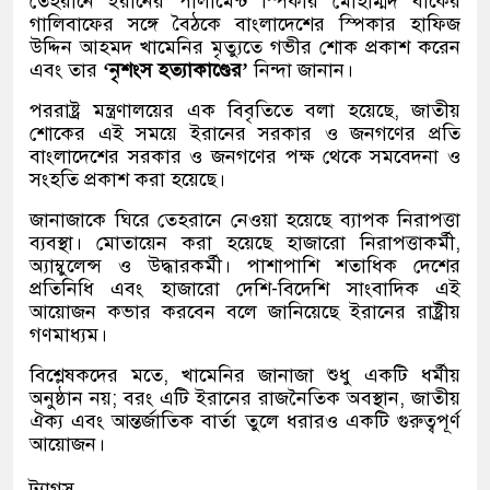
তেহরানে ইরানের পার্লামেন্ট স্পিকার মোহাম্মদ বাকের
গালিবাফের সঙ্গে বৈঠকে বাংলাদেশের স্পিকার হাফিজ
উদ্দিন আহমদ খামেনির মৃত্যুতে গভীর শোক প্রকাশ করেন
এবং তার
‘নৃশংস হত্যাকাণ্ডের’
নিন্দা জানান।
পররাষ্ট্র মন্ত্রণালয়ের এক বিবৃতিতে বলা হয়েছে, জাতীয়
শোকের এই সময়ে ইরানের সরকার ও জনগণের প্রতি
বাংলাদেশের সরকার ও জনগণের পক্ষ থেকে সমবেদনা ও
সংহতি প্রকাশ করা হয়েছে।
জানাজাকে ঘিরে তেহরানে নেওয়া হয়েছে ব্যাপক নিরাপত্তা
ব্যবস্থা। মোতায়েন করা হয়েছে হাজারো নিরাপত্তাকর্মী,
অ্যাম্বুলেন্স ও উদ্ধারকর্মী। পাশাপাশি শতাধিক দেশের
প্রতিনিধি এবং হাজারো দেশি-বিদেশি সাংবাদিক এই
আয়োজন কভার করবেন বলে জানিয়েছে ইরানের রাষ্ট্রীয়
গণমাধ্যম।
বিশ্লেষকদের মতে, খামেনির জানাজা শুধু একটি ধর্মীয়
অনুষ্ঠান নয়; বরং এটি ইরানের রাজনৈতিক অবস্থান, জাতীয়
ঐক্য এবং আন্তর্জাতিক বার্তা তুলে ধরারও একটি গুরুত্বপূর্ণ
আয়োজন।
ট্যাগস