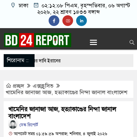
ঢাকা
০২:১২:০৯ পিএম
, বৃহস্পতিবার, ০৬ অগাস্ট
২০২৬, ২২ শ্রাবণ ১৪৩৩ বঙ্গাব্দ
শিরোনাম ::
ুপ্তচর গ্রেপ্তারের দাবি ইরানের
ানকে ২৪ ঘণ্টার মধ্যে আত্মসমর্পণের নির্দেশ
প্রচ্ছদ
এক্সক্লুসিভ
দ সম্মেলন ডেকেছে এনসিপি
খামেনির জানাজা আজ, হত্যাকাণ্ডের নিন্দা জানাল বাংলাদেশ
ি ছেড়ে নতুন ঠিকানায় যাচ্ছেন বাংলাদেশের হামজা
খামেনির জানাজা আজ, হত্যাকাণ্ডের নিন্দা জানাল
বাংলাদেশ
ডেস্ক রিপোর্ট
 আখতারুজ্জামান কারাগারে
আপডেট সময় ০১:৫৯:৫৯ অপরাহ্ন, শনিবার, ৪ জুলাই ২০২৬