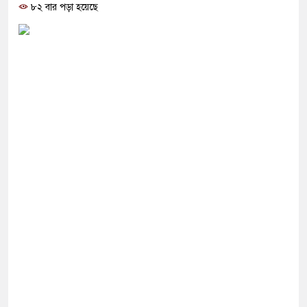
রতা’, বেরোবির ৭ শিক্ষকের বি’রু’দ্ধে কমিটি
৮২ বার পড়া হয়েছে
ারি: সাকিবের বিরুদ্ধে তদন্ত শেষ পর্যায়ে, দ্রুত চার্জশিট
লাইট কেন মিস করেছিলেন সালমান এফ রহমান?
 সংস্কার পরিকল্পনা ঘোষণা করলো যে দেশ
্গে বন্ধুত্ব কমাও, নইলে হামলা: ইরান