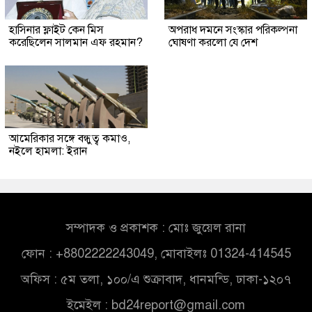
হাসিনার ফ্লাইট কেন মিস
অপরাধ দমনে সংস্কার পরিকল্পনা
করেছিলেন সালমান এফ রহমান?
ঘোষণা করলো যে দেশ
আমেরিকার সঙ্গে বন্ধুত্ব কমাও,
নইলে হামলা: ইরান
সম্পাদক ও প্রকাশক : মোঃ জুয়েল রানা
ফোন : +8802222243049, মোবাইলঃ 01324-414545
অফিস : ৫ম তলা, ১০০/এ শুক্রাবাদ, ধানমন্ডি, ঢাকা-১২০৭
ইমেইল :
bd24report@gmail.com