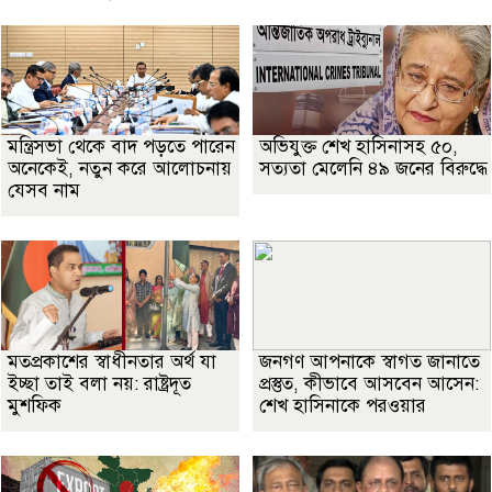
মন্ত্রিসভা থেকে বাদ পড়তে পারেন
অভিযুক্ত শেখ হাসিনাসহ ৫০,
অনেকেই, নতুন করে আলোচনায়
সত্যতা মেলেনি ৪৯ জনের বিরুদ্ধে
যেসব নাম
মতপ্রকাশের স্বাধীনতার অর্থ যা
জনগণ আপনাকে স্বাগত জানাতে
ইচ্ছা তাই বলা নয়: রাষ্ট্রদূত
প্রস্তুত, কীভাবে আসবেন আসেন:
মুশফিক
শেখ হাসিনাকে পরওয়ার