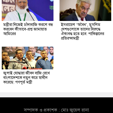
মন্ত্রীরা নিজেই চাঁদাবাজি করলে বন্ধ
ইসরায়েল ‘অবৈধ’, মুসলিম
করবেন কীভাবে-প্রশ্ন জামায়াত
দেশগুলোকে তাদের বিরুদ্ধে
আমিরের
ঐক্যবদ্ধ হতে হবে: পাকিস্তানের
প্রতিরক্ষামন্ত্রী
জুলাই যোদ্ধারা জীবন বাজি রেখে
বাংলাদেশকে নতুন করে স্বাধীন
করেছে: গণপূর্ত মন্ত্রী
সম্পাদক ও প্রকাশক : মোঃ জুয়েল রানা