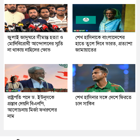
জুলাই জাদুঘরে সীমান্ত হত্যা ও
শেখ হাসিনাকে বাংলাদেশের
মোদিবিরোধী আন্দোলনের স্মৃতি
হাতে তুলে দিবে ভারত, প্রত্যাশা
না থাকায় নাহিদের ক্ষোভ
জামায়াতের
রাষ্ট্রপতি পদে ড. ইউনূসকে
শেখ হাসিনার সঙ্গে দেশে ফিরতে
প্রস্তাব দেয়নি বিএনপি,
চান সাকিব
আলোচনায় মির্জা ফখরুলের
নাম