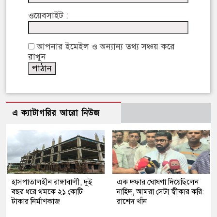
ওয়েবসাইট :
আপনার ইমেইল ও অন্যান্য তথ্য সঞ্চয় করে
রাখুন
এ ক্যাটাগরির আরো নিউজ
হাসপাতালহীন রাঙ্গাবালী, দুই
এক দফার ঘোষণা দিয়েছিলেন
বছর ধরে থমকে ২১ কোটি
নাহিদ, আমরা সেটা স্বীকার করি:
টাকার নির্মাণকাজ
রাশেদ খাঁন