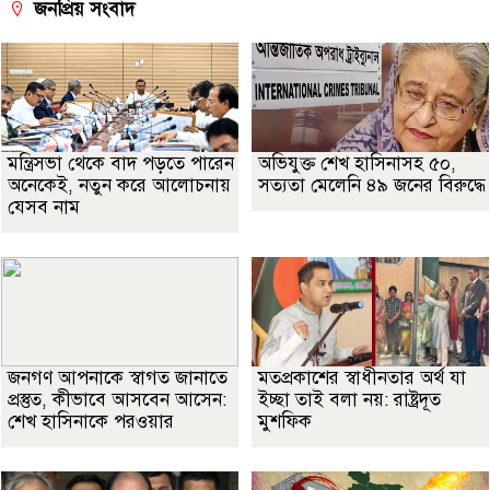
জনপ্রিয় সংবাদ
মন্ত্রিসভা থেকে বাদ পড়তে পারেন
অভিযুক্ত শেখ হাসিনাসহ ৫০,
অনেকেই, নতুন করে আলোচনায়
সত্যতা মেলেনি ৪৯ জনের বিরুদ্ধে
যেসব নাম
জনগণ আপনাকে স্বাগত জানাতে
মতপ্রকাশের স্বাধীনতার অর্থ যা
প্রস্তুত, কীভাবে আসবেন আসেন:
ইচ্ছা তাই বলা নয়: রাষ্ট্রদূত
শেখ হাসিনাকে পরওয়ার
মুশফিক