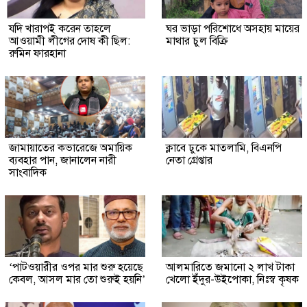
যদি খারাপই করেন তাহলে
ঘর ভাড়া পরিশোধে অসহায় মায়ের
আওয়ামী লীগের দোষ কী ছিল:
মাথার চুল বিক্রি
রুমিন ফারহানা
জামায়াতের কভারেজে অমায়িক
ক্লাবে ঢুকে মাতলামি, বিএনপি
ব্যবহার পান, জানালেন নারী
নেতা গ্রেপ্তার
সাংবাদিক
‘পাটওয়ারীর ওপর মার শুরু হয়েছে
আলমারিতে জমানো ২ লাখ টাকা
কেবল, আসল মার তো শুরুই হয়নি’
খেলো ইঁদুর-উইপোকা, নিঃস্ব কৃষক