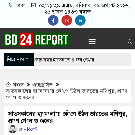
ঢাকা
০২:০১:৩০ এএম
, রবিবার, ০৯ অগাস্ট ২০২৬,
২৫ শ্রাবণ ১৪৩৩ বঙ্গাব্দ
শিরোনাম ::
নলাইন জুয়া খেলার সময় হাতেনাতে ৪ জন গ্রেপ্তার
 করেন তাহলে আওয়ামী লীগের দোষ কী ছিল: রুমিন
প্রচ্ছদ
এক্সক্লুসিভ
সাতসকালের হা’ম’লা’য় কেঁ’পে উঠল ভারতের মণিপুর, প্রা’ণ
গে’ল ৩ জনের
িশোধে অসহায় মায়ের মাথার চুল বিক্রি
কভারেজে অমায়িক ব্যবহার পান, জানালেন নারী
সাতসকালের হা’ম’লা’য় কেঁ’পে উঠল ভারতের মণিপুর,
প্রা’ণ গে’ল ৩ জনের
ডেস্ক রিপোর্ট