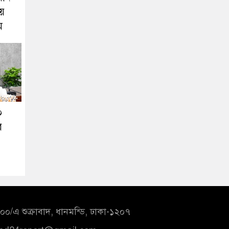
য়
ম
০
র
০/এ শুক্রাবাদ, ধানমন্ডি, ঢাকা-১২০৭