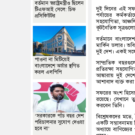
বর্তমান স্বরাষ্ট্রমন্ত্রীও ছিলেন
দুই দিনের এই সফরে
টিএফআই সেলে: চিফ
পর্যায়ের কর্মকর
প্রসিকিউটর
সহযোগিতা, আঞ্চলিক 
কূটনৈতিক সূত্রগুল
বর্তমানে বাংলাদে
মার্কিন ডলার। ভবি
দুই দেশ। একই সঙ্গ
পাওনা না মিটিয়েই
সাম্প্রতিক বছরগু
বাংলাদেশে অর্ডার স্থগিত
প্রতিরক্ষা সহয
করল এলপিপি
আঙ্কারায় দুই দেশে
আশাবাদ ব্যক্ত কর
সফরের অংশ হিসেবে ত
রয়েছে। সেখানে তুর
করবেন তিনি।
‘সরকারকে পাঁচ বছর দেশ
বিশ্লেষকদের মতে, 
পরিচালনার সুযোগ দেওয়া
একটি সম্ভাবনাময় ব
হবে না’
অধ্যায়ে বাণিজ্যে