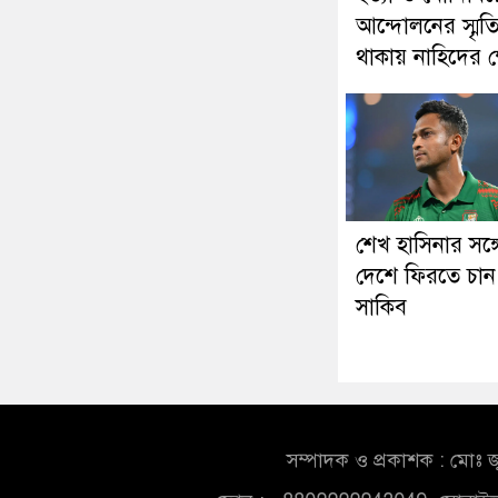
আন্দোলনের স্মৃতি
থাকায় নাহিদের ক
শেখ হাসিনার সঙ্গ
দেশে ফিরতে চান
সাকিব
সম্পাদক ও প্রকাশক : মোঃ জ