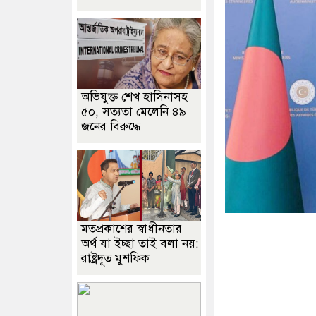
অভিযুক্ত শেখ হাসিনাসহ
৫০, সত্যতা মেলেনি ৪৯
জনের বিরুদ্ধে
মতপ্রকাশের স্বাধীনতার
অর্থ যা ইচ্ছা তাই বলা নয়:
রাষ্ট্রদূত মুশফিক