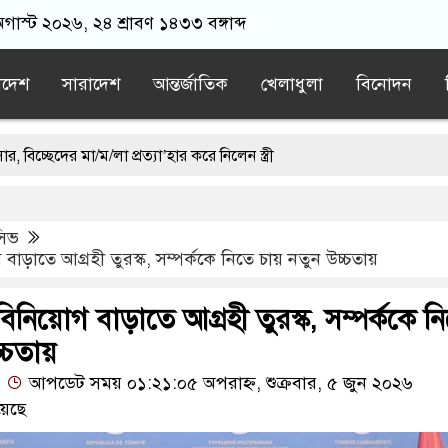
গাস্ট ২০২৬, ২৪ শ্রাবণ ১৪৩৩ বঙ্গাব্দ
াদেশ
সারাদেশ
আন্তর্জাতিক
খেলাধুলা
বিনোদন
ম/লা প্রত্যা’হার করে নিলেন স্ত্রী
নিয়ে যা জানালেন এএফএ সভাপতি
ুসিভ
ের মন্তব্য থেকে ইউ-টার্ন কঙ্গনা রনৌতের
বাড়াতে আগ্রহী তুরস্ক, সম্পর্ককে নিতে চায় নতুন উচ্চতায়
টোভুক্ত দেশে হামলা চালাতে পারে রাশিয়া
িনিয়োগ বাড়াতে আগ্রহী তুরস্ক, সম্পর্ককে ন
 সব রেকর্ড মুছে ফেলা: শফিকুল আলম
্চতায়
আপডেট সময় ০১:২১:০৫ অপরাহ্ন, শুক্রবার, ৫ জুন ২০২৬
য়েছে