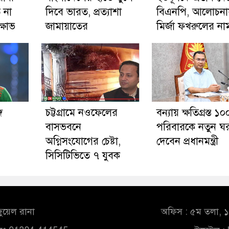
 না
দিবে ভারত, প্রত্যাশা
বিএনপি, আলোচনা
্ষোভ
জামায়াতের
মির্জা ফখরুলের না
ে
চট্টগ্রামে নওফেলের
বন্যায় ক্ষতিগ্রস্ত ১০
বাসভবনে
পরিবারকে নতুন ঘ
অগ্নিসংযোগের চেষ্টা,
দেবেন প্রধানমন্ত্রী
সিসিটিভিতে ৭ যুবক
ুয়েল রানা
অফিস : ৫ম তলা, ১০