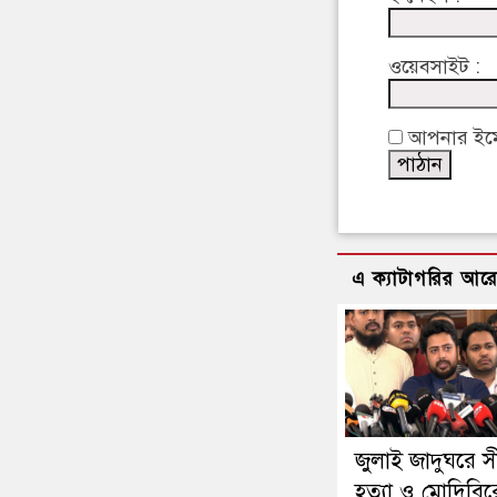
ওয়েবসাইট :
আপনার ইমেইল
এ ক্যাটাগরির আর
জুলাই জাদুঘরে সী
হত্যা ও মোদিবি