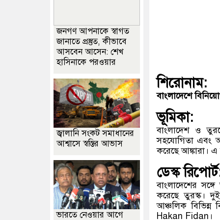
জনগণ আপনাকে স্বাগত
জানাতে প্রস্তুত, কীভাবে
আসবেন আসেন: শেখ
হাসিনাকে পরওয়ার
শিরোনাম:
বাংলাদেশে বিনিয়োগ
ভূমিকা:
বাংলাদেশ ও তুরস্ক
জ্বালানি সংকট সমাধানের
সহযোগিতা এবং আঞ্
আশ্বাসে স্বস্তির আভাস
করেছে আঙ্কারা। এ ল
ডেস্ক রিপোর্ট
বাংলাদেশের সঙ্গ
করেছে তুরস্ক। দু
আঞ্চলিক বিভিন্ন ব
ভারতে নেওয়ার আগে
Hakan Fidan।