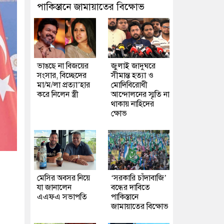
পাকিস্তানে জামায়াতের বিক্ষোভ
ভাঙছে না বিজয়ের
জুলাই জাদুঘরে
সংসার, বিচ্ছেদের
সীমান্ত হত্যা ও
মা/ম/লা প্রত্যা’হার
মোদিবিরোধী
করে নিলেন স্ত্রী
আন্দোলনের স্মৃতি না
থাকায় নাহিদের
ক্ষোভ
মেসির অবসর নিয়ে
‘সরকারি চাঁদাবাজি’
যা জানালেন
বন্ধের দাবিতে
এএফএ সভাপতি
পাকিস্তানে
জামায়াতের বিক্ষোভ