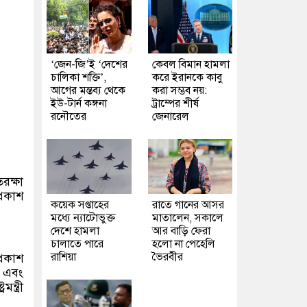
‘জেন-জি’ই ‘দেশের
কেবল বিমান হামলা
চালিকা শক্তি’,
করে ইরানকে কাবু
আগের মন্তব্য থেকে
করা সম্ভব নয়:
ইউ-টার্ন কঙ্গনা
ট্রাম্পের শীর্ষ
রনৌতের
জেনারেল
রক্ষা
্রকাশ
কয়েক সপ্তাহের
রাতে গানের আসর
মধ্যে ন্যাটোভুক্ত
মাতালেন, সকালে
দেশে হামলা
আর বাড়ি ফেরা
চালাতে পারে
হলো না পেহেলি
রাশিয়া
ভৈরবীর
্রকাশ
া এবং
্ত্রী