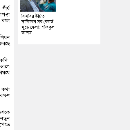
শীর্ষ
পত্তা
বিসিবির উচিত
ে বলে
সাকিবের সব রেকর্ড
মুছে ফেলা: শফিকুল
আলম
িলিয়ন
 করছে
কেনি।
 আগে
বিষয়ে
ও কথা
েক্ষণ
দেশকে
 নতুন
 পেতে