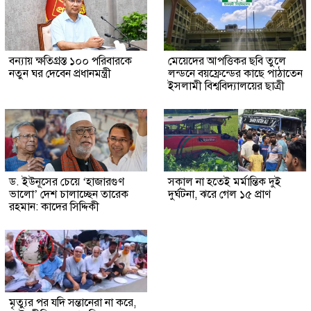
বন্যায় ক্ষতিগ্রস্ত ১০০ পরিবারকে
মেয়েদের আপত্তিকর ছবি তুলে
নতুন ঘর দেবেন প্রধানমন্ত্রী
লন্ডনে বয়ফ্রেন্ডের কাছে পাঠাতেন
ইসলামী বিশ্ববিদ্যালয়ের ছাত্রী
ড. ইউনূসের চেয়ে ‘হাজারগুণ
সকাল না হতেই মর্মান্তিক দুই
ভালো’ দেশ চালাচ্ছেন তারেক
দুর্ঘটনা, ঝরে গেল ১৫ প্রাণ
রহমান: কাদের সিদ্দিকী
মৃত্যুর পর যদি সন্তানেরা না করে,