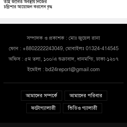
তাই জীবিত অবস্থায় নিজের
চল্লিশার আয়োজন করলেন বৃদ্ধ
সম্পাদক ও প্রকাশক : মোঃ জুয়েল রানা
ফোন : +8802222243049, মোবাইলঃ 01324-414545
অফিস : ৫ম তলা, ১০০/এ শুক্রাবাদ, ধানমন্ডি, ঢাকা-১২০৭
ইমেইল :
bd24report@gmail.com
আমাদের সম্পর্কে
আমাদের পরিবার
ফটোগ্যালারী
ভিডিও গ্যালারী