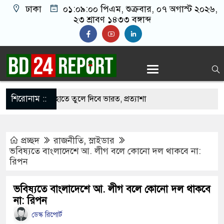
ঢাকা
০১:০৯:০১ পিএম
, শুক্রবার, ০৭ অগাস্ট ২০২৬,
২৩ শ্রাবণ ১৪৩৩ বঙ্গাব্দ
শিরোনাম ::
 বাংলাদেশের হাতে তুলে দিবে ভারত, প্রত্যাশা
প্রচ্ছদ
রাজনীতি
,
স্লাইডার
ে ড. ইউনূসকে প্রস্তাব দেয়নি বিএনপি, আলোচনায় মির্জা
ভবিষ্যতে বাংলাদেশে আ. লীগ বলে কোনো দল থাকবে না:
রিপন
সঙ্গে দেশে ফিরতে চান সাকিব
ভবিষ্যতে বাংলাদেশে আ. লীগ বলে কোনো দল থাকবে
না: রিপন
ফেলের বাসভবনে অগ্নিসংযোগের চেষ্টা, সিসিটিভিতে ৭
ডেস্ক রিপোর্ট