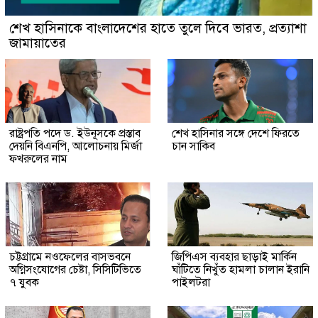
শেখ হাসিনাকে বাংলাদেশের হাতে তুলে দিবে ভারত, প্রত্যাশা
জামায়াতের
রাষ্ট্রপতি পদে ড. ইউনূসকে প্রস্তাব
শেখ হাসিনার সঙ্গে দেশে ফিরতে
দেয়নি বিএনপি, আলোচনায় মির্জা
চান সাকিব
ফখরুলের নাম
চট্টগ্রামে নওফেলের বাসভবনে
জিপিএস ব্যবহার ছাড়াই মার্কিন
অগ্নিসংযোগের চেষ্টা, সিসিটিভিতে
ঘাঁটিতে নিখুঁত হামলা চালান ইরানি
৭ যুবক
পাইলটরা