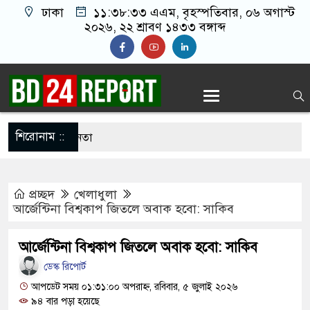
ঢাকা
১১:৩৮:৩৪ এএম
, বৃহস্পতিবার, ০৬ অগাস্ট
২০২৬, ২২ শ্রাবণ ১৪৩৩ বঙ্গাব্দ
শিরোনাম ::
ন বিএনপির ৬ নেতা
রগঞ্জে ফ্যামিলি কার্ড দেবেন প্রধানমন্ত্রী
প্রচ্ছদ
খেলাধুলা
ে নতুন বাহিনী, খসড়া আইন প্রকাশ
আর্জেন্টিনা বিশ্বকাপ জিতলে অবাক হবো: সাকিব
াইয়ে পুলিশকে পিটিয়ে র’ক্তা’ক্ত করা হয়েছে, সে দৃশ্য
আর্জেন্টিনা বিশ্বকাপ জিতলে অবাক হবো: সাকিব
ডেস্ক রিপোর্ট
প্রাইভেট ক্লিনিকে রোগী দেখছিলেন চিকিৎসক,
আপডেট সময় ০১:৩১:০০ অপরাহ্ন, রবিবার, ৫ জুলাই ২০২৬
৯৪ বার পড়া হয়েছে