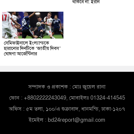
থাকবে না: ইরান
সেমিফাইনালে ইংল্যান্ডকে
হারানোর দিনটিকে ‘জাতীয় দিবস’
ঘোষণা আর্জেন্টিনার
সম্পাদক ও প্রকাশক : মোঃ জুয়েল রানা
ফোন : +8802222243049, মোবাইলঃ 01324-414545
অফিস : ৫ম তলা, ১০০/এ শুক্রাবাদ, ধানমন্ডি, ঢাকা-১২০৭
ইমেইল :
bd24report@gmail.com