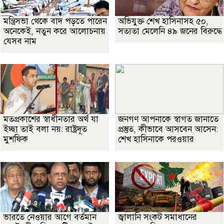
মন্ত্রিসভা থেকে বাদ পড়তে পারেন
অভিযুক্ত শেখ হাসিনাসহ ৫০,
অনেকেই, নতুন করে আলোচনায়
সত্যতা মেলেনি ৪৯ জনের বিরুদ্ধে
যেসব নাম
মতপ্রকাশের স্বাধীনতার অর্থ যা
জনগণ আপনাকে স্বাগত জানাতে
ইচ্ছা তাই বলা নয়: রাষ্ট্রদূত
প্রস্তুত, কীভাবে আসবেন আসেন:
মুশফিক
শেখ হাসিনাকে পরওয়ার
ভারতে নেওয়ার আগে বর্তমান
জ্বালানি সংকট সমাধানের