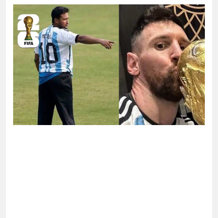
রখাস্তের নির্দেশ স্বাস্থ্যমন্ত্রীর
য়ারের দ্বন্দ্বে বন্ধুকে হত্যা, শিশু আইনে ২ জনের সাজা
ইসরাইল চূড়ান্ত বৈঠক, নজরে যুদ্ধবিরতি
ামায়াত জুলাই আন্দোলনে ছিল না: ফয়জুল করীম
র নতুন হামলা চালালে উপসাগরীয় দেশগুলোও নিরাপদ থাকবে
 ইংল্যান্ডকে হারানোর দিনটিকে ‘জাতীয় দিবস’ ঘোষণা