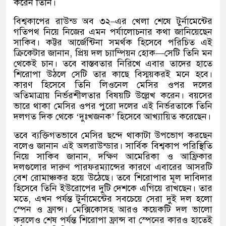
করেন তিনি।
বিশ্বকাপের রাউন্ড অব ৩২
–
এর খেলা শেষে টুর্নামেন্টের
গতিপথ নিয়ে নিজের এমন পর্যালোচনার কথা জানিয়েছেন
সাকিব। কট্টর আর্জেন্টিনা সমর্থক হিসেবে পরিচিত এই
ক্রিকেটার জানান
,
প্রিয় দল চ্যাম্পিয়ন হোক
—
সেটি তিনি মন
থেকেই চান। তবে বাস্তবতার নিরিখে এবার তাদের হাতে
শিরোপা উঠলে সেটি তার কাছে বিস্ময়করই মনে হবে।
কারণ হিসেবে তিনি লিওনেল মেসির ওপর দলের
অতিমাত্রায় নির্ভরশীলতার বিষয়টি উল্লেখ করেন। বয়সের
ভারে থাকা মেসির ওপর পুরো দলের এই নির্ভরতাকে তিনি
দলগত দিক থেকে
‘
দুঃখজনক
’
হিসেবে আখ্যায়িত করেছেন।
তবে ব্যক্তিগতভাবে মেসির ছন্দে থাকাটা উপভোগ করছেন
বলেও জানান এই অলরাউন্ডার। সার্বিক বিশ্বকাপ পরিস্থিতি
নিয়ে সাকিব জানান
,
দক্ষিণ আমেরিকা ও আফ্রিকার
দলগুলোর দারুণ পারফরম্যান্সের কারণে এবারের আসরটি
বেশ রোমাঞ্চকর হয়ে উঠেছে। তবে শিরোপার মূল দাবিদার
হিসেবে তিনি ইউরোপের দুটি দেশকে এগিয়ে রাখছেন। তার
মতে
,
এখন পর্যন্ত টুর্নামেন্টের সবচেয়ে সেরা দুই দল হলো
স্পেন ও ফ্রান্স। মেক্সিকোসহ আরও কয়েকটি দল ভালো
করলেও শেষ পর্যন্ত শিরোপা ফ্রান্স বা স্পেনের কারও হাতেই