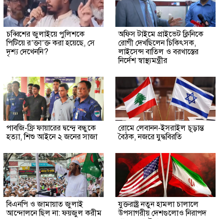
চব্বিশের জুলাইয়ে পুলিশকে
অফিস টাইমে প্রাইভেট ক্লিনিকে
পিটিয়ে র’ক্তা’ক্ত করা হয়েছে, সে
রোগী দেখছিলেন চিকিৎসক,
দৃশ্য দেখেননি?
লাইসেন্স বাতিল ও বরখাস্তের
নির্দেশ স্বাস্থ্যমন্ত্রীর
পাবজি-ফ্রি ফায়ারের দ্বন্দ্বে বন্ধুকে
রোমে লেবানন-ইসরাইল চূড়ান্ত
হত্যা, শিশু আইনে ২ জনের সাজা
বৈঠক, নজরে যুদ্ধবিরতি
বিএনপি ও জামায়াত জুলাই
যুক্তরাষ্ট্র নতুন হামলা চালালে
আন্দোলনে ছিল না: ফয়জুল করীম
উপসাগরীয় দেশগুলোও নিরাপদ