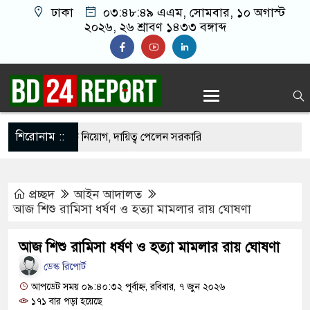
ঢাকা
০৩:৪৮:৫০ এএম
, সোমবার, ১০ অগাস্ট
২০২৬, ২৬ শ্রাবণ ১৪৩৩ বঙ্গাব্দ
শিরোনাম ::
রিষদে প্রশাসক নিয়োগ, দায়িত্ব পেলেন সরকারি
প্রচ্ছদ
আইন আদালত
এক লরি চাপা দিলো কয়েকটি গাড়িকে, নিহত ২
আজ শিশু রামিসা ধর্ষণ ও হত্যা মামলার রায় ঘোষণা
াই না, আমরা চাই সরকার যেন ফ্যাসিস্ট হয়ে না ওঠে:
আজ শিশু রামিসা ধর্ষণ ও হত্যা মামলার রায় ঘোষণা
ডেস্ক রিপোর্ট
বয়সেই রাষ্ট্রক্ষমতা দখলে ব্যাকুল: মুক্তিযুদ্ধ মন্ত্রী
আপডেট সময় ০৯:৪০:৩২ পূর্বাহ্ন, রবিবার, ৭ জুন ২০২৬
১৭১ বার পড়া হয়েছে