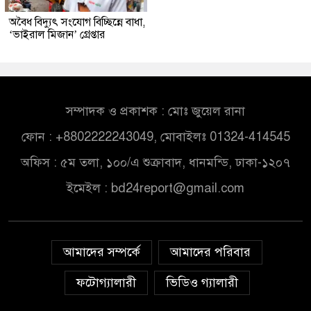
অবৈধ বিদ্যুৎ সংযোগ বিচ্ছিন্নে বাধা,
‘ভাইরাল মিজান’ গ্রেপ্তার
সম্পাদক ও প্রকাশক : মোঃ জুয়েল রানা
ফোন : +8802222243049, মোবাইলঃ 01324-414545
অফিস : ৫ম তলা, ১০০/এ শুক্রাবাদ, ধানমন্ডি, ঢাকা-১২০৭
ইমেইল :
bd24report@gmail.com
আমাদের সম্পর্কে
আমাদের পরিবার
ফটোগ্যালারী
ভিডিও গ্যালারী