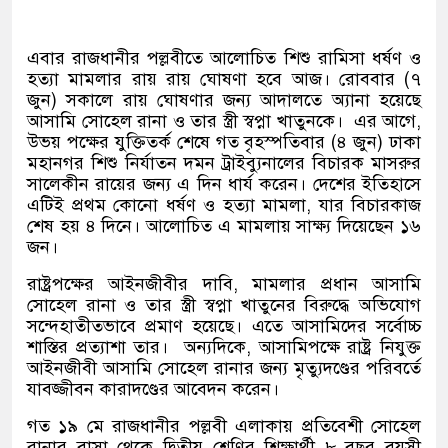
এবার রাজধানীর পল্লবীতে আলোচিত শিশু রামিসা ধর্ষণ ও
হত্যা মামলার রায় রায় ঘোষণা হবে আজ। রোববার
(
৭
জুন
)
সকালে রায় ঘোষণার জন্য আদালতে অ্যানা হয়েছে
আসামি সোহেল রানা ও তার স্ত্রী স্বপ্না খাতুনকে।
এর আগে
,
উভয় পক্ষের যুক্তিতর্ক শেষে গত বৃহস্পতিবার
(
৪ জুন
)
ঢাকা
মহানগর শিশু নির্যাতন দমন ট্রাইব্যুনালের বিচারক মাসরুর
সালেকীন রায়ের জন্য এ দিন ধার্য করেন। দেশের ইতিহাসে
এটিই প্রথম কোনো ধর্ষণ ও হত্যা মামলা
,
যার বিচারকাজ
শেষ হয় ৪ দিনে। আলোচিত এ মামলায় সাক্ষ্য দিয়েছেন ১৬
জন।
রাষ্ট্রপক্ষের আইনজীবীর দাবি
,
মামলার প্রধান আসামি
সোহেল রানা ও তার স্ত্রী স্বপ্না খাতুনের বিরুদ্ধে অভিযোগ
সন্দেহাতীতভাবে প্রমাণ হয়েছে। এতে আসামিদের সর্বোচ্চ
শাস্তির প্রত্যাশা তার।
অন্যদিকে
,
আসামিপক্ষে রাষ্ট্র নিযুক্ত
আইনজীবী আসামি সোহেল রানার জন্য মৃত্যুদণ্ডের পরিবর্তে
যাবজ্জীবন কারাদণ্ডের আবেদন করেন।
গত ১৯ মে রাজধানীর পল্লবী এলাকায় প্রতিবেশী সোহেল
রানার বাসা থেকে দ্বিতীয় শ্রেণির শিক্ষার্থী ৮ বছর বয়সী