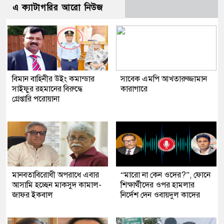
এ ক্যাটাগরির আরো নিউজ
বিমান বাহিনীর উইং কমান্ডার
সাবেক এমপি আখতারুজ্জামান
সাইফুর রহমানের বিরুদ্ধে
কারাগারে
গ্রেপ্তারি পরোয়ানা
মানবতাবিরোধী অপরাধে এবার
“মারো না কেন ওদের?”, ফোনে
আসামি হচ্ছেন মাকসুদ কামাল-
শিক্ষার্থীদের ওপর হামলার
জাফর ইকবাল
নির্দেশ দেন ওবায়দুল কাদের