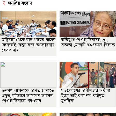
জনপ্রিয় সংবাদ
মন্ত্রিসভা থেকে বাদ পড়তে পারেন
অভিযুক্ত শেখ হাসিনাসহ ৫০,
অনেকেই, নতুন করে আলোচনায়
সত্যতা মেলেনি ৪৯ জনের বিরুদ্ধে
যেসব নাম
জনগণ আপনাকে স্বাগত জানাতে
মতপ্রকাশের স্বাধীনতার অর্থ যা
প্রস্তুত, কীভাবে আসবেন আসেন:
ইচ্ছা তাই বলা নয়: রাষ্ট্রদূত
শেখ হাসিনাকে পরওয়ার
মুশফিক