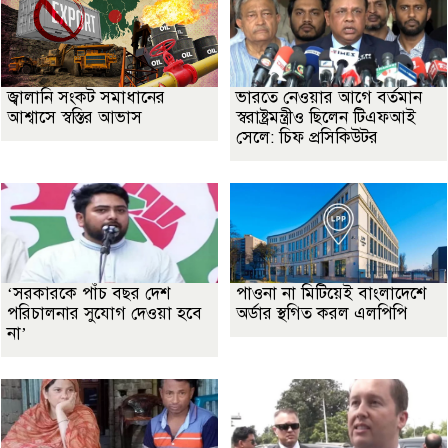
জ্বালানি সংকট সমাধানের
ভারতে নেওয়ার আগে বর্তমান
আশ্বাসে স্বস্তির আভাস
স্বরাষ্ট্রমন্ত্রীও ছিলেন টিএফআই
সেলে: চিফ প্রসিকিউটর
‘সরকারকে পাঁচ বছর দেশ
পাওনা না মিটিয়েই বাংলাদেশে
পরিচালনার সুযোগ দেওয়া হবে
অর্ডার স্থগিত করল এলপিপি
না’