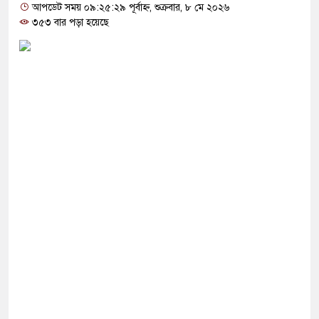
র ৫ ভবিষ্যদ্বাণী, মিলে গেছে ২টি
আপডেট সময় ০৯:২৫:২৯ পূর্বাহ্ন, শুক্রবার, ৮ মে ২০২৬
৩৫৩ বার পড়া হয়েছে
ল প্রকাশ কাল, দেখবেন যেভাবে
র পথে প্রধানমন্ত্রী
 যাওয়ায়’ উৎপাদন বাড়ানোর নির্দেশ যুক্তরাষ্ট্রের