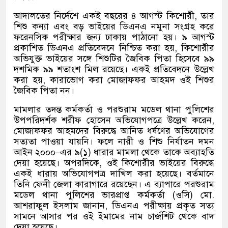
আদালতের নির্দেশে একই বছরের ৪ আগস্ট কিশোরী
,
তার
শিশু কন্যা এবং বড় ভাইয়ের ডিএনএ নমুনা সংগ্রহ করে
ফরেনসিক পরীক্ষার জন্য ঢাকায় পাঠানো হয়। ৯ আগস্ট
প্রকাশিত ডিএনএ প্রতিবেদনে নিশ্চিত করা হয়
,
কিশোরীর
অভিযুক্ত ভাইয়ের সঙ্গে শিশুটির জৈবিক পিতা হিসেবে ৯৯
দশমিক ৯৯ শতাংশ মিল রয়েছে। একই প্রতিবেদনে উল্লেখ
করা হয়
,
কারাভোগ করা মোজাফফর আহমদ ওই শিশুর
জৈবিক পিতা নন।
মামলার তদন্ত কর্মকর্তা ও পরশুরাম মডেল থানা পুলিশের
উপপরিদর্শক শরীফ হোসেন অভিযোগপত্রে উল্লেখ করেন
,
মোজাফফর আহমদের বিরুদ্ধে আনিত ধর্ষণের অভিযোগের
সত্যতা পাওয়া যায়নি। ফলে নারী ও শিশু নির্যাতন দমন
আইন ২০০০
–
এর ৯
(
১
)
ধারার মামলা থেকে তাকে অব্যাহতি
দেয়া হয়েছে। অপরদিকে
,
ওই কিশোরীর ভাইয়ের বিরুদ্ধে
একই ধারায় অভিযোগপত্র দাখিল করা হয়েছে। বর্তমানে
তিনি ফেনী জেলা কারাগারে রয়েছেন। এ ব্যাপারে পরশুরাম
মডেল থানা পুলিশের ভারপ্রাপ্ত কর্মকর্তা
(
ওসি
)
মো
.
আশরাফুল ইসলাম জানান
,
ডিএনএ পরীক্ষায় প্রকৃত সত্য
সামনে আসার পর ওই ইমামের নাম চার্জশিট থেকে বাদ
দেয়া হয়েছে।