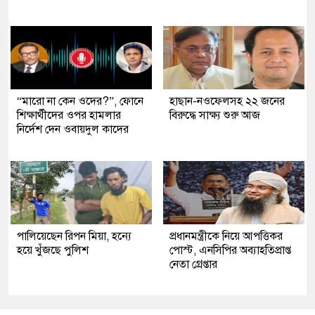
“মারো না কেন ওদের?”, ফোনে
হাছান-নওফেলসহ ২২ জনের
শিক্ষার্থীদের ওপর হামলার
বিরুদ্ধে সাক্ষ্য শুরু আজ
নির্দেশ দেন ওবায়দুল কাদের
পালিয়েছেন রিপন মিয়া, হন্যে
প্রধানমন্ত্রীকে নিয়ে আপত্তিকর
হয়ে খুঁজছে পুলিশ
পোস্ট, এনসিপির অব্যাহতিপ্রাপ্ত
নেতা গ্রেপ্তার