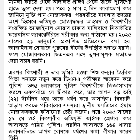
মামলা করতে গেলে আদালত প্রাঙ্গণ থেকে তাকে পুলিশের
হাতে তুলে দেয়া হয়। পরে ১ মাস ২ দিন কারাভোগ করে
জামিনে মুক্তি পান মোজাফফর। পরবর্তীতে মামলার তদন্তের
অংশ হিসেবে অভিযুক্ত মোজাফফর আহমদ ও কিশোরীর
সংরক্ষিত ভ্যাজাইনাল সোয়াব ঢাকার মালিবাগে সিআইডির
ফরেনসিক ল্যাবরেটরিতে পরীক্ষার জন্য পাঠানো হয়। ২০২৫
সালের ২১ জানুয়ারি প্রকাশিত প্রতিবেদনে বলা হয়
,
ভ্যাজাইনাল সোয়াবে পুরুষের বীর্যের উপস্থিতি শনাক্ত হয়নি।
ফলে মোজাফফরের ডিএনএর সঙ্গে তুলনামূলক মতামত
দেয়া সম্ভব হয়নি।
এরপর কিশোরী ও তার ভূমিষ্ঠ হওয়া শিশু কন্যার জৈবিক
পিতা শনাক্তে নতুন করে ডিএনএ পরীক্ষার আবেদন করে
পুলিশ। তদন্ত চলাকালে পুলিশ কিশোরীকে জিজ্ঞাসাবাদ
করলে একপর্যায়ে সে স্বীকার করে
,
তার আপন বড় ভাই
(
২২
)
দীর্ঘদিন ধরে তাকে ধর্ষণ করে আসছিল। বিষয়টি
আড়াল করতে পরিবারের সদস্যরা স্থানীয় মসজিদের ইমাম
মোজাফফরকে ফাঁসানোর চেষ্টা করেন। পরে ২০২৫ সালের
১৯ মে ওই কিশোরীর অভিযুক্ত ভাইকে গ্রেপ্তার করে
আদালতে পাঠায় পুলিশ। পরদিন আদালতে ১৬৪ ধারায়
জবানবন্দিতে আপন বোনকে ধর্ষণের কথা স্বীকার করেন
তিনি।