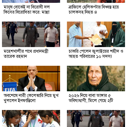
মানুষ বোঝেই না বিরোধী দল
ব্রাজিলে হেলিকপ্টার বিধ্বস্ত হয়ে
কিসের বিরোধিতা করে: মান্না
চালকসহ নিহত ৪
মহেশখালীর পথে প্রধানমন্ত্রী
চাকরি পেলেন জুলাইয়ের শহীদ ও
তারেক রহমান
আহত পরিবারের ১০ সদস্য
অবশেষে নারী কেলেঙ্কারি নিয়ে মুখ
২০২৬ নিয়ে বাবা ভাঙ্গার ৫
খুললেন ইনফান্তিনো
ভবিষ্যদ্বাণী, মিলে গেছে ২টি