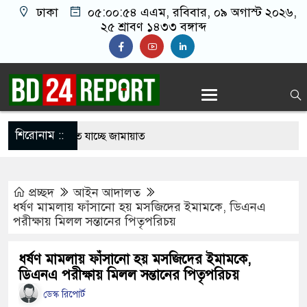
ঢাকা
০৫:০০:৫৫ এএম
, রবিবার, ০৯ অগাস্ট ২০২৬,
২৫ শ্রাবণ ১৪৩৩ বঙ্গাব্দ
শিরোনাম ::
 ইতিহাস গড়তে যাচ্ছে জামায়াত
ী দল কিসের বিরোধিতা করে: মান্না
প্রচ্ছদ
আইন আদালত
িধ্বস্ত হয়ে চালকসহ নিহত ৪
ধর্ষণ মামলায় ফাঁসানো হয় মসজিদের ইমামকে, ডিএনএ
পরীক্ষায় মিলল সন্তানের পিতৃপরিচয়
মন্ত্রী তারেক রহমান
ের শহীদ ও আহত পরিবারের ১০ সদস্য
ধর্ষণ মামলায় ফাঁসানো হয় মসজিদের ইমামকে,
ডিএনএ পরীক্ষায় মিলল সন্তানের পিতৃপরিচয়
রি নিয়ে মুখ খুললেন ইনফান্তিনো
ডেস্ক রিপোর্ট