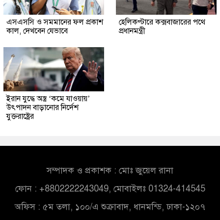
এসএসসি ও সমমানের ফল প্রকাশ
হেলিকপ্টারে কক্সবাজারের পথে
কাল, দেখবেন যেভাবে
প্রধানমন্ত্রী
ইরান যুদ্ধে অস্ত্র ‘কমে যাওয়ায়’
উৎপাদন বাড়ানোর নির্দেশ
যুক্তরাষ্ট্রের
সম্পাদক ও প্রকাশক : মোঃ জুয়েল রানা
ফোন : +8802222243049, মোবাইলঃ 01324-414545
অফিস : ৫ম তলা, ১০০/এ শুক্রাবাদ, ধানমন্ডি, ঢাকা-১২০৭