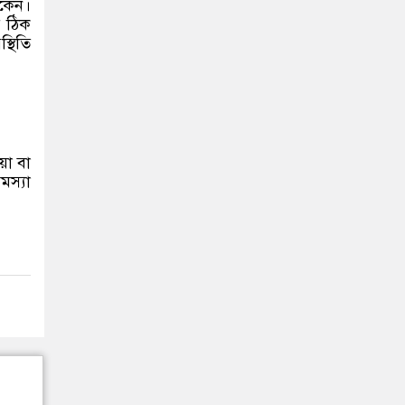
াকেন।
র ঠিক
্থিতি
য়া বা
মস্যা