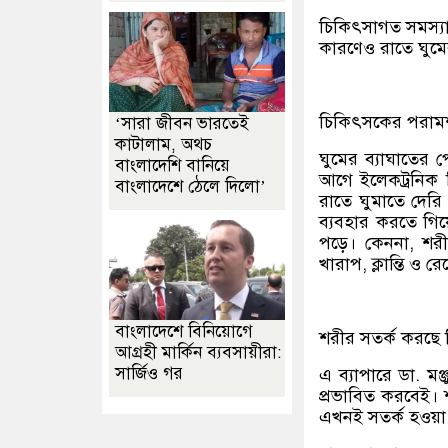
চিকিৎসাগত সমস্যা: 
কারণেও রাতে ঘুমের
চিকিৎসকের পরামর্
‘সারা জীবন ভারতেই
কাটালাম, অথচ
ঘুমের ব্যাঘাতের
বাংলাদেশি বানিয়ে
আগে ইলেকট্রনিক 
বাংলাদেশে ঠেলে দিলো’
রাতে ঘুমাতে দের
ব্যবহার করতে গিয়
পড়ে। কেননা, শরীর
খারাপ, ক্লান্তি ও 
বাংলাদেশে বিনিয়োগে
শরীর সতর্ক করছে 
আগ্রহী মার্কিন ব্যবসায়ীরা:
সার্জিও গর
এ ব্যাপারে ডা. ম
প্রভাবিত করবেই। 
এখনই সতর্ক হওয়া 