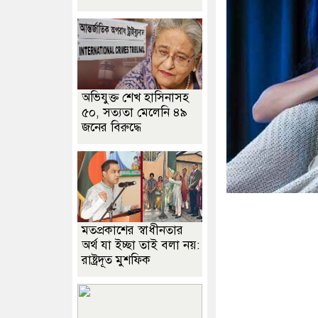
অভিযুক্ত শেখ হাসিনাসহ
৫০, সত্যতা মেলেনি ৪৯
জনের বিরুদ্ধে
মতপ্রকাশের স্বাধীনতার
অর্থ যা ইচ্ছা তাই বলা নয়:
রাষ্ট্রদূত মুশফিক