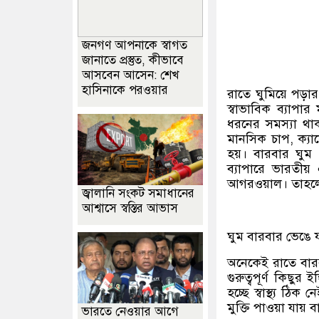
জনগণ আপনাকে স্বাগত
জানাতে প্রস্তুত, কীভাবে
আসবেন আসেন: শেখ
হাসিনাকে পরওয়ার
রাতে ঘুমিয়ে পড়ার
স্বাভাবিক ব্যাপা
ধরনের সমস্যা থা
মানসিক চাপ, ক্যা
হয়। বারবার ঘুম
ব্যাপারে ভারতীয় 
আগরওয়াল। তাহলে
জ্বালানি সংকট সমাধানের
আশ্বাসে স্বস্তির আভাস
ঘুম বারবার ভেঙে 
অনেকেই রাতে বার
গুরুত্বপূর্ণ কিছু
হচ্ছে স্বাস্থ্য ঠ
মুক্তি পাওয়া যায় 
ভারতে নেওয়ার আগে