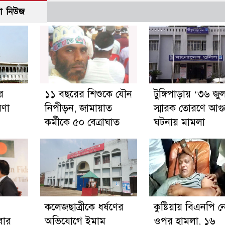
ো নিউজ
ের
১১ বছরের শিশুকে যৌন
টুঙ্গিপাড়ায় ‘৩৬ জু
ষণা
নিপীড়ন, জামায়াত
স্মারক তোরণে আগ
কর্মীকে ৫০ বেত্রাঘাত
ঘটনায় মামলা
কলেজছাত্রীকে ধর্ষণের
কুষ্টিয়ায় বিএনপি 
বার
অভিযোগে ইমাম
ওপর হামলা, ১৬