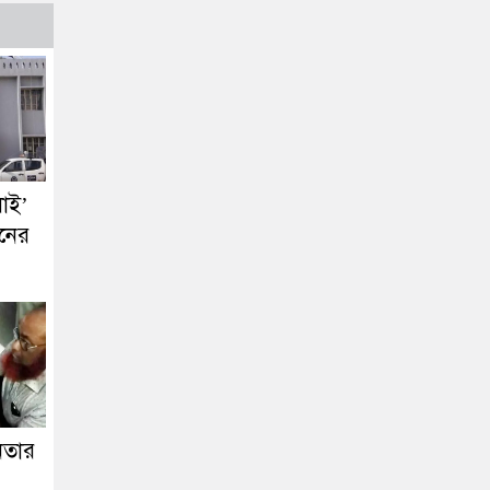
লাই’
ুনের
নেতার