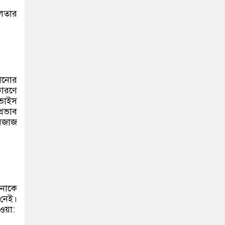
িলতার
মানোর
কারণে
িভাইস
্রভাব
মেজাজ
পনাকে
 নেই।
ওয়া: