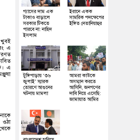
গ্যাসের দাম এক
ইরানে একক
টাকাও বাড়ালে
সামরিক পদক্ষেপের
সরকার টিকতে
ইঙ্গিত নেতানিয়াহুর
পারবে না: নাহিদ
ইসলাম
 খুবই
বরং এ
ধারণত
ভাবিত
ে। এ
্জুষা
টুঙ্গিপাড়ায় ‘৩৬
আমরা কাউকে
জুলাই’ স্মারক
অসম্মান করতে
তোরণে আগুনের
আসিনি, জনগণের
ঘটনায় মামলা
দাবি নিয়ে এসেছি:
জামায়াত আমির
পনাকে
ে ওঠা
 থেকে
বাংলাদেশ হারিয়ে