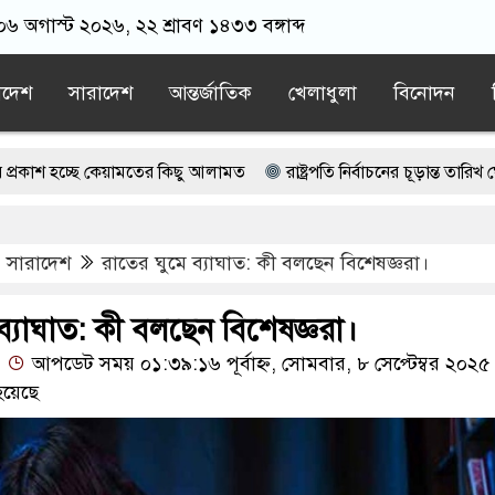
 ০৬ অগাস্ট ২০২৬, ২২ শ্রাবণ ১৪৩৩ বঙ্গাব্দ
াদেশ
সারাদেশ
আন্তর্জাতিক
খেলাধুলা
বিনোদন
 কেয়ামতের কিছু আলামত
রাষ্ট্রপতি নির্বাচনের চূড়ান্ত তারিখ ঘোষণা
য় পক্ষের ভূমিকা দেখছেন বিশ্লেষকরা
,
সারাদেশ
রাতের ঘুমে ব্যাঘাত: কী বলছেন বিশেষজ্ঞরা।
পদক্ষেপের ইঙ্গিত নেতানিয়াহুর
আসিনি, জনগণের দাবি নিয়ে এসেছি: জামায়াত আমির
ব্যাঘাত: কী বলছেন বিশেষজ্ঞরা।
আপডেট সময় ০১:৩৯:১৬ পূর্বাহ্ন, সোমবার, ৮ সেপ্টেম্বর ২০২৫
হয়েছে