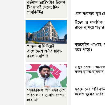
বর্তমান স্বরাষ্ট্রমন্ত্রীও ছিলেন
টিএফআই সেলে: চিফ
প্রসিকিউটর
কেন বারবার ঘুম ভ
উদ্বেগ ও মানসিক 
রাতে ঘুমিয়ে পড়ার
ক্যাফেইন খাওয়া: 
পাওনা না মিটিয়েই
হতে পারে।
বাংলাদেশে অর্ডার স্থগিত
করল এলপিপি
ওষুধ সেবন: অনেক স
ফলে রাতে বারবার 
হরমোনের পরিবর্
‘সরকারকে পাঁচ বছর দেশ
হলেও ঘুমের ওপর ব
পরিচালনার সুযোগ দেওয়া
হবে না’