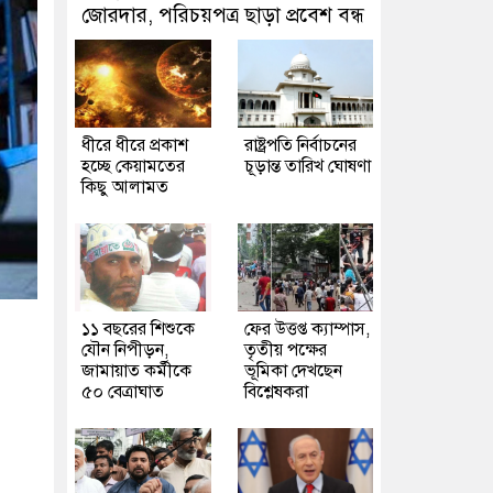
জোরদার, পরিচয়পত্র ছাড়া প্রবেশ বন্ধ
ধীরে ধীরে প্রকাশ
রাষ্ট্রপতি নির্বাচনের
হচ্ছে কেয়ামতের
চূড়ান্ত তারিখ ঘোষণা
কিছু আলামত
১১ বছরের শিশুকে
ফের উত্তপ্ত ক্যাম্পাস,
যৌন নিপীড়ন,
তৃতীয় পক্ষের
জামায়াত কর্মীকে
ভূমিকা দেখছেন
৫০ বেত্রাঘাত
বিশ্লেষকরা