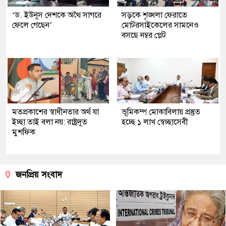
‘ড. ইউনূস দেশকে অথৈ সাগরে
সড়কে শৃঙ্খলা ফেরাতে
ফেলে গেছেন’
মোটরসাইকেলের সামনেও
বসছে নম্বর প্লেট
মতপ্রকাশের স্বাধীনতার অর্থ যা
ভূমিকম্প মোকাবিলায় প্রস্তুত
ইচ্ছা তাই বলা নয়: রাষ্ট্রদূত
হচ্ছে ১ লাখ স্বেচ্ছাসেবী
মুশফিক
জনপ্রিয় সংবাদ