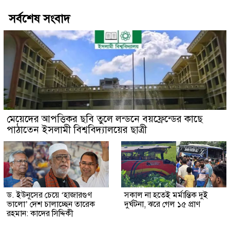
সর্বশেষ সংবাদ
মেয়েদের আপত্তিকর ছবি তুলে লন্ডনে বয়ফ্রেন্ডের কাছে
পাঠাতেন ইসলামী বিশ্ববিদ্যালয়ের ছাত্রী
ড. ইউনূসের চেয়ে ‘হাজারগুণ
সকাল না হতেই মর্মান্তিক দুই
ভালো’ দেশ চালাচ্ছেন তারেক
দুর্ঘটনা, ঝরে গেল ১৫ প্রাণ
রহমান: কাদের সিদ্দিকী