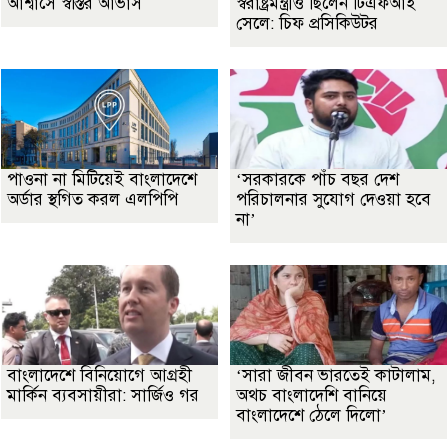
আশ্বাসে স্বস্তির আভাস
স্বরাষ্ট্রমন্ত্রীও ছিলেন টিএফআই
সেলে: চিফ প্রসিকিউটর
পাওনা না মিটিয়েই বাংলাদেশে
‘সরকারকে পাঁচ বছর দেশ
অর্ডার স্থগিত করল এলপিপি
পরিচালনার সুযোগ দেওয়া হবে
না’
বাংলাদেশে বিনিয়োগে আগ্রহী
‘সারা জীবন ভারতেই কাটালাম,
মার্কিন ব্যবসায়ীরা: সার্জিও গর
অথচ বাংলাদেশি বানিয়ে
বাংলাদেশে ঠেলে দিলো’