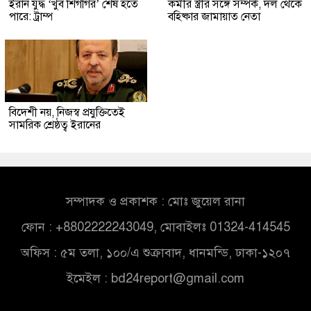
ইরান যুদ্ধ ‘খুব শিগগির’ শেষ হতে
কর্মীর স্ত্রীর সঙ্গে সম্পর্ক, দল থেকে
পারে: ট্রাম্প
বহিষ্কার জামায়াত নেতা
বিদেশী নয়, নিজস্ব প্রযুক্তিতেই
সামরিক শ্রেষ্ঠত্ব ইরানের
সম্পাদক ও প্রকাশক : মোঃ জুয়েল রানা
ফোন : +8802222243049, মোবাইলঃ 01324-414545
অফিস : ৫ম তলা, ১০০/এ শুক্রাবাদ, ধানমন্ডি, ঢাকা-১২০৭
ইমেইল :
bd24report@gmail.com