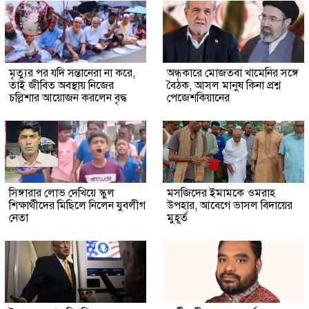
মৃত্যুর পর যদি সন্তানেরা না করে,
অন্ধকারে মোজতবা খামেনির সঙ্গে
তাই জীবিত অবস্থায় নিজের
বৈঠক, আসল মানুষ কিনা প্রশ্ন
চল্লিশার আয়োজন করলেন বৃদ্ধ
পেজেশকিয়ানের
সিঙ্গারার লোভ দেখিয়ে স্কুল
মসজিদের ইমামকে ওমরাহ
শিক্ষার্থীদের মিছিলে নিলেন যুবলীগ
উপহার, আবেগে ভাসল বিদায়ের
নেতা
মুহূর্ত