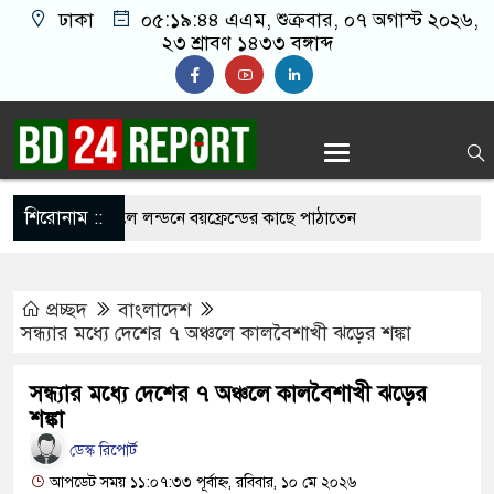
ঢাকা
০৫:১৯:৪৫ এএম
, শুক্রবার, ০৭ অগাস্ট ২০২৬,
২৩ শ্রাবণ ১৪৩৩ বঙ্গাব্দ
শিরোনাম ::
্তিকর ছবি তুলে লন্ডনে বয়ফ্রেন্ডের কাছে পাঠাতেন
্যালয়ের ছাত্রী
প্রচ্ছদ
বাংলাদেশ
 চেয়ে ‘হাজারগুণ ভালো’ দেশ চালাচ্ছেন তারেক রহমান:
সন্ধ্যার মধ্যে দেশের ৭ অঞ্চলে কালবৈশাখী ঝড়ের শঙ্কা
সন্ধ্যার মধ্যে দেশের ৭ অঞ্চলে কালবৈশাখী ঝড়ের
 মর্মান্তিক দুই দুর্ঘটনা, ঝরে গেল ১৫ প্রাণ
শঙ্কা
দি সন্তানেরা না করে, তাই জীবিত অবস্থায় নিজের চল্লিশার
ডেস্ক রিপোর্ট
আপডেট সময় ১১:০৭:৩৩ পূর্বাহ্ন, রবিবার, ১০ মে ২০২৬