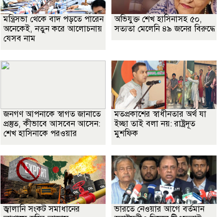
মন্ত্রিসভা থেকে বাদ পড়তে পারেন
অভিযুক্ত শেখ হাসিনাসহ ৫০,
অনেকেই, নতুন করে আলোচনায়
সত্যতা মেলেনি ৪৯ জনের বিরুদ্ধে
যেসব নাম
জনগণ আপনাকে স্বাগত জানাতে
মতপ্রকাশের স্বাধীনতার অর্থ যা
প্রস্তুত, কীভাবে আসবেন আসেন:
ইচ্ছা তাই বলা নয়: রাষ্ট্রদূত
শেখ হাসিনাকে পরওয়ার
মুশফিক
জ্বালানি সংকট সমাধানের
ভারতে নেওয়ার আগে বর্তমান