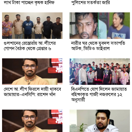
লাখ টাকা পাচ্ছেন কৃষক হানিফ
পুলিশের সতর্কতা জারি
গুলশানের রেস্তোরাঁয় আ.লীগের
নারীর ঘর থেকে যুবদল সভাপতি
গোপন বৈঠক থেকে গ্রেপ্তার ৬
আটক, ভিডিও ভাইরাল
দেশে আ.লীগ ফিরলে দায়ী থাকবে
বিএনপিতে যোগ দিলেন জামায়াত
জামায়াত-এনসিপি: রাশেদ খাঁন
বহিষ্কাকৃত গাজী নজরুলের ১২
অনুসারী