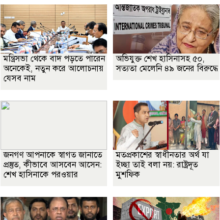
মন্ত্রিসভা থেকে বাদ পড়তে পারেন
অভিযুক্ত শেখ হাসিনাসহ ৫০,
অনেকেই, নতুন করে আলোচনায়
সত্যতা মেলেনি ৪৯ জনের বিরুদ্ধে
যেসব নাম
জনগণ আপনাকে স্বাগত জানাতে
মতপ্রকাশের স্বাধীনতার অর্থ যা
প্রস্তুত, কীভাবে আসবেন আসেন:
ইচ্ছা তাই বলা নয়: রাষ্ট্রদূত
শেখ হাসিনাকে পরওয়ার
মুশফিক