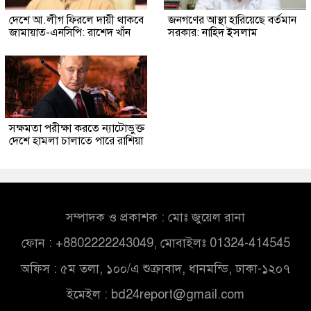
দেশে আ.লীগ ফিরলে দায়ী থাকবে
জনগণের আস্থা হারিয়েছে বর্তমান
জামায়াত-এনসিপি: রাশেদ খাঁন
সরকার: নাহিদ ইসলাম
সক্ষমতা পরীক্ষা করতে ন্যাটোভুক্ত
দেশে হামলা চালাতে পারে রাশিয়া
সম্পাদক ও প্রকাশক : মোঃ জুয়েল রানা
ফোন : +8802222243049, মোবাইলঃ 01324-414545
অফিস : ৫ম তলা, ১০০/এ শুক্রাবাদ, ধানমন্ডি, ঢাকা-১২০৭
ইমেইল :
bd24report@gmail.com