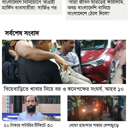
বাংলাদেশে বিনিয়োগে আগ্রহী
‘সারা জীবন ভারতেই কাটালাম,
মার্কিন ব্যবসায়ীরা: সার্জিও গর
অথচ বাংলাদেশি বানিয়ে
বাংলাদেশে ঠেলে দিলো’
সর্বশেষ সংবাদ
বিয়েবাড়িতে খাবার নিয়ে বর ও কনেপক্ষের সংঘর্ষ, আহত ১০
২০ টাকার লটারির টিকিটে ৩০
বোমা হামলার শঙ্কায় দেশজুড়ে