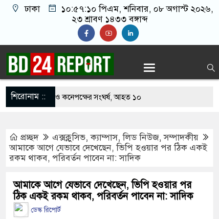
ঢাকা
১০:৫৭:১১ পিএম
, শনিবার, ০৮ অগাস্ট ২০২৬,
২৩ শ্রাবণ ১৪৩৩ বঙ্গাব্দ
শিরোনাম ::
খাবার নিয়ে বর ও কনেপক্ষের সংঘর্ষ, আহত ১০
ারির টিকিটে ৩০ লাখ টাকা পাচ্ছেন কৃষক হানিফ
প্রচ্ছদ
এক্সক্লুসিভ
,
ক্যাম্পাস
,
লিড নিউজ
,
সম্পাদকীয়
 শঙ্কায় দেশজুড়ে পুলিশের সতর্কতা জারি
আমাকে আগে যেভাবে দেখেছেন, ভিপি হওয়ার পর ঠিক একই
রকম থাকব, পরিবর্তন পাবেন না: সাদিক
স্তোরাঁয় আ.লীগের গোপন বৈঠক থেকে গ্রেপ্তার ৬
েকে যুবদল সভাপতি আটক, ভিডিও ভাইরাল
আমাকে আগে যেভাবে দেখেছেন, ভিপি হওয়ার পর
ঠিক একই রকম থাকব, পরিবর্তন পাবেন না: সাদিক
 ফিরলে দায়ী থাকবে জামায়াত-এনসিপি: রাশেদ খাঁন
ডেস্ক রিপোর্ট