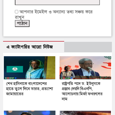
আপনার ইমেইল ও অন্যান্য তথ্য সঞ্চয় করে
রাখুন
এ ক্যাটাগরির আরো নিউজ
শেখ হাসিনাকে বাংলাদেশের
রাষ্ট্রপতি পদে ড. ইউনূসকে
হাতে তুলে দিবে ভারত, প্রত্যাশা
প্রস্তাব দেয়নি বিএনপি,
জামায়াতের
আলোচনায় মির্জা ফখরুলের
নাম