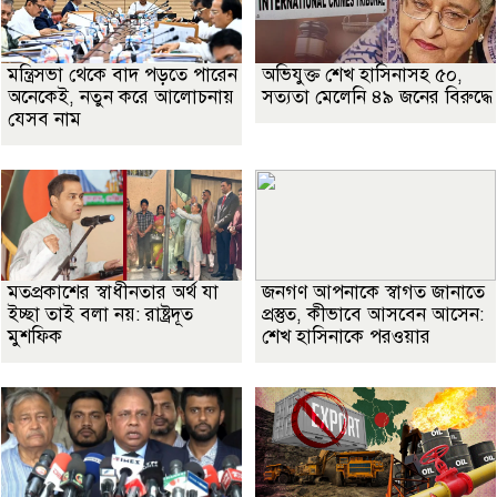
মন্ত্রিসভা থেকে বাদ পড়তে পারেন
অভিযুক্ত শেখ হাসিনাসহ ৫০,
অনেকেই, নতুন করে আলোচনায়
সত্যতা মেলেনি ৪৯ জনের বিরুদ্ধে
যেসব নাম
মতপ্রকাশের স্বাধীনতার অর্থ যা
জনগণ আপনাকে স্বাগত জানাতে
ইচ্ছা তাই বলা নয়: রাষ্ট্রদূত
প্রস্তুত, কীভাবে আসবেন আসেন:
মুশফিক
শেখ হাসিনাকে পরওয়ার