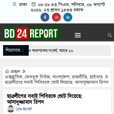
ঢাকা
০৮:২৮:৪৪ পিএম
, শনিবার, ০৮ অগাস্ট ২০২৬,
২৩ শ্রাবণ ১৪৩৩ বঙ্গাব্দ
শিরোনাম ::
খাবার নিয়ে বর ও কনেপক্ষের সংঘর্ষ, আহত ১০
ারির টিকিটে ৩০ লাখ টাকা পাচ্ছেন কৃষক হানিফ
প্রচ্ছদ
 শঙ্কায় দেশজুড়ে পুলিশের সতর্কতা জারি
এক্সক্লুসিভ
,
ফেসবুক নিউজ
,
বাংলাদেশ
,
রাজনীতি
,
স্লাইডার
ছাত্রলীগের সবাই শিবিরকে ভোট দিয়েছে: আসাদুজ্জামান রিপন
্তোরাঁয় আ.লীগের গোপন বৈঠক থেকে গ্রেপ্তার ৬
েকে যুবদল সভাপতি আটক, ভিডিও ভাইরাল
ছাত্রলীগের সবাই শিবিরকে ভোট দিয়েছে:
আসাদুজ্জামান রিপন
ফিরলে দায়ী থাকবে জামায়াত-এনসিপি: রাশেদ খাঁন
ডেস্ক রিপোর্ট