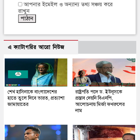
আপনার ইমেইল ও অন্যান্য তথ্য সঞ্চয় করে
রাখুন
এ ক্যাটাগরির আরো নিউজ
শেখ হাসিনাকে বাংলাদেশের
রাষ্ট্রপতি পদে ড. ইউনূসকে
হাতে তুলে দিবে ভারত, প্রত্যাশা
প্রস্তাব দেয়নি বিএনপি,
জামায়াতের
আলোচনায় মির্জা ফখরুলের
নাম