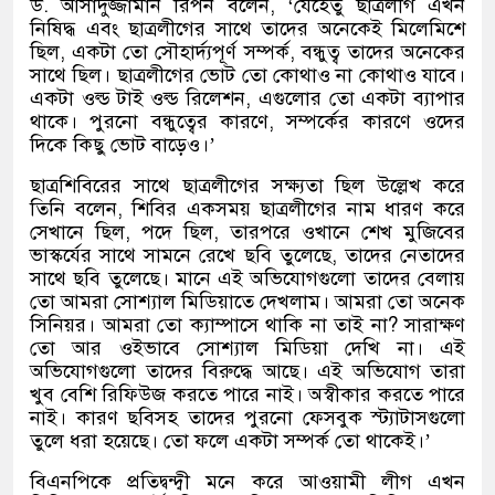
ড. আসাদুজ্জামান রিপন বলেন, ‘যেহেতু ছাত্রলীগ এখন
নিষিদ্ধ এবং ছাত্রলীগের সাথে তাদের অনেকেই মিলেমিশে
ছিল, একটা তো সৌহার্দ্যপূর্ণ সম্পর্ক, বন্ধুত্ব তাদের অনেকের
সাথে ছিল। ছাত্রলীগের ভোট তো কোথাও না কোথাও যাবে।
একটা ওল্ড টাই ওল্ড রিলেশন, এগুলোর তো একটা ব্যাপার
থাকে। পুরনো বন্ধুত্বের কারণে, সম্পর্কের কারণে ওদের
দিকে কিছু ভোট বাড়েও।’
ছাত্রশিবিরের সাথে ছাত্রলীগের সক্ষ্যতা ছিল উল্লেখ করে
তিনি বলেন, শিবির একসময় ছাত্রলীগের নাম ধারণ করে
সেখানে ছিল, পদে ছিল, তারপরে ওখানে শেখ মুজিবের
ভাস্কর্যের সাথে সামনে রেখে ছবি তুলেছে, তাদের নেতাদের
সাথে ছবি তুলেছে। মানে এই অভিযোগগুলো তাদের বেলায়
তো আমরা সোশ্যাল মিডিয়াতে দেখলাম। আমরা তো অনেক
সিনিয়র। আমরা তো ক্যাম্পাসে থাকি না তাই না? সারাক্ষণ
তো আর ওইভাবে সোশ্যাল মিডিয়া দেখি না। এই
অভিযোগগুলো তাদের বিরুদ্ধে আছে। এই অভিযোগ তারা
খুব বেশি রিফিউজ করতে পারে নাই। অস্বীকার করতে পারে
নাই। কারণ ছবিসহ তাদের পুরনো ফেসবুক স্ট্যাটাসগুলো
তুলে ধরা হয়েছে। তো ফলে একটা সম্পর্ক তো থাকেই।’
বিএনপিকে প্রতিদ্বন্দ্বী মনে করে আওয়ামী লীগ এখন