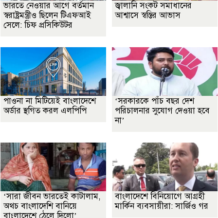
ভারতে নেওয়ার আগে বর্তমান
জ্বালানি সংকট সমাধানের
স্বরাষ্ট্রমন্ত্রীও ছিলেন টিএফআই
আশ্বাসে স্বস্তির আভাস
সেলে: চিফ প্রসিকিউটর
পাওনা না মিটিয়েই বাংলাদেশে
‘সরকারকে পাঁচ বছর দেশ
অর্ডার স্থগিত করল এলপিপি
পরিচালনার সুযোগ দেওয়া হবে
না’
‘সারা জীবন ভারতেই কাটালাম,
বাংলাদেশে বিনিয়োগে আগ্রহী
অথচ বাংলাদেশি বানিয়ে
মার্কিন ব্যবসায়ীরা: সার্জিও গর
বাংলাদেশে ঠেলে দিলো’