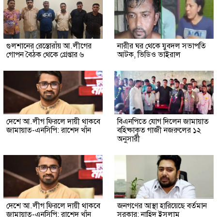
গুলশানের রেস্তোরাঁয় আ.লীগের
নারীর ঘর থেকে যুবদল সভাপতি
গোপন বৈঠক থেকে গ্রেপ্তার ৬
আটক, ভিডিও ভাইরাল
দেশে আ.লীগ ফিরলে দায়ী থাকবে
বিএনপিতে যোগ দিলেন জামায়াত
জামায়াত-এনসিপি: রাশেদ খাঁন
বহিষ্কাকৃত গাজী নজরুলের ১২
অনুসারী
দেশে আ.লীগ ফিরলে দায়ী থাকবে
জনগণের আস্থা হারিয়েছে বর্তমান
জামায়াত-এনসিপি: রাশেদ খাঁন
সরকার: নাহিদ ইসলাম