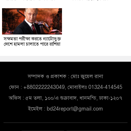
সক্ষমতা পরীক্ষা করতে ন্যাটোভুক্ত
দেশে হামলা চালাতে পারে রাশিয়া
সম্পাদক ও প্রকাশক : মোঃ জুয়েল রানা
ফোন : +8802222243049, মোবাইলঃ 01324-414545
অফিস : ৫ম তলা, ১০০/এ শুক্রাবাদ, ধানমন্ডি, ঢাকা-১২০৭
ইমেইল :
bd24report@gmail.com