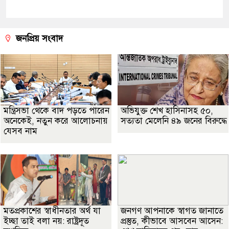
জনপ্রিয় সংবাদ
মন্ত্রিসভা থেকে বাদ পড়তে পারেন
অভিযুক্ত শেখ হাসিনাসহ ৫০,
অনেকেই, নতুন করে আলোচনায়
সত্যতা মেলেনি ৪৯ জনের বিরুদ্ধে
যেসব নাম
মতপ্রকাশের স্বাধীনতার অর্থ যা
জনগণ আপনাকে স্বাগত জানাতে
ইচ্ছা তাই বলা নয়: রাষ্ট্রদূত
প্রস্তুত, কীভাবে আসবেন আসেন: