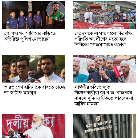
হামলার পর সাকিবের বাড়িতে
ছাত্রদলকে না সামলালে বিএনপির
অতিরিক্ত পুলিশ মোতায়েন
পরিণতি আ.লীগের মতো হবে:
শিবিরের গণজমায়েতে বক্তারা
ভারত শেখ হাসিনাকে রাখতে চাচ্ছে
সাঈদীর ছবিতে জুতা
না: আসিফ মাহমুদ
নিক্ষেপকারীরা জা’র’জ, রাজপথে
নামলে দুদিনও টিকতে পারবেন না:
আমির হামজা