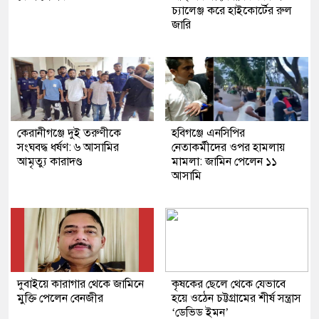
চ্যালেঞ্জ করে হাইকোর্টের রুল
জারি
কেরানীগঞ্জে দুই তরুণীকে
হবিগঞ্জে এনসিপির
সংঘবদ্ধ ধর্ষণ: ৬ আসামির
নেতাকর্মীদের ওপর হামলায়
আমৃত্যু কারাদণ্ড
মামলা: জামিন পেলেন ১১
আসামি
দুবাইয়ে কারাগার থেকে জামিনে
কৃষকের ছেলে থেকে যেভাবে
মুক্তি পেলেন বেনজীর
হয়ে ওঠেন চট্টগ্রামের শীর্ষ সন্ত্রাস
‘ডেভিড ইমন’