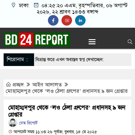
ঢাকা
০৪:২৫:২১ এএম
, বৃহস্পতিবার, ০৬ অগাস্ট
২০২৬, ২২ শ্রাবণ ১৪৩৩ বঙ্গাব্দ
শিরোনাম ::
ির্লজ্জ, দলকে বিভ্রান্ত করে এখন অবাস্তব স্বপ্ন দেখাচ্ছেন:
প্রচ্ছদ
আইন আদালত
 সাকিবের বাড়িতে অতিরিক্ত পুলিশ মোতায়েন
মোহাম্মদপুর থেকে ‘লও ঠেলা গ্রুপের’ প্রধানসহ ৯ জন গ্রেপ্তার
 না সামলালে বিএনপির পরিণতি আ.লীগের মতো হবে:
মোহাম্মদপুর থেকে ‘লও ঠেলা গ্রুপের’ প্রধানসহ ৯ জন
ায়েতে বক্তারা
গ্রেপ্তার
ডেস্ক রিপোর্ট
াসিনাকে রাখতে চাচ্ছে না: আসিফ মাহমুদ
আপডেট সময় ১১:০৩:২৬ পূর্বাহ্ন, বুধবার, ১৪ মে ২০২৫