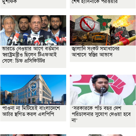
মুশফিক
শেখ হাসিনাকে পরওয়ার
ভারতে নেওয়ার আগে বর্তমান
জ্বালানি সংকট সমাধানের
স্বরাষ্ট্রমন্ত্রীও ছিলেন টিএফআই
আশ্বাসে স্বস্তির আভাস
সেলে: চিফ প্রসিকিউটর
পাওনা না মিটিয়েই বাংলাদেশে
‘সরকারকে পাঁচ বছর দেশ
অর্ডার স্থগিত করল এলপিপি
পরিচালনার সুযোগ দেওয়া হবে
না’