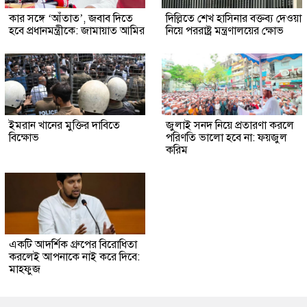
কার সঙ্গে ‘আঁতাত’, জবাব দিতে
দিল্লিতে শেখ হাসিনার বক্তব্য দেওয়া
হবে প্রধানমন্ত্রীকে: জামায়াত আমির
নিয়ে পররাষ্ট্র মন্ত্রণালয়ের ক্ষোভ
ইমরান খানের মুক্তির দাবিতে
জুলাই সনদ নিয়ে প্রতারণা করলে
বিক্ষোভ
পরিণতি ভালো হবে না: ফয়জুল
করিম
একটি আদর্শিক গ্রুপের বিরোধিতা
করলেই আপনাকে নাই করে দিবে:
মাহফুজ