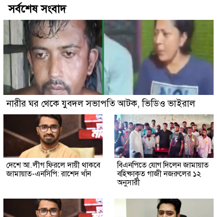
সর্বশেষ সংবাদ
নারীর ঘর থেকে যুবদল সভাপতি আটক, ভিডিও ভাইরাল
দেশে আ.লীগ ফিরলে দায়ী থাকবে
বিএনপিতে যোগ দিলেন জামায়াত
জামায়াত-এনসিপি: রাশেদ খাঁন
বহিষ্কাকৃত গাজী নজরুলের ১২
অনুসারী