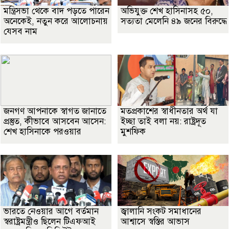
মন্ত্রিসভা থেকে বাদ পড়তে পারেন
অভিযুক্ত শেখ হাসিনাসহ ৫০,
অনেকেই, নতুন করে আলোচনায়
সত্যতা মেলেনি ৪৯ জনের বিরুদ্ধে
যেসব নাম
জনগণ আপনাকে স্বাগত জানাতে
মতপ্রকাশের স্বাধীনতার অর্থ যা
প্রস্তুত, কীভাবে আসবেন আসেন:
ইচ্ছা তাই বলা নয়: রাষ্ট্রদূত
শেখ হাসিনাকে পরওয়ার
মুশফিক
ভারতে নেওয়ার আগে বর্তমান
জ্বালানি সংকট সমাধানের
স্বরাষ্ট্রমন্ত্রীও ছিলেন টিএফআই
আশ্বাসে স্বস্তির আভাস