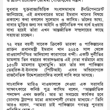
ও ব্রিটিশ প্রযোজক জেমিমা গোল্ডস্মিথের সন্তান।
বুধবার যুক্তরাজ্যভিত্তিক সংবাদমাধ্যম
ইনডিপেনডেন্ট
জানিয়েছে, এই প্রথমবারের মতো ইমরান খানের বিষয়ে
প্রকাশ্যে কথা বললেন সুলেমান ও কাসিম। তাঁদের ভাষ্য,
বাবার মুক্তির জন্য সব আইনি ও কূটনৈতিক পথ ব্যর্থ হওয়ায়
বাধ্য হয়েই তাঁরা এখন আন্তর্জাতিক সম্প্রদায়ের কাছে
সহায়তা চাচ্ছেন।
৭২ বছর বয়সী সাবেক ক্রিকেট তারকা ও পাকিস্তানের
প্রাক্তন প্রধানমন্ত্রী ইমরান খান ২০২৩ সাল থেকে
রাওয়ালপিন্ডির আদিয়ালা কারাগারে বন্দী। একটি দুর্নীতির
মামলায় তিন বছরের কারাদণ্ডপ্রাপ্ত এই নেতা বর্তমানে প্রায়
১৫০টি মামলার মুখোমুখি। তবে তাঁর দল পাকিস্তান
তেহরিক-ই-ইনসাফ (পিটিআই) এসব অভিযোগকে
রাজনৈতিক উদ্দেশ্যপ্রণোদিত বলেই দাবি করে আসছে।
সাংবাদিক মারিও নাওফালকে দেওয়া এক সরাসরি
সাক্ষাৎকারে কনিষ্ঠ পুত্র কাসিম বলেন, “আন্তর্জাতিক
পদক্ষেপ এখন জরুরি। আর তা সবচেয়ে কার্যকর হবে
ডোনাল্ড ট্রাম্পের মতো প্রভাবশালী নেতার মাধ্যমে।” তিনি
আরও বলেন, “আমরা চাই পাকিস্তানে গণতন্ত্র পুনরায়
প্রতিষ্ঠিত হোক।”