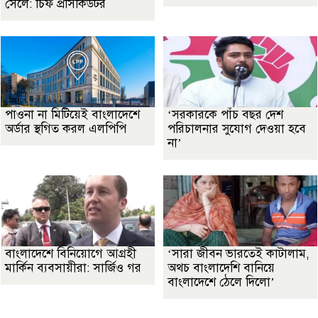
সেলে: চিফ প্রসিকিউটর
পাওনা না মিটিয়েই বাংলাদেশে
‘সরকারকে পাঁচ বছর দেশ
অর্ডার স্থগিত করল এলপিপি
পরিচালনার সুযোগ দেওয়া হবে
না’
বাংলাদেশে বিনিয়োগে আগ্রহী
‘সারা জীবন ভারতেই কাটালাম,
মার্কিন ব্যবসায়ীরা: সার্জিও গর
অথচ বাংলাদেশি বানিয়ে
বাংলাদেশে ঠেলে দিলো’