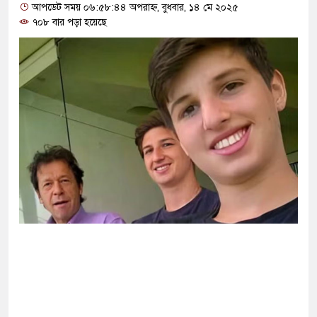
ষা করতে ন্যাটোভুক্ত দেশে হামলা চালাতে পারে রাশিয়া
আপডেট সময় ০৬:৫৮:৪৪ অপরাহ্ন, বুধবার, ১৪ মে ২০২৫
৭০৮ বার পড়া হয়েছে
ট সার্কিটে আগুনে ঘর পুড়ে ছাই, অক্ষত পবিত্র কোরআন
সানের মাথায় বোতল ছুঁড়লো কে, ভিডিওতে কী আছে?
র অভিযোগে জাবি ছাত্রদলের যুগ্ম আহ্বায়ককে কারণ
পির মব সৃষ্টির সুযোগ নিতে পারে আওয়ামী লীগ: