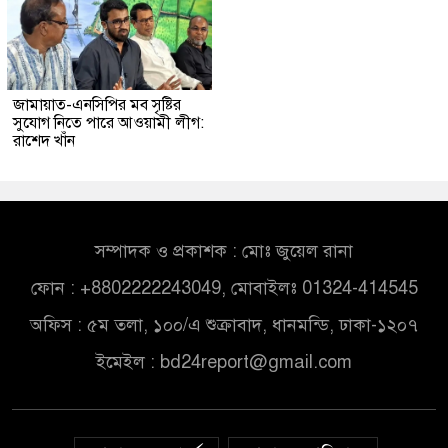
জামায়াত-এনসিপির মব সৃষ্টির
সুযোগ নিতে পারে আওয়ামী লীগ:
রাশেদ খাঁন
সম্পাদক ও প্রকাশক : মোঃ জুয়েল রানা
ফোন : +8802222243049, মোবাইলঃ 01324-414545
অফিস : ৫ম তলা, ১০০/এ শুক্রাবাদ, ধানমন্ডি, ঢাকা-১২০৭
ইমেইল :
bd24report@gmail.com