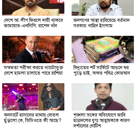
দেশে আ.লীগ ফিরলে দায়ী থাকবে
জনগণের আস্থা হারিয়েছে বর্তমান
জামায়াত-এনসিপি: রাশেদ খাঁন
সরকার: নাহিদ ইসলাম
সক্ষমতা পরীক্ষা করতে ন্যাটোভুক্ত
বিদ্যুতের শর্ট সার্কিটে আগুনে ঘর
দেশে হামলা চালাতে পারে রাশিয়া
পুড়ে ছাই, অক্ষত পবিত্র কোরআন
কনসার্টে হাসানের মাথায় বোতল
শৃঙ্খলা ভঙ্গের অভিযোগে জাবি
ছুঁড়লো কে, ভিডিওতে কী আছে?
ছাত্রদলের যুগ্ম আহ্বায়ককে কারণ
দর্শানোর নোটিশ