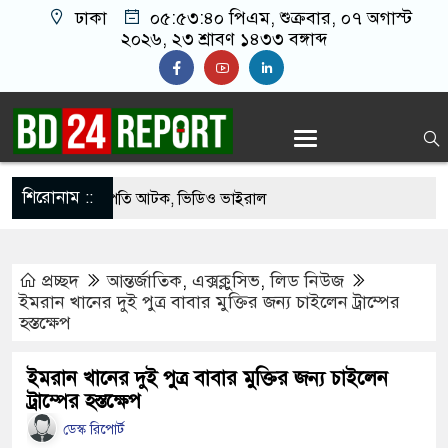
ঢাকা
০৫:৫৩:৪১ পিএম
, শুক্রবার, ০৭ অগাস্ট
২০২৬, ২৩ শ্রাবণ ১৪৩৩ বঙ্গাব্দ
শিরোনাম ::
কে যুবদল সভাপতি আটক, ভিডিও ভাইরাল
িরলে দায়ী থাকবে জামায়াত-এনসিপি: রাশেদ খাঁন
প্রচ্ছদ
আন্তর্জাতিক
,
এক্সক্লুসিভ
,
লিড নিউজ
 দিলেন জামায়াত বহিষ্কাকৃত গাজী নজরুলের ১২
ইমরান খানের দুই পুত্র বাবার মুক্তির জন্য চাইলেন ট্রাম্পের
হস্তক্ষেপ
িরলে দায়ী থাকবে জামায়াত-এনসিপি: রাশেদ খাঁন
ইমরান খানের দুই পুত্র বাবার মুক্তির জন্য চাইলেন
ট্রাম্পের হস্তক্ষেপ
 হারিয়েছে বর্তমান সরকার: নাহিদ ইসলাম
ডেস্ক রিপোর্ট